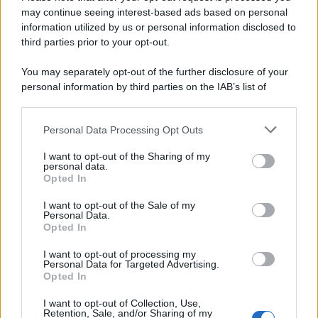
may continue seeing interest-based ads based on personal
information utilized by us or personal information disclosed to
third parties prior to your opt-out.
You may separately opt-out of the further disclosure of your
personal information by third parties on the IAB’s list of
© 2026 | Ediservice s.r.l. 95126 Catania – Via Principe
downstream participants.
Nicola, 22 – P.IVA: 01153210875 – Cciaa Catania n.
Personal Data Processing Opt Outs
This information may also be disclosed by us to third parties
01153210875 – Quotidiano di Sicilia usufruisce dei
on the IAB’s List of Downstream Participants that may further
contributi di cui al D.lgs n. 70/2017
I want to opt-out of the Sharing of my
disclose it to other third parties.
personal data.
Opted In
I want to opt-out of the Sale of my
Personal Data.
Chi Siamo
Opted In
Fondazione Etica e Valori Marilù Tregua
Fondatore Carlo Alberto Tregua
Lavora con noi
I want to opt-out of processing my
Personal Data for Targeted Advertising.
Gerenza
Opted In
I want to opt-out of Collection, Use,
Retention, Sale, and/or Sharing of my