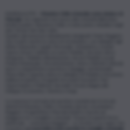
MARSALA (TP) –
Massimo Grillo si insedia come sindaco di
Marsala
. Un cognome non nuovo alla comunità lilibetana,
infatti il padre, Salvatore Grillo, è stato primo cittadino negli
anni ‘50 per ben due volte.
Quattro gli assessori attualmente designati: Paolo Ruggieri,
che ricopre anche la carica di vicesindaco, con deleghe agli
Affari Generali e Legali, Personale, Urbanistica, Grandi
Opere; Arturo Galfano ai Lavori Pubblici, Servizio Idrico
Integrato, Pubblica Illuminazione, Servizi Pubblici Locali,
Polizia Municipale, Decentramento, Beni e Attività Culturali,
Sport e Impiantistica sportiva e Spiagge; ad Antonella
Maria Rita Coppola vanno le deleghe di Pubblica Istruzione,
Edilizia Scolastica, Progetti ed eventi formativi, Pari
Opportunità e Politiche Giovanili; Oreste Alagna allo
Sviluppo Economico, Turismo e Suap.
La sorpresa è arrivata da una lista considerata tra le più
deboli di Massimo Grillo e fondata dal neo vicesindaco
Ruggieri, ProgettiAmo Marsala infatti è riuscita ad
eleggere tre consiglieri comunali. “Essere la quarta forza
elettorale – commenta Ruggieri – su 16 liste è un sogno che
si avvera.
La cosa bella è aver portato in consiglio comunale