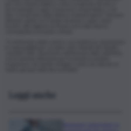
per chi è rimasto indietro e deve recuperare terreno; il
terzo principio è saper riconoscere i propri limiti e, a tal
fine, ci avvarremo della Giunta e di alcuni esperti”. Nessuna
divisione, quindi, ma è tempo di unione e saper venire
incontro alle esigenze di chi può avere idee diverse,
convergendo in un punto comune.
“Ci metteremo subito a lavoro con risolutezza, assumendoci
le responsabilità per cui siamo stati chiamati dai cittadini –
conclude Grillo. Opereremo nell’interesse della collettività,
con la massima attenzione per le priorità, in assoluta
trasparenza, nel rispetto di leggi e criteri che riducano al
minimo gli spazi della discrezionalità”.
Leggi anche
Risoluzione ‘campo largo’ su
Giorgetti agita Pd, tensione