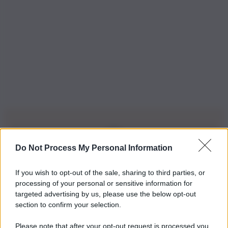
Do Not Process My Personal Information
Iscriviti alla nostra Newsletter
If you wish to opt-out of the sale, sharing to third parties, or
Iscriviti alla nostra newsletter per non perdere le ultime
processing of your personal or sensitive information for
novità
targeted advertising by us, please use the below opt-out
section to confirm your selection.
Iscriviti Ora
Please note that after your opt-out request is processed you