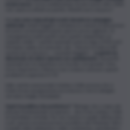
un’aria nuova
. Con la soddisfazione di aver preso oltre 3400
voti, siamo in effetti un partito, l’8.66% non è da poco”.
Ma
non sono mancati gli scontri durante la campagna
elettorale
, infatti Ruggieri sottolinea la volontà di dimostrare
di essere un’amministrazione aperta ed accogliente. Di
conseguenza molti partiti sono spariti, inaspettato un
risultato simile? I partiti nazionali come la Lega, il M5S ed il
Pd hanno subito un notevole calo. “Vincere in tutte le 80
sezioni non è da poco – conclude Ruggieri -.
La gente ha
dimostrato di volere davvero un cambiamento
. Sui partiti
nazionali non mi aspettavo un tracollo così grande. Sono
forze di governo a Roma e non credevo avessero questi
problemi a superare il 5 %”.
Sulle cariche assessoriali, il sindaco Grillo precisa che si
tratta di una assegnazione provvisoria e che le deleghe
verranno meglio rimodulate.
Qual è la politica che preferisce?
“Ritengo che ci siano dei
principi fondamentali cui ispirarsi – dice il neo sindaco Grillo
al Quotidiano di Sicilia. Per me, il primo è quello dell’ascolto,
e per questo promuoveremo la politica dei Municipi; l’altro
è quello della solidarietà e della condivisione, spendendoci