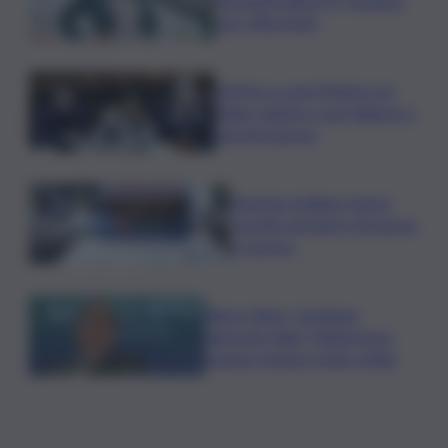
con i Riformisti
Vertice a casa Meloni con
Tajani, Salvini e Lupi: bilancio e
priorità ripresa
Operaio siciliano muore
travolto da lastre di marmo
a Carrara
Banco Bpm, Castagna:
Agricole Italia? Valuteremo,
ritengo fusione molto solida