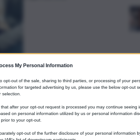
ocess My Personal Information
preferite
to opt-out of the sale, sharing to third parties, or processing of your per
formation for targeted advertising by us, please use the below opt-out s
PAPA LEONE
 selection.
 Regione Siciliana, Renato Schifani,
uo arrivo all’aeroporto di Lampedusa
 that after your opt-out request is processed you may continue seeing i
ased on personal information utilized by us or personal information dis
XIV.
 prior to your opt-out.
rately opt-out of the further disclosure of your personal information by
he IAB’s list of downstream participants.