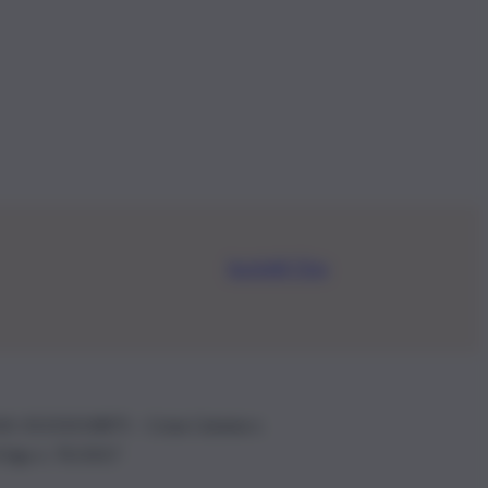
Iscriviti Ora
.IVA: 01153210875 – Cciaa Catania n.
 D.lgs n. 70/2017