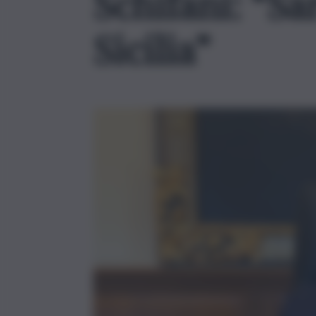
Schifani: “Sa
Sicilia”