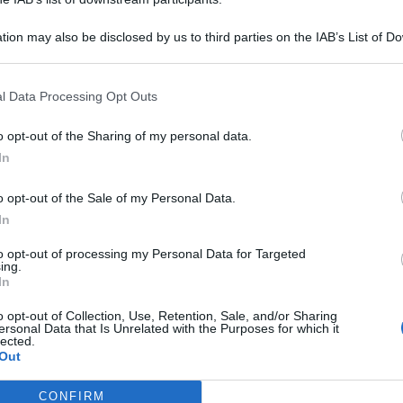
tion may also be disclosed by us to third parties on the IAB’s List of 
 that may further disclose it to other third parties.
l Data Processing Opt Outs
o opt-out of the Sharing of my personal data.
In
o opt-out of the Sale of my Personal Data.
In
to opt-out of processing my Personal Data for Targeted
er la Sicilia. La visita del Papa è un segnale di grandissima
ing.
i è dimostrata campione nell’accoglienza”. Lo ha detto il
In
ani,
parlando con i giornalisti al suo arrivo all’aeroporto di
o opt-out of Collection, Use, Retention, Sale, and/or Sharing
ersonal Data that Is Unrelated with the Purposes for which it
lected.
isita del Papa in arrivo.
Out
re leali ai principi di
CONFIRM