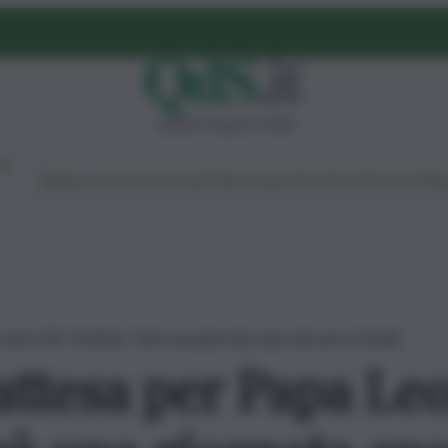
sabato 8 agosto 2026
Ambiente
Lavoro
Economia
Politica
Cultura
Dai Mercati
Podcast
Vid
ne XIV. Schifani: “Sarà una giornata epocale per la Sicilia”
ttesa per Papa Leo