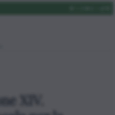
eo
ne XIV.