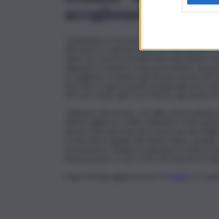
accoglienza e solidariet
“Lampedusa è la porta del Mediterraneo – ha 
affrontare e superare momenti difficilissimi, c
notte, ho ricevuto la telefonata del ministro P
migranti, un numero senza precedenti, una gran
accoglienza. Ci siamo dati da fare anche noi c
Hercules e siamo partiti da Sigonella; poi è a
Mi sono rivolto alla Croce Rossa, alla nostra Pr
“Abbiamo dimostrato, sin dalle prime battute de
dell’accoglienza e della solidarietà. Tanta gent
muore nella speranza di trovare una vita miglio
Credo che il segnale del Santo Padre, domani,
sicuramente i siciliani recepiranno in tutta la 
intensamente e sono certo che lascerà un segn
Segui tutti gli aggiornamenti di
QdS.it
sui cana