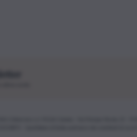
letter
le ultime novità
26 | Ediservice s.r.l. 95126 Catania – Via Principe Nicola, 22 – P
3210875 – Quotidiano di Sicilia usufruisce dei contributi di cui al