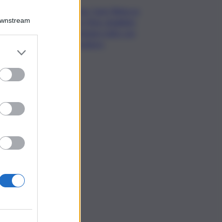
Roma, Card. Reina su
Downstream
Spin Time: sbagliato
archiviare tutto con
sgombero