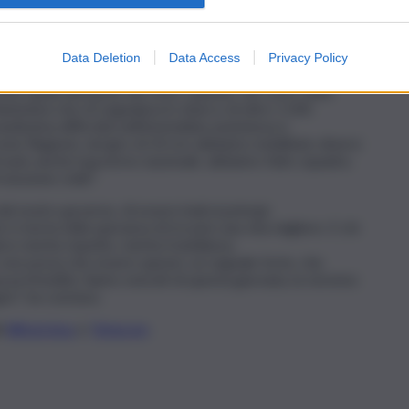
à”
Data Deletion
Data Access
Privacy Policy
proseguito -. Noi ce l’abbiamo messa tutta anche per
ome quelli dell’aprile del 2022, quando, nel cuore della
iantedosi che mi segnalava lo sbarco di oltre 1.500
dissima difficoltà nell’immediata assistenza e
ome Regione: nel giro di 24 ore abbiamo mobilitato diversi
rrivato anche il governo nazionale, abbiamo fatto squadra.
otezione civile”.
l nostro governo, di essere leali ai principi
e è morta nella speranza di trovare una vita migliore. E chi
re merita rispetto, merita fratellanza.
 non possa che essere questo: un segnale forte, che
sua profondità. Siamo onorati di questa giornata, la vivremo
o”, ha concluso.
li
WhatsApp
e
Telegram