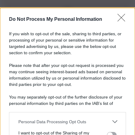
Do Not Process My Personal Information
Iscriviti alla nostra Newsletter
If you wish to opt-out of the sale, sharing to third parties, or
Iscriviti alla nostra newsletter per non perdere le ultime
processing of your personal or sensitive information for
novità
targeted advertising by us, please use the below opt-out
section to confirm your selection.
Iscriviti Ora
Please note that after your opt-out request is processed you
may continue seeing interest-based ads based on personal
information utilized by us or personal information disclosed to
third parties prior to your opt-out.
You may separately opt-out of the further disclosure of your
personal information by third parties on the IAB’s list of
© 2026 | Ediservice s.r.l. 95126 Catania – Via Principe
downstream participants.
Nicola, 22 – P.IVA: 01153210875 – Cciaa Catania n.
Personal Data Processing Opt Outs
This information may also be disclosed by us to third parties
01153210875 – Quotidiano di Sicilia usufruisce dei
on the IAB’s List of Downstream Participants that may further
contributi di cui al D.lgs n. 70/2017
I want to opt-out of the Sharing of my