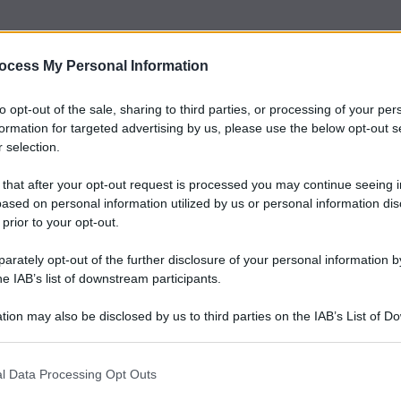
ocess My Personal Information
to opt-out of the sale, sharing to third parties, or processing of your per
re una realtà economica di dimensioni rilevanti. Secondo
formation for targeted advertising by us, please use the below opt-out s
stat riferiti al 2023, il volume d’affari generato
 selection.
 euro all’anno. Oltre un terzo di questa ricchezza prodotta
a nelle regioni del Mezzogiorno, dove si registra anche la
 that after your opt-out request is processed you may continue seeing i
tale nazionale di 2,6 milioni di occupati irregolari, infatti, il
il fenomeno è stato associato alle regioni meridionali,
ased on personal information utilized by us or personal information dis
preoccupante anche nel Centro-Nord.
 prior to your opt-out.
 riscontrano nei servizi alla persona, dove il tasso di
rately opt-out of the further disclosure of your personal information by
esto comparto rientrano soprattutto colf, badanti e altre
he IAB’s list of downstream participants.
uono l’agricoltura, con un tasso di irregolarità del 20,8
imento (attori, cantanti, spettacoli viaggianti, giochi, parchi
tion may also be disclosed by us to third parties on the IAB’s List of 
confermano come il lavoro nero continui a rappresentare un
 that may further disclose it to other third parties.
effetti rilevanti sia sul piano sociale sia su quello
l Data Processing Opt Outs
iù lavoro “nero”