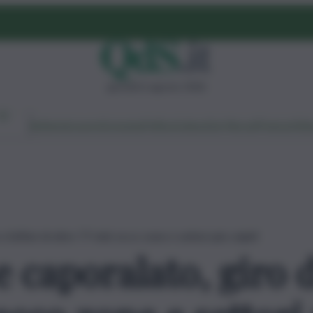
giovedì 6 agosto 2026
Ambiente
Lavoro
Economia
Politica
Cultura
Dai Mercati
Podcast
Vid
d’affari di oltre 77 mld: ecco zone e settori più colpiti
 caporalato, giro d’