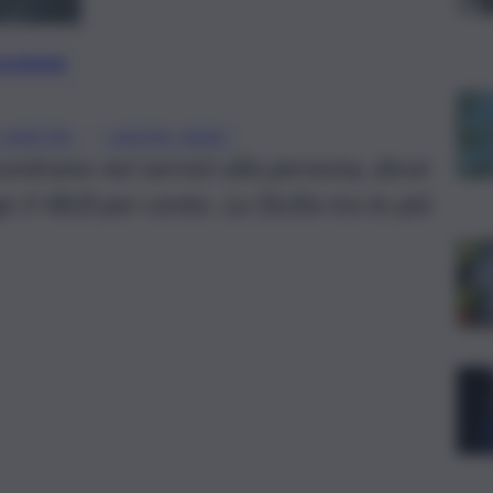
preferite
, 
I MESTRE
LAVORO NERO
scontrano nei servizi alla persona, dove
e il 48,8 per cento. La Sicilia tra le più