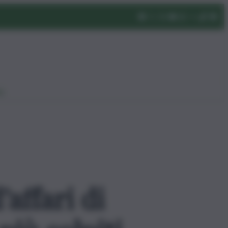
eo
affari di