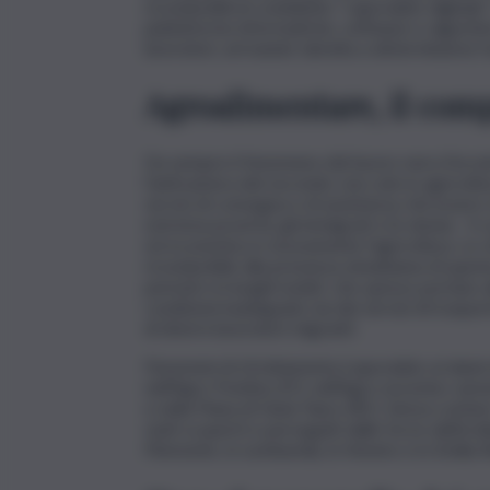
riconducibili al cosiddetto “caporalato digitale”
piattaforme informatiche, software e algoritmi
lavoratori, arrivando talvolta a determinarne l’
Agroalimentare, il com
Da sempre il fenomeno del lavoro nero/forzato 
l’anticamera del secondo; non solo in agricoltura 
servizi di consegna e di assistenza. Ad essere s
estrema povertà, gli immigrati e le donne. Il
ed economica è sicuramente l’agricoltura. Lo
riconducibile alla presenza simultanea di queste
periodi e in luoghi isolati, che spesso portano a
condizioni inadeguate sia dei servizi di traspor
di diversi lavoratori migranti.
Fenomeni di sfruttamento/caporalato ai danni 
nell’Agro Pontino (LT), nell’Agro nocerino-sarne
e nella Piana di Gioia Tauro (RC). Senza conta
stati scoperti e perseguiti dalle forze dell’ord
Piemonte, in Lombardia, in Veneto e in Emilia