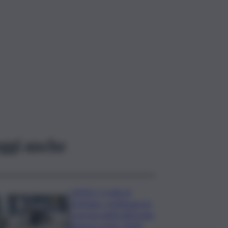
ggi anche
VIDEO | Crollo di
Pistunina, continuano le
ricerche degli ultimi due
dispersi: team USAR,