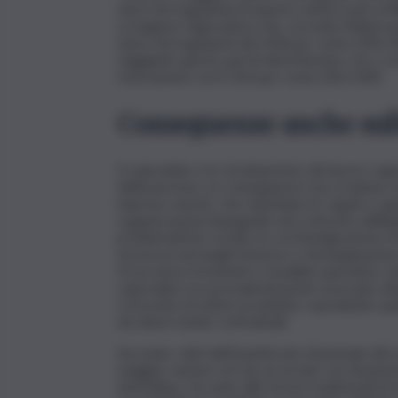
tasso di irregolarità di questo settore pari al 
scorgiamo l’agricoltura che, secondo l’elaboraz
tasso di irregolarità del 20,8 per cento (196.100
viaggianti, giochi, parchi divertimento, etc.) c
ristorazione con il 14,4 per cento (261.200).
Conseguenze anche sul
Il caporalato e lo sfruttamento del lavoro rap
della persona. Le conseguenze non ricadono sol
imprese oneste, che rispettano le regole e appl
organizzazioni impegnate nel contrasto all’ille
problematiche sociali, tra cui l’immigrazione ir
sicurezza nei luoghi di lavoro e l’emarginazion
trova nuovi strumenti e modalità operative, anc
caporalato era prevalentemente associato all’ag
crescente di settori produttivi, soprattutto qu
da minori tutele contrattuali.
Secondo i dati dell’Ispettorato Nazionale del L
maggior numero di casi accertati, ma situazioni
domiciliare. Accanto alle forme tradizionali d