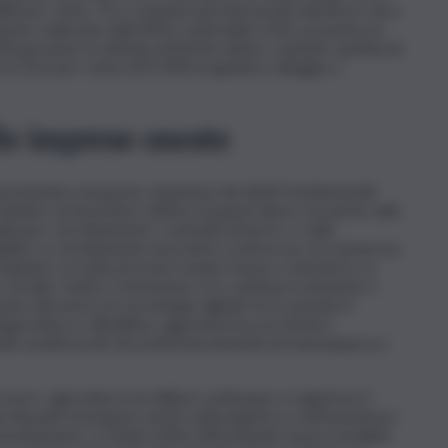
48,8 per cento. Tra i comparti più interessati dal lavoro nero
ione realizzata dall’Ufficio studi della CGIA, presenta un
 persone), le attività artistiche (attori, cantanti, spettacoli
on il 20,3 per cento (225.300 irregolari) e alloggio e
le imprese oneste
presentano una grave violazione dei diritti fondamentali
tanto sui lavoratori vittime di questi abusi, ma anche sulle
icano correttamente i contratti di lavoro, e sulle
galità. Lo sfruttamento lavorativo si intreccia con numerose
regolare, la tratta di esseri umani, il lavoro sommerso, la
e sociale. Inoltre, il fenomeno è in continua evoluzione e
he attraverso le tecnologie digitali. Se in passato il
ricoltura e all’edilizia, oggi interessa un numero
elli caratterizzati da un’elevata intensità di manodopera e
avoro, agricoltura ed edilizia continuano a registrare il
 rilevanti emergono anche nella logistica e nell’assistenza
i sfruttamento, si stanno infine diffondendo nuove modalità