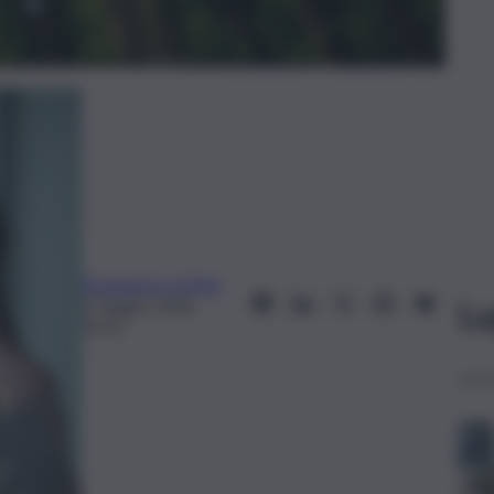
Emanuela La Mela
Le
6 Giugno 2026,
10:52