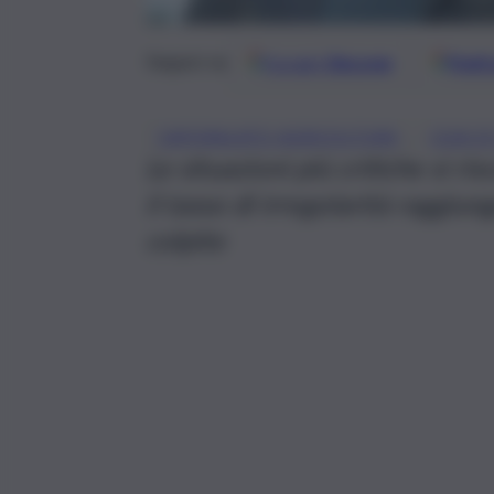
Google
Discover
Fonti 
Seguici su
, 
CAPORALATO AGRICOLTURA
CGIA D
Le situazioni più critiche si ri
il tasso di irregolarità raggiung
colpite