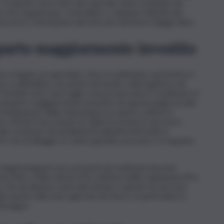
. In questi casi il ruolo del caporale viene sostituito da
 che organizzano, controllano e valutano l’attività dei
accesso o l’esclusione dal mercato del lavoro (leggi rider).
parto maggiormente investito
è legato al caporalato. Anzi, in moltissimi casi il primo è
o nell’edilizia, ma anche nel tessile, nella logistica, nei
fruttati sono i più fragili, come le persone in condizione di
 comparto maggiormente investito da questa piaga sociale
 sfruttamento della manodopera in questo settore è
 criticità: l’uso massiccio della forza lavoro per brevi
lla creazione di insediamenti abitativi informali; le
to che di alloggio; lo status giuridico precario o irregolare
degli immigrati sono presenti da moltissimi decenni
se (SA), a Villa Literno (CE), nell’area della Capitanata (FG)
re che da almeno venti anni decine e decine di casi sono
ine anche nelle aree agricole del Nord. In particolare in
 Romagna.