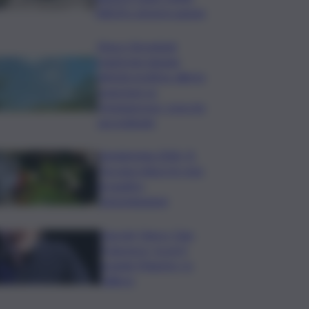
NBCR e droni in azione
Etna e Stromboli,
registrata doppia
attività eruttiva: allerta
arancione su
Fontanarossa, cosa sta
succedendo
Vendemmia 2026, R.
Toscana riduce le rese
di quattro
Denominazioni
Guccini, Vasco: Ciao
Francesco, tu eri il
grande Maestro, io
l’allievo