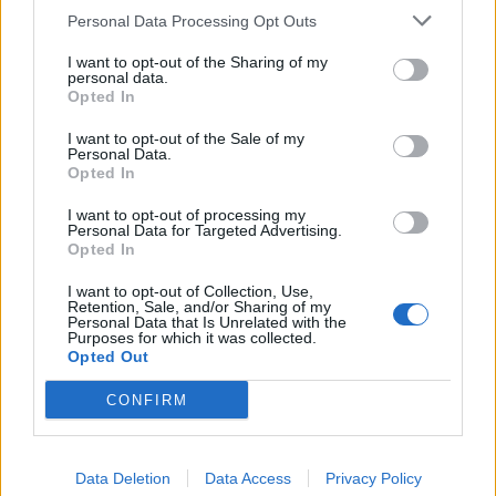
Personal Data Processing Opt Outs
This information may also be disclosed by us to third parties
01153210875 – Quotidiano di Sicilia usufruisce dei
on the IAB’s List of Downstream Participants that may further
contributi di cui al D.lgs n. 70/2017
I want to opt-out of the Sharing of my
disclose it to other third parties.
personal data.
Opted In
I want to opt-out of the Sale of my
Personal Data.
Chi Siamo
Opted In
Fondazione Etica e Valori Marilù Tregua
Fondatore Carlo Alberto Tregua
Lavora con noi
I want to opt-out of processing my
Personal Data for Targeted Advertising.
Gerenza
Opted In
I want to opt-out of Collection, Use,
Retention, Sale, and/or Sharing of my
Personal Data that Is Unrelated with the
Purposes for which it was collected.
Opted Out
Scarica l’app
CONFIRM
Privacy Policy
Preferenze Privacy
Data Deletion
Data Access
Privacy Policy