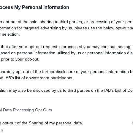
ocess My Personal Information
to opt-out of the sale, sharing to third parties, or processing of your per
formation for targeted advertising by us, please use the below opt-out s
 selection.
 that after your opt-out request is processed you may continue seeing i
ased on personal information utilized by us or personal information dis
 prior to your opt-out.
rately opt-out of the further disclosure of your personal information by
he IAB’s list of downstream participants.
tion may also be disclosed by us to third parties on the IAB’s List of 
 that may further disclose it to other third parties.
l Data Processing Opt Outs
QdS: il coraggio di voler
o opt-out of the Sharing of my personal data.
 da Sud
In