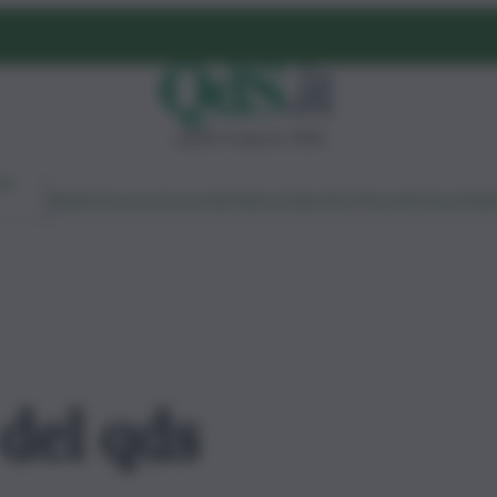
sabato 8 agosto 2026
Ambiente
Lavoro
Economia
Politica
Cultura
Dai Mercati
Podcast
Vid
 del qds