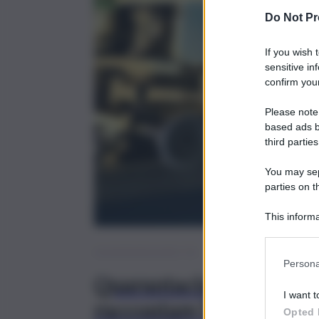
Do Not Pr
If you wish 
sensitive in
confirm your
Please note
based ads b
third parties
You may sepa
parties on t
This informa
Participants
Le iniziative del qds
Persona
Quarantacinque anni di 
I want t
raccontare l’Italia vista
Opted 