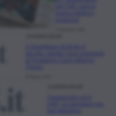
del QdS, vota la
nostra migliore
inchiesta!
4 Novembre 2024
Le iniziative del qds
Il Quotidiano di Sicilia ti
ascolta, manda i tuoi commenti
al Fondatore Carlo Alberto
Tregua
28 Agosto 2023
Le iniziative del qds
“Innamorati con il
QdS”, la campagna per
San Valentino