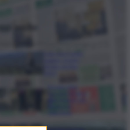
ggi anche
Il vino rosso cambia
stagione, Grassini:
d’estate servitelo
fresco
Bruciano rifiuti
pericolosi nel parco
delle Madonie, due
denunce nel
Palermitano
Presentato a Locarno