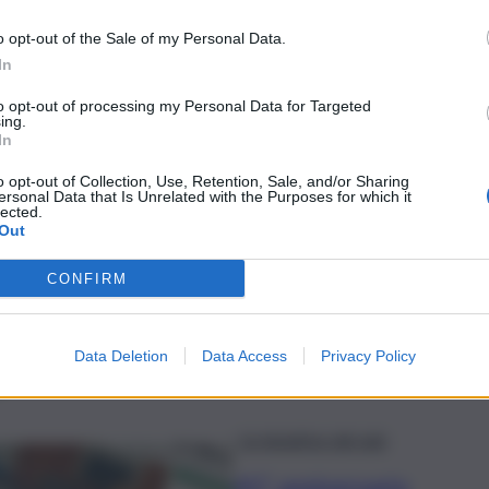
o opt-out of the Sale of my Personal Data.
uto delle istituzioni nazionali e locali un lungo percorso
In
to opt-out of processing my Personal Data for Targeted
ing.
In
o opt-out of Collection, Use, Retention, Sale, and/or Sharing
ersonal Data that Is Unrelated with the Purposes for which it
lected.
Out
CONFIRM
.it si prepara al nuovo anno affidando la
lla testata registrata a Raffaella Tregua
Data Deletion
Data Access
Privacy Policy
4
Le iniziative del qds
45° anniversario