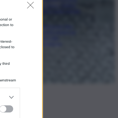
film Totorici “Ketticé”,
Bellucci ospite speciale
sonal or
ection to
Tuffi Europei, Elisa
Cosetti argento nel
‘volo’ dalla
nterest-
piattaforma
closed to
 third
Downstream