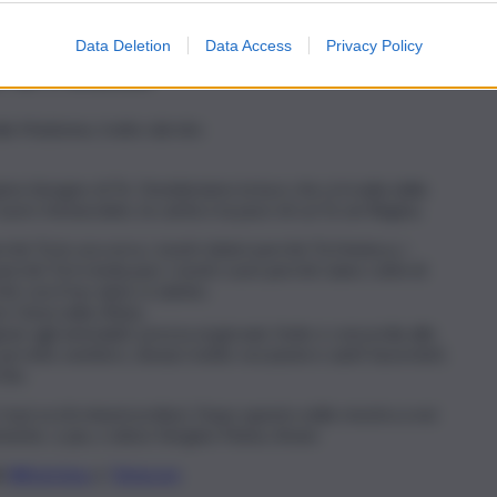
 maggio
. Il culto si è diffuso in tutto il mondo.
Data Deletion
Data Access
Privacy Policy
 di Fátima
lla Madonna, tratto dal sito
mo bisogno di Te. Desideriamo la luce che si irradia dalla
uore Immacolato, la carità e la pace di cui Tu sei Regina.
hé Tu le soccorra, i nostri dolori perché Tu li lenisca, i
perché Tu li renda puri, i nostri cuori perché siano colmi di
 con il tuo aiuto si salvino.
 Gesù nulla rifiuta.
ione agli ammalati, prezza ai giovani, fede e concordia alle
 sul retto sentiero, donaci molte vocazioni e santi Sacerdoti,
Dio.
i i tuoi occhi misericordiosi. Dopo questo esilio mostra a noi
mente, o pia, o dolce Vergine Maria. Amen
li
WhatsApp
e
Telegram