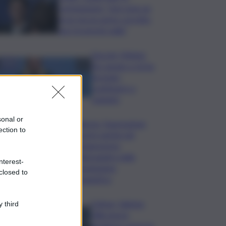
commissione: “non sono un
eroe ma un uomo corretto,
non troverete nulla”
Guccini, Meloni:
l’ho amato e mi ha
formato,
continuerò a
cantarlo
sonal or
Palermo, l’operazione
ection to
Varchi è anche nel
Sottogoverno:
D’Alessandro nella
nterest-
commissione
closed to
Urbanistica
Cefpas, Sabrina
 third
Cillia nuova
direttrice: arriva la