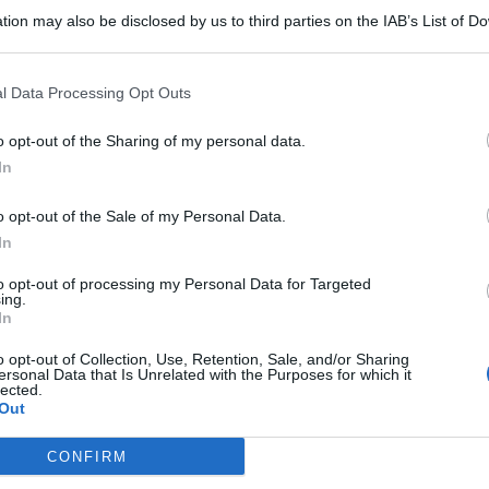
tion may also be disclosed by us to third parties on the IAB’s List of 
 that may further disclose it to other third parties.
l Data Processing Opt Outs
 cioè la Nostra Signora del Rosario di Fátima, una ricorrenza
o opt-out of the Sharing of my personal data.
In
 dedicata alla
Madonna, questa volta quella di Pompei
, in
gni anno (la seconda a ottobre).
o opt-out of the Sale of my Personal Data.
In
maggio si celebra la Madonna di
to opt-out of processing my Personal Data for Targeted
ing.
In
li appellativi con cui la Chiesa cattolica venera la Vergine
o opt-out of Collection, Use, Retention, Sale, and/or Sharing
rizioni della Madonna
a
tre pastorelli del Portogallo
,
Lúcia
ersonal Data that Is Unrelated with the Purposes for which it
lected.
e
Francesco Marto
(9 anni) nel 1917. Secondo il racconto
Out
ai pastorelli ogni giorno tredici del mese fino a ottobre. E
come la fine della prima guerra mondiale e l’arrivo di una
CONFIRM
a avrebbe rivelato anche un
segreto
, diviso in tre parti, con
930, la Chiesa autorizzò il culto della
Madonna di Fàtima
.