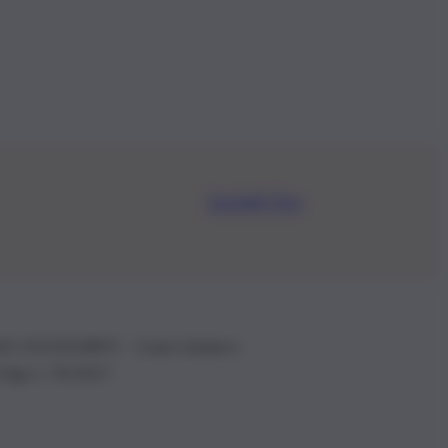
Iscriviti Ora
.IVA: 01153210875 – Cciaa Catania n.
 D.lgs n. 70/2017