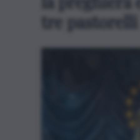
la preghiera e
tre pastorelli