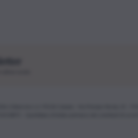
letter
le ultime novità
26 | Ediservice s.r.l. 95126 Catania – Via Principe Nicola, 22 – P
3210875 – Quotidiano di Sicilia usufruisce dei contributi di cui al