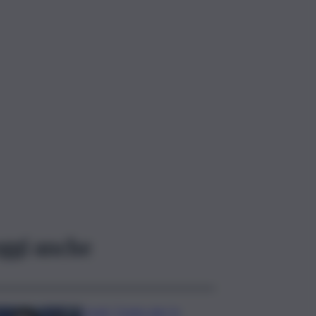
ggi anche
Covid, ‘Conte-day’ in