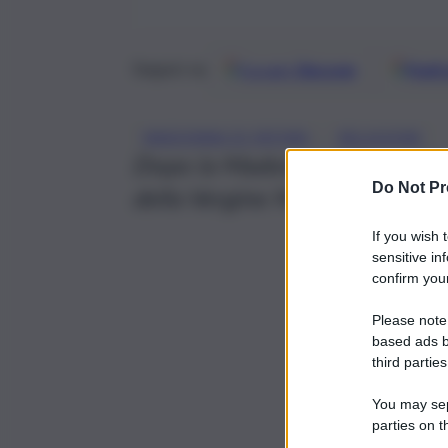
Google
Discover
Fonti 
Seguici su
, 
MADONNA DI FATIMA
RELIGIONE
Dopo la Madonna di Pompei, u
Do Not Pr
della Vergine Maria.
If you wish 
sensitive in
confirm your
Please note
based ads b
third parties
You may sepa
parties on t