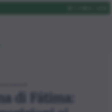
eo
ai tre pastorelli
na di Fátima: