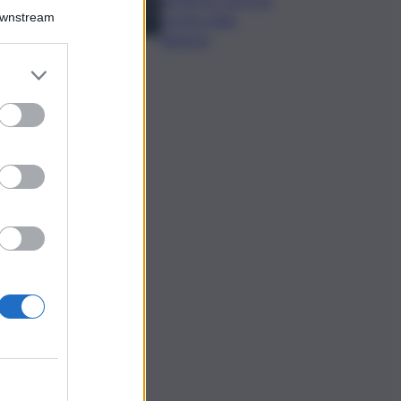
Downstream
nomina della
Regione