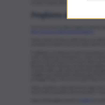
La data fu quella della prima apparizione, il
13
Preghiera alla Madonna
Ecco il testo di una delle preghiere dedicate a
https://www.preghiereperlafamiglia.it/
.
Maria, Madre di Gesù e della Chiesa, noi abbia
tua bontà, il conforto che ci proviene dal tuo C
Ti affidiamo con fiducia le nostre necessità perc
nostri mali perché Tu li guarisca, i nostri corpi 
amore e di contrizione, e le nostre anime perché
Ricorda, Madre di bontà, che alle tue preghiere
Concedi sollievo alle anime dei defunti, guarig
famiglie, pace all’umanità. Richiama gli erranti
proteggi il Papa, i Vescovi e la santa Chiesa di 
Maria, ascoltaci e abbi pietà di noi. Volgi a no
Gesù, frutto benedetto del tuo grembo, o cle
Segui tutti gli aggiornamenti di
QdS.it
sui cana