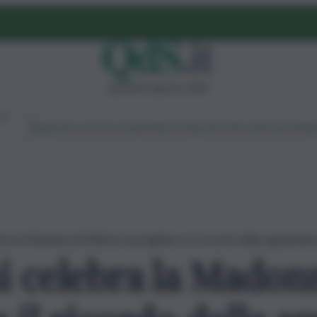
giovedì 6 agosto 2026
Ambiente
Lavoro
Economia
Politica
Cultura
Dai Mercati
Podcast
Vid
ra la Madonna di Fátima: la preghiera e il ricordo delle apparizioni 
si celebra la Madon