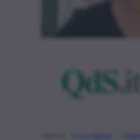
Google
Discover
Fonti 
Seguici su