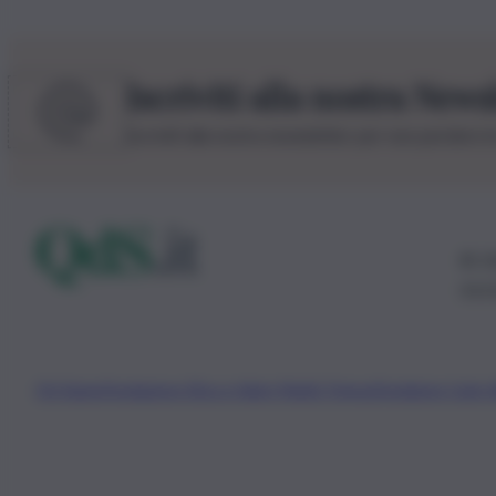
Iscriviti alla nostra News
Iscriviti alla nostra newsletter per non perdere 
© 20
0115
Chi Siamo
Fondazione Etica e Valori Marilù Tregua
Fondatore Carlo 