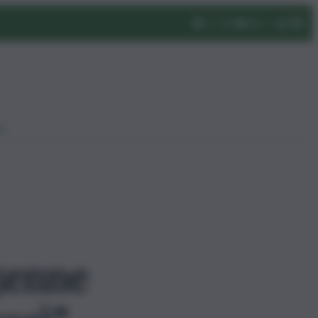
eo
45enne