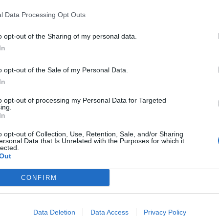
o dei suoi cari Maria Laura Aiello – detta
Emanuela
–
Aiello
,
l Data Processing Opt Outs
mbi, ha gettato nello sconforto la comunità di
Isola delle
o opt-out of the Sharing of my personal data.
In
 a partire dalle ore 11, nella parrocchia Maria Santissima
ine.
o opt-out of the Sale of my Personal Data.
a delle Femmine in lutto per la
In
lo
to opt-out of processing my Personal Data for Targeted
ing.
In
arebbe sentita male all’improvviso e sarebbe deceduta a
o opt-out of Collection, Use, Retention, Sale, and/or Sharing
a comunità di Isola delle Femmine. Sono numerosi i messaggi
ersonal Data that Is Unrelated with the Purposes for which it
i legge: “Non ci sono parole per esprimere il dolore che
lected.
areggiata…
Non si può morire così
, così giovani. Questa
Out
Emanuela e la sua famiglia da quando ero bambina, con cui
i stringo a voi con tutto il cuore. Riposa in pace Emanuela, e
CONFIRM
tro messaggio altri concittadini e amici di Emanuela Aiello,
e il sorriso sempre felice della 45enne.
Data Deletion
Data Access
Privacy Policy