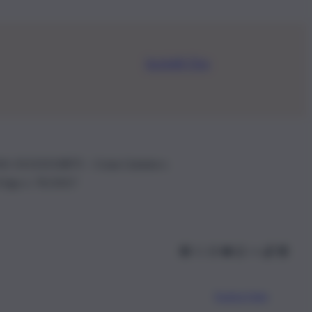
Iscriviti Ora
.IVA: 01153210875 – Cciaa Catania n.
 D.lgs n. 70/2017
Scarica l’app