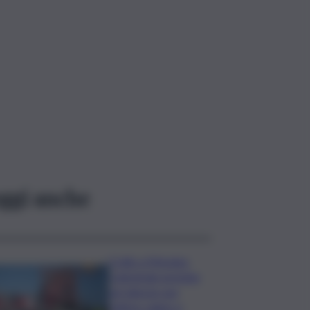
ggi anche
Crollo a Messina,
Cattedrale gremita
nel silenzio per
l’ultimo saluto a