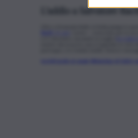
L’addio a Salvatore Rac
Oltre a Emanuela Aiello, la Sicilia piange in qu
Raciti
, 41 anni
. L’uomo – conosciuto per la sua 
e il 2 dicembre, lasciando la moglie (
l’ex baller
mentre decorava la casa e il giardino in vista 
purtroppo, si è rivelato inutile. Diversi i messa
Iscriviti gratis al canale WhatsApp di QdS.i