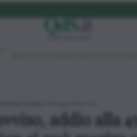
venerdì 7 agosto 2026
Ambiente
Lavoro
Economia
Politica
Cultura
Dai Mercati
Podcast
Vid
lla 45enne Emanuela: “Non si può morire così”
vviso, addio alla 