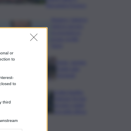
Alessandra Frazzica
Roggero, Salvini lo
visita in carcere:
no pressioni su
grazia, profilo
basso
sonal or
ection to
Tennis, Jasmine
Paolini salta
Cincinnati
nterest-
closed to
Arabia Saudita-
Pakistan-Turchia
 third
serrano i ranghi
con patto difesa
Downstream