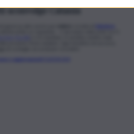
iti sconvolge Catania
esti giorni un altro morto per
malore
: si tratta di
Salvatore
attività al lido Le Capannine – è deceduto nella notte tra l’1
ina Susy Fuccillo
) e tre bambine. Si sarebbe sentito male
delle prossime Feste natalizie. Ogni tentativo di soccorso,
ggi di cordoglio sui social per ricordarlo.
t, news e aggiornamenti CLICCA QUI