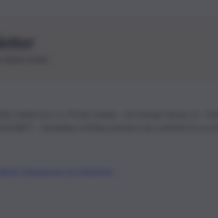
letter
le ultime novità
26 | Ediservice s.r.l. 95126 Catania – Via Principe Nicola, 22 – P
3210875 – Quotidiano di Sicilia usufruisce dei contributi di cui al
Alberto Tregua
Lavora con noi
Gerenza