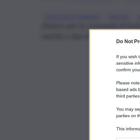
, 
, 
ISOLA DELLE FEMMINE
MALORE
Dolore per la comunità di Isol
marito e due bambini.
Do Not Pr
If you wish 
sensitive in
confirm your
Please note
based ads b
third parties
You may sepa
parties on t
This informa
Participants