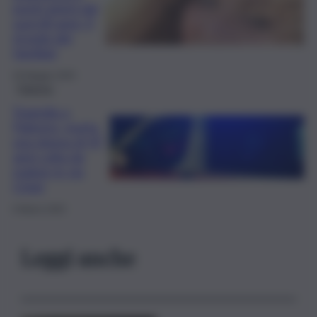
pochi giorni dai
suoi 60 anni. Il
ricordo dei
familiari
26 Maggio 2025
Palermo
Tragedia a
Palermo, morta
una donna di 47
anni colta da
malore in via
Crispi
6 Marzo 2025
Leggi anche