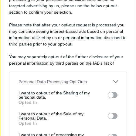
novità
targeted advertising by us, please use the below opt-out
section to confirm your selection.
Iscriviti Ora
Please note that after your opt-out request is processed you
may continue seeing interest-based ads based on personal
information utilized by us or personal information disclosed to
third parties prior to your opt-out.
You may separately opt-out of the further disclosure of your
personal information by third parties on the IAB’s list of
© 2026 | Ediservice s.r.l. 95126 Catania – Via Principe
downstream participants.
Nicola, 22 – P.IVA: 01153210875 – Cciaa Catania n.
Personal Data Processing Opt Outs
This information may also be disclosed by us to third parties
01153210875 – Quotidiano di Sicilia usufruisce dei
on the IAB’s List of Downstream Participants that may further
contributi di cui al D.lgs n. 70/2017
I want to opt-out of the Sharing of my
disclose it to other third parties.
personal data.
Opted In
I want to opt-out of the Sale of my
Personal Data.
Chi Siamo
Opted In
Fondazione Etica e Valori Marilù Tregua
Fondatore Carlo Alberto Tregua
Lavora con noi
I want to opt-out of processing my