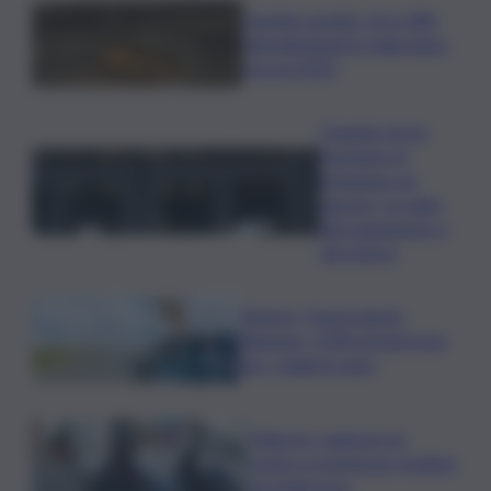
Caretta caretta, circa 280
nidi individuati in Italia dopo
record 2025
Quando arriva
l’assegno di
inclusione ad
agosto? Le date
del pagamento e
dei rinnovi
Turismo, Osservatorio
Telepass: +20% di interesse
per i viaggi in auto
Palermo, rapina in un
centro scommesse: bottino
da 5mila euro