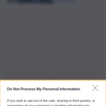
Do Not Process My Personal Information
Iscriviti alla nostra Newsletter
If you wish to opt-out of the sale, sharing to third parties, or
Iscriviti alla nostra newsletter per non perdere le ultime
processing of your personal or sensitive information for