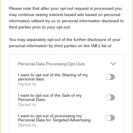
Please note that after your opt-out request is processed you
may continue seeing interest-based ads based on personal
information utilized by us or personal information disclosed to
third parties prior to your opt-out.
You may separately opt-out of the further disclosure of your
personal information by third parties on the IAB’s list of
© 2026 | Ediservice s.r.l. 95126 Catania – Via Principe
downstream participants.
Nicola, 22 – P.IVA: 01153210875 – Cciaa Catania n.
Personal Data Processing Opt Outs
This information may also be disclosed by us to third parties
01153210875 – Quotidiano di Sicilia usufruisce dei
on the IAB’s List of Downstream Participants that may further
contributi di cui al D.lgs n. 70/2017
I want to opt-out of the Sharing of my
disclose it to other third parties.
personal data.
Opted In
I want to opt-out of the Sale of my
Personal Data.
Chi Siamo
Opted In
Fondazione Etica e Valori Marilù Tregua
Fondatore Carlo Alberto Tregua
Lavora con noi
I want to opt-out of processing my
Personal Data for Targeted Advertising.
Gerenza
Opted In