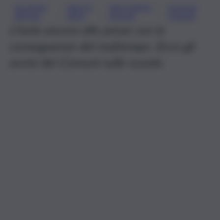
ALLERTA
MALTE
MALTEMPO
SCUOLE
, 
, 
, 
METEO
MPO
SICILIA
CHIUSE
L’Isola ancora alle prese con le
conseguenze del maltempo. Ecco gli
avvisi dei Comuni sulle scuole.