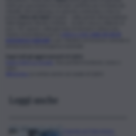
2026 per permettere le dovute verifiche per la tutela dei
cittadini. Nel frattempo, le autorità cominciano a fare la
prima
stima dei danni
. Si parla – nelle parole del presidente
della Regione Renato Schifani – di oltre mezzo miliardo di
euro. Per questo, nella giornata di domani è attesa una
Giunta straordinaria per la
delibera dello
stato di crisi di
emergenza regionale
e per chiedere al Governo centrale la
dichiarazione di emergenza nazionale.
Segui tutti gli aggiornamenti di QdS.it
Segui QdS.it su Google
Non perderti inchieste, news e
video
WhatsApp
Le notizie anche sul canale di QdS.it
Leggi anche
Tragedia nel Palermitano,