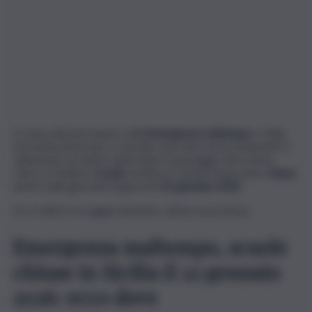
A causa del permanere dell’
emergenza maltempo
e della
necessità di portare a termine una serie di accertamenti e
valutazioni sui danni subìti dopo il passaggio del ciclone
Harry, in Sicilia le
scuole
di diversi Comuni rimarranno
chiuse
anche nella giornata di giovedì
22 gennaio 2026
.
Ecco l’elenco in aggiornamento, diviso in provincia.
Emergenza maltempo, scuole
chiuse in Sicilia il 22 gennaio
2026: ecco dove