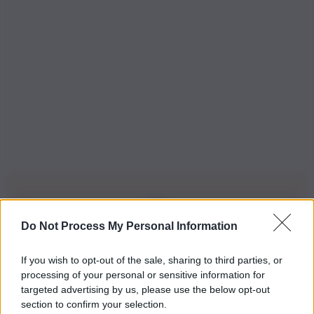
Do Not Process My Personal Information
Iscriviti alla nostra Newsletter
If you wish to opt-out of the sale, sharing to third parties, or
Iscriviti alla nostra newsletter per non perdere le ultime
processing of your personal or sensitive information for
novità
targeted advertising by us, please use the below opt-out
section to confirm your selection.
Iscriviti Ora