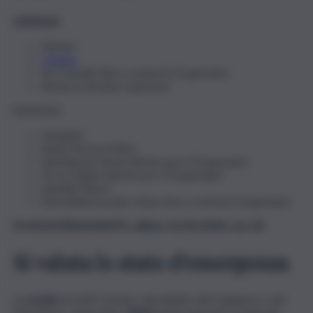
CATANIA
Adrano
Catania
Aci Castello (fino a venerdì 23 gennaio)
Ramacca (tranne superiori)
MESSINA
Letojanni
Santa Teresa di Riva
Sant’Alessio Siculo (anche per il 23 gennaio)
Forza d’Agrò (anche per il 23 gennaio)
Giardini Naxos
Fiumedinisi (scuole chiuse fino a venerdì 23 gennaio)
IN AGGIORNAMENTO, ultimo 21/01/2025, ore 20
Si valuta lo stato d’emergenza
Le
scuole
di molti Comuni, soprattutto del Catanese e del
Messinese, rimarranno
chiuse
anche giovedì 22 gennaio