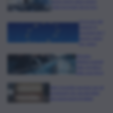
uomo morto dopo essere
stato incornato da un toro
Oroscopo del
venerdì, le
previsioni del 7
agosto segno
per segno
Messina,
riflettori puntati
sulla crisi idrica
nella zona Nord
Safe: il prestito europeo per gli
armamenti che vincolerebbe
due generazioni di italiani