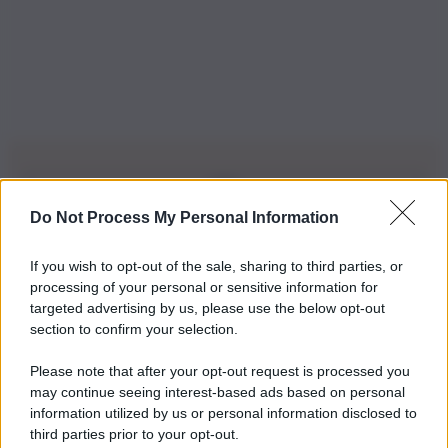
Do Not Process My Personal Information
Iscriviti alla nostra Newsletter
If you wish to opt-out of the sale, sharing to third parties, or
Iscriviti alla nostra newsletter per non perdere le ultime
processing of your personal or sensitive information for
novità
targeted advertising by us, please use the below opt-out
section to confirm your selection.
Iscriviti Ora
Please note that after your opt-out request is processed you
may continue seeing interest-based ads based on personal
information utilized by us or personal information disclosed to
third parties prior to your opt-out.