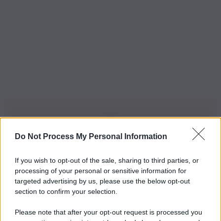
Do Not Process My Personal Information
Iscriviti alla nostra Newsletter
If you wish to opt-out of the sale, sharing to third parties, or
Iscriviti alla nostra newsletter per non perdere le ultime
processing of your personal or sensitive information for
novità
targeted advertising by us, please use the below opt-out
section to confirm your selection.
Iscriviti Ora
Please note that after your opt-out request is processed you