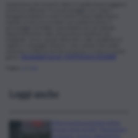
L’esperienza che mi porto dietro è quella di una maggiore
sicurezza nell’osare. In un personaggio così “aspro”
bisognava buttarsi e avere anche il senso della misura
rispetto ai toni con cui viene raccontata la storia. Il
personaggio di Favilla è spezzettato nei vari episodi.
Apparentemente sulla carta poteva sembrare più
marginale. Invece, grazie all’ascolto e alla complicità tra
regista e compagne di lavoro, sono venute fuori tante
sorprese e la libertà nel fare proposte e creare lo spazio
giusto.
Gli aneddoti sul set. CONTINUA A LEGGERE
Pagine:
1
2
3
4
Leggi anche
L’Etna e la nuova eruzione estiva.
Corsaro (Ingv) al QdS: “Situazione in
evoluzione, nessun collegamento