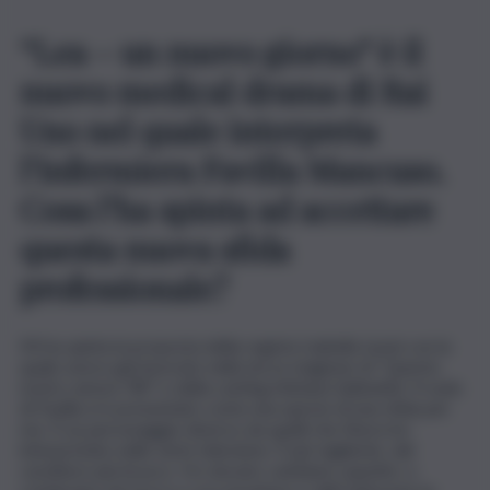
“Lea – un nuovo giorno” è il
nuovo medical drama di Rai
Uno nel quale interpreta
l’infermiera Favilla Mancuso.
Cosa l’ha spinta ad accettare
questa nuova sfida
professionale?
Mi ha spinta la proposta della regista Isabella Leoni con la
quale avevo già lavorato nella terza stagione di “Questo
nostro amore ‘80” e della casting Adriana Sabbatini. Il ruolo
di Favilla si è presentato come una specie di una sfida per
me. È un personaggio diverso da quelli che finora ho
interpretato nelle serie televisive. È più tagliente, dal
carattere più brusco. Ho dovuto cambiare aspetto: a