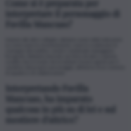
Come si è preparata per
interpretare il personaggio di
Favilla Mancuso?
Insieme alle altre colleghe, abbiamo avuto delle indicazioni
su come usare le strumentazioni, come lo scadenzare le
consegne del mattino, censire i medicinali, maneggiare
l’ecografo. Abbiamo lavorato sul ritmo da dare a questa
coralità, fare in modo che le battute fossero giuste per il
carattere del proprio personaggio, all’interno di un contesto
di squadra e di collaborazione.
Interpretando Favilla
Mancuso, ha imparato
qualcosa in più su di lei e sul
mestiere d’attrice?