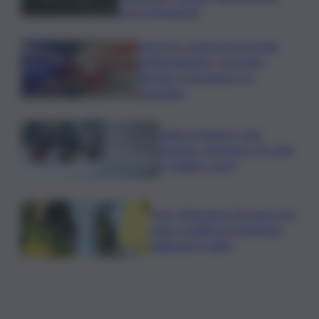
con lo Stromboli”
Sorpreso a innescare incendi
nell’Agrigentino, arrestato
86enne: il piromane è ai
domiciliari
Caldo in leggero calo:
domani e domenica 19 città
in “bollino rosso”
Cons. Maremma Toscana: uve
sane e qualità promettente
malgrado il caldo