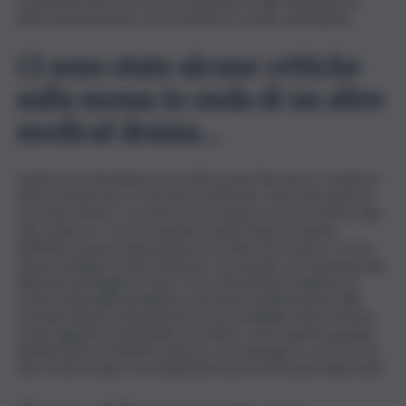
cominciare da trucco e acconciature e dall’ indossare la
divisa da infermiera. Per un’attrice è molto stimolante.
Ci sono state alcune critiche
sulla messa in onda di un altro
medical drama…
Capisco la coincidenza con l’altra serie Rai, però, a vedere i
due prodotti non c’è da fare il raffronto. Sono due piani di
racconto diversi. La storia di Lea inizia con il suo ritorno alla
vita, al lavoro, cerca di andare avanti dopo il trauma
dell’interruzione di gravidanza e la fine di un amore. È una
storia semplice di una rinascita, raccontata con una linea più
delicata, più leggera. Non c’è un riferimento esplicito al
covid. L’ospedale pediatrico da modo di affezionarsi alle
vicende dei piccoli pazienti su cui la malattia viene vissuta
come ingiusta e permette di vedere come questo gruppo
di infermiere si dedichi al lavoro con impegno e cura, le cui
vite si intrecciano tra sentimenti nuovi ed eventi imprevisti.