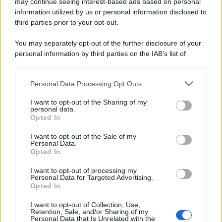
may continue seeing interest-based ads based on personal
information utilized by us or personal information disclosed to
third parties prior to your opt-out.
You may separately opt-out of the further disclosure of your
personal information by third parties on the IAB’s list of
© 2026 | Ediservice s.r.l. 95126 Catania – Via Principe
downstream participants.
Nicola, 22 – P.IVA: 01153210875 – Cciaa Catania n.
Personal Data Processing Opt Outs
This information may also be disclosed by us to third parties
01153210875 – Quotidiano di Sicilia usufruisce dei
on the IAB’s List of Downstream Participants that may further
contributi di cui al D.lgs n. 70/2017
I want to opt-out of the Sharing of my
disclose it to other third parties.
personal data.
Opted In
I want to opt-out of the Sale of my
Personal Data.
Chi Siamo
Opted In
Fondazione Etica e Valori Marilù Tregua
Fondatore Carlo Alberto Tregua
Lavora con noi
I want to opt-out of processing my
Personal Data for Targeted Advertising.
Gerenza
Opted In
I want to opt-out of Collection, Use,
Retention, Sale, and/or Sharing of my
Personal Data that Is Unrelated with the