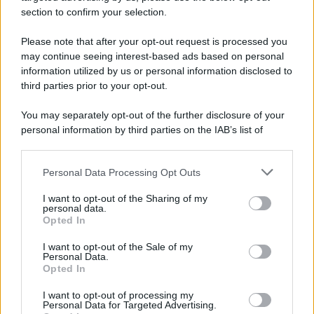
section to confirm your selection.
Iscriviti Ora
Please note that after your opt-out request is processed you
may continue seeing interest-based ads based on personal
information utilized by us or personal information disclosed to
third parties prior to your opt-out.
You may separately opt-out of the further disclosure of your
personal information by third parties on the IAB’s list of
© 2026 | Ediservice s.r.l. 95126 Catania – Via Principe
downstream participants.
Nicola, 22 – P.IVA: 01153210875 – Cciaa Catania n.
Personal Data Processing Opt Outs
This information may also be disclosed by us to third parties
01153210875 – Quotidiano di Sicilia usufruisce dei
on the IAB’s List of Downstream Participants that may further
contributi di cui al D.lgs n. 70/2017
I want to opt-out of the Sharing of my
disclose it to other third parties.
personal data.
Opted In
I want to opt-out of the Sale of my
Personal Data.
Chi Siamo
Opted In
Fondazione Etica e Valori Marilù Tregua
Fondatore Carlo Alberto Tregua
Lavora con noi
I want to opt-out of processing my
Personal Data for Targeted Advertising.
Gerenza