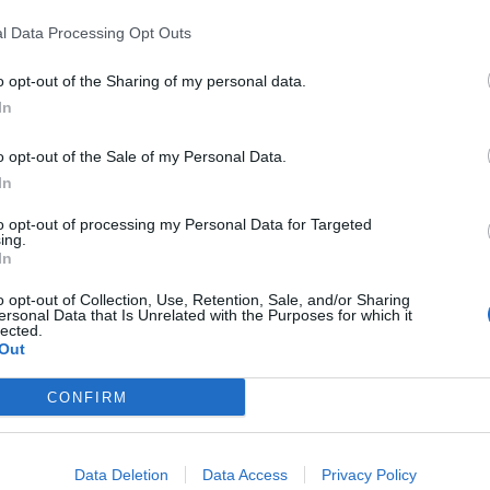
rdi, +9% rispetto all’anno precedente”. Lo ha detto il
o, intervenendo alla Camera dei Deputati, presso la Sala
l Data Processing Opt Outs
onale del Made in Italy (#giornatamadeinitaly2025), al
re dello stile italiano tra cultura del buon vivere e
o opt-out of the Sharing of my personal data.
In
nostri imprenditori che – ha proseguito – in un tempo di
 ma hanno continuato ad investire e a produrre cibo di
o opt-out of the Sale of my Personal Data.
o va certamente alle nostre istituzioni che ci sostengono e
In
ivo sui mercati internazionali, promuovendo l’eccellenza
e l’italianità nel mondo, esprimono la nostra identità
to opt-out of processing my Personal Data for Targeted
 tramandiamo il nostro sapere millenario”, ha concluso
ing.
In
o opt-out of Collection, Use, Retention, Sale, and/or Sharing
ersonal Data that Is Unrelated with the Purposes for which it
lected.
Out
CONFIRM
Data Deletion
Data Access
Privacy Policy