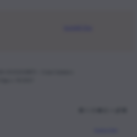
Iscriviti Ora
.IVA: 01153210875 – Cciaa Catania n.
 D.lgs n. 70/2017
Scarica l’app