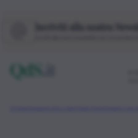
Iscriviti alla nostra News
Iscriviti alla nostra newsletter per non perdere 
© 20
0115
Chi Siamo
Fondazione Etica e Valori Marilù Tregua
Fondatore Carlo 