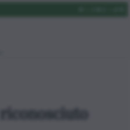
eo
 riconosciuto