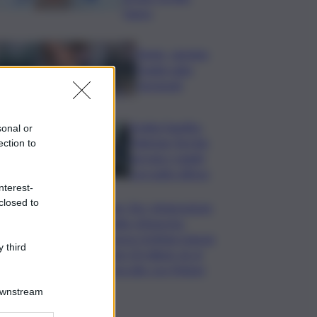
basso
Tennis, Jasmine
Paolini salta
Cincinnati
Arabia Saudita-
sonal or
Pakistan-Turchia
ection to
serrano i ranghi
con patto difesa
nterest-
closed to
Super Zes, integrazione
credito d’imposta:
governo Schifani stanzia
 third
i primi 10 milioni: ok al
protocollo con Meloni
Downstream