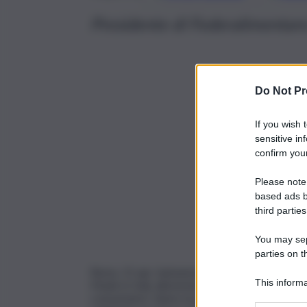
Presidente di Federalimentare
Do Not Pr
If you wish 
sensitive in
confirm your
Please note
based ads b
third parties
You may sepa
parties on t
Roma, 15 apr. (askanews) – “L’incontro di oggi c
This informa
Made in Italy alimentare. Un valore riconosciuto 
consumatori. Siamo la prima manifattura del Pa
Participants