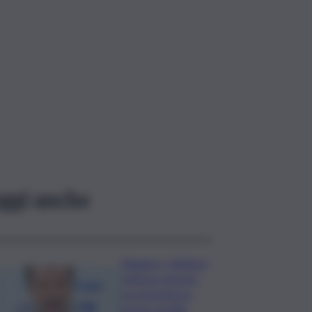
ggi anche
Roggero, Salvini lo
visita in carcere:
no pressioni su
grazia, profilo