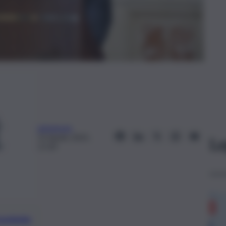
askanews
15 Aprile 2025,
Le
17:39
preferite