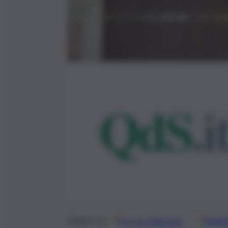
Google
Discover
Fonti 
Seguici su