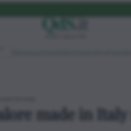
venerdì 7 agosto 2026
Ambiente
Lavoro
Economia
Politica
Cultura
Dai Mercati
Podcast
Vid
nosciuto nel mondo
lore made in Italy