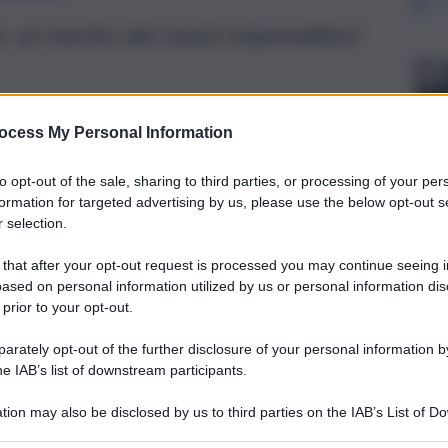
: un merito dei nostri imprenditori
ocess My Personal Information
to opt-out of the sale, sharing to third parties, or processing of your per
formation for targeted advertising by us, please use the below opt-out s
 selection.
 that after your opt-out request is processed you may continue seeing i
ased on personal information utilized by us or personal information dis
 prior to your opt-out.
rately opt-out of the further disclosure of your personal information by
he IAB’s list of downstream participants.
i permette di riflettere sullo straordinario valore del
tion may also be disclosed by us to third parties on the IAB’s List of 
in tutto il mondo grazie alle scelte di milioni e milioni di
ese con quasi 200 miliardi di fatturato, e abbiamo
 that may further disclose it to other third parties.