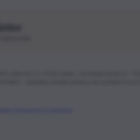
letter
le ultime novità
26 | Ediservice s.r.l. 95126 Catania – Via Principe Nicola, 22 – P
3210875 – Quotidiano di Sicilia usufruisce dei contributi di cui al
Alberto Tregua
Lavora con noi
Gerenza