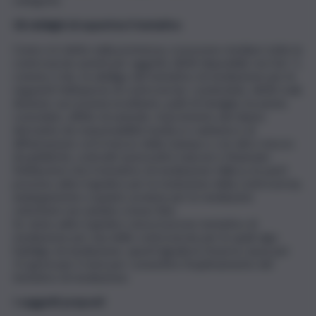
Gli obblighi di esperirne il tentativo
Come si è detto nella premessa, si possono mediare tutte le
controversie aventi per oggetto diritti disponibili, ma l’art. 5,
comma 1-bis, fa obbligo del tentativo di mediazione per le
seguenti fattispecie di controversie: condominio, diritti reali,
divisioni, successioni ereditarie, patti di famiglia, locazioni,
comodato, affitto di aziende, risarcimento del danno
derivante da responsabilità medica e sanitaria e di
diffamazione con il mezzo della stampa o con altro mezzo
di pubblicità, contratti assicurativi, bancari e finanziari.
Nell’ipotesi che il tentativo di mediazione fallisca, le parti
possono adire il giudice per la risoluzione della controversia,
analogamente a quanto avviene per le mediazioni
volontarie non andate a buon fine.
Se viene adito il giudice senza il previo tentativo di
mediazione per una delle controversie per le quali vige
l’obbligo di mediazione, questi (giudice) rinvia la causa per
15 giorni più 3 mesi per consentire l’espletamento del
tentativo di mediazione.
I soggetti preposti