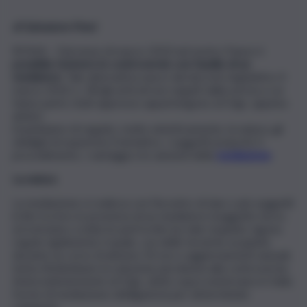
di Salvatore Freni
ROMA – Dal mese di marzo 2010 nel nostro Paese è
possibile risolvere le controversie con l’ausilio di un
mediatore
. Tale alternativa nasce dal decreto legislativo 4
marzo 2010, n. 28 (gli articoli non seguiti dalla norma a cui
fanno parte citati appresso appartengono al D.lgs. appena
detto).
Esaminiamo di seguito, molto sinteticamente, la natura, gli
obblighi di esperirne il tentativo, i soggetti preposti, il
procedimento, i vantaggi e le sanzioni della
mediazione
.
La natura
La mediazione si realizza con l’incontro di due o più soggetti
in lite tra loro in presenza di un mediatore (soggetto terzo
ed estraneo a tutte le parti in lite (su tale requisito vigono
regole rigidissime), il quale, con delle tecniche acquisite
durante un corso di almeno 50 ore e aggiornamenti annuali,
tenta d’individuare la soluzione più idonea alla controversia.
Antecedentemente al D.lgs. detto sopra esistevano in Italia
forme di mediazione obbligatoria per determinate
categorie.