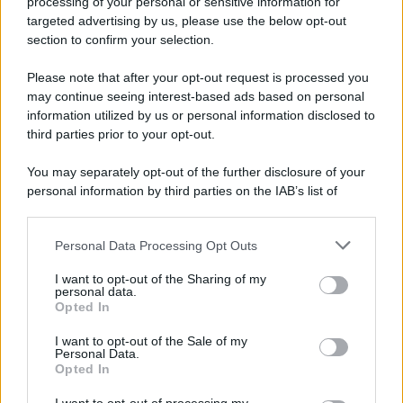
processing of your personal or sensitive information for
novità
targeted advertising by us, please use the below opt-out
section to confirm your selection.
Iscriviti Ora
Please note that after your opt-out request is processed you
may continue seeing interest-based ads based on personal
information utilized by us or personal information disclosed to
third parties prior to your opt-out.
You may separately opt-out of the further disclosure of your
personal information by third parties on the IAB’s list of
© 2026 | Ediservice s.r.l. 95126 Catania – Via Principe
downstream participants.
Nicola, 22 – P.IVA: 01153210875 – Cciaa Catania n.
Personal Data Processing Opt Outs
This information may also be disclosed by us to third parties
01153210875 – Quotidiano di Sicilia usufruisce dei
on the IAB’s List of Downstream Participants that may further
contributi di cui al D.lgs n. 70/2017
I want to opt-out of the Sharing of my
disclose it to other third parties.
personal data.
Opted In
I want to opt-out of the Sale of my
Personal Data.
Chi Siamo
Opted In
Fondazione Etica e Valori Marilù Tregua
Fondatore Carlo Alberto Tregua
Lavora con noi