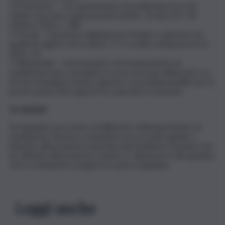
• Economico – Un esperimento di mediazione ha costi
minimi: essi sono rappresentati nell’art. 16 del D.M. 18
ottobre 2010, n. 180.
• Fiscale – Esenzione dall’imposta di bollo e riduzione da
quella di registro di cui all’art. 17 e credito d’imposta di cui
all’art. 20.
• Relazionale – Dal momento che l’esperimento di
mediazione può concludersi con un accordo delle parti, tra
di esse rimangono buoni rapporti; cosa indispensabile per la
prosecuzione dei rapporti tra operatori economici.
Le sanzioni
Se il giudizio successivo al fallimento dell’esperimento di
mediazione dovesse concludersi con un esito uguale o
inferiore alla proposta avanzata dal mediatore, la parte che
ha rifiutato tale proposta, anche se vittoriosa in tale giudizio,
verrà condannata a pagare le spese di giudizio.
Leggi anche