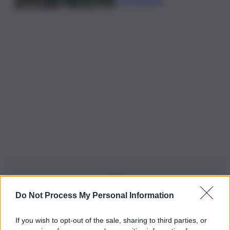
Do Not Process My Personal Information
Iscriviti alla nostra Newsletter
If you wish to opt-out of the sale, sharing to third parties, or
Iscriviti alla nostra newsletter per non perdere le ultime