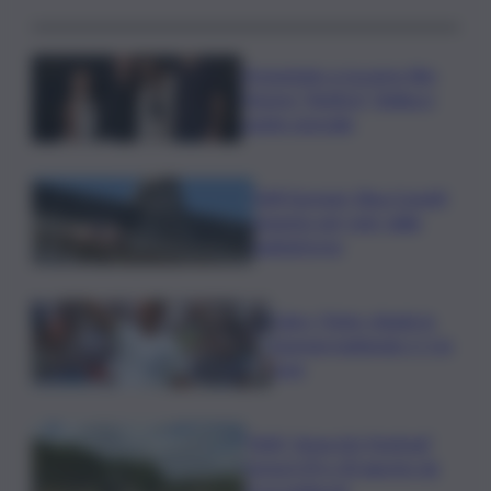
Presentato a Locarno film
Totorici “Ketticé”, Bellucci
ospite speciale
Tuffi Europei, Elisa Cosetti
argento nel ‘volo’ dalla
piattaforma
Calco, l’Inter chiude la
tournee battendo 2-1 la
Juve
”NAF, Nose Art Festival”
torna il 29 e 30 agosto da
Scacciadiavoli