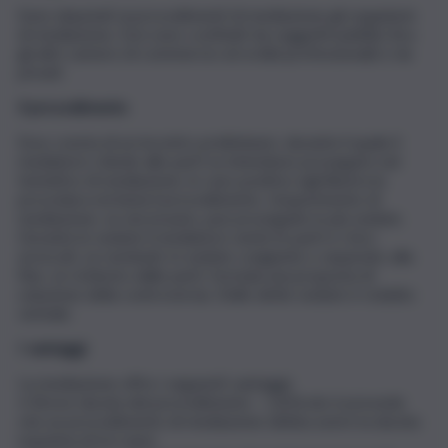
Sono deputati ai procedimenti di mediazione gli organismi
di mediazione. Essi sono costituiti da soggetti pubblici (tra
gli altri camere di commercio ed ordini professionali) e da
privati.
Il procedimento
Esso consta di un incontro preliminare, durante il quale il
mediatore chiede alle parti se intendono proseguire nel
tentativo di mediazione, in caso positivo egli illustra la
procedura ed inizia il procedimento. L’esperimento di
mediazione, se necessario, può proseguite in più sedute.
Durante le sedute il mediatore sente le parti e i loro
avvocati, se nominati, in sedute congiunte o separate; alla
fine, se richiesto dalle parti, formula una proposta di
soluzione della controversia. Delle dette sedute è redatto
verbale.
I vantaggi
La mediazione offre i seguenti vantaggi:
• Breve durata del procedimento – L’articolo 6 prevede
che un procedimento di mediazione debba avere la durata
massima di tre mesi,