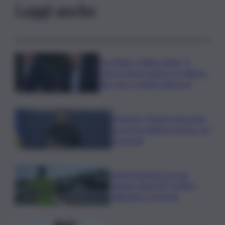
Leggi anche
Joe Biden, il figlio rivela: “Il
cancro di mio padre si è diffuso
alle ossa, è molto doloroso”
Zelensky: Stiamo lavorando
su nostra balistica anche con
Leonardo
Tamponamento tra più
vetture sulla A29, traffico
rallentato a Torretta