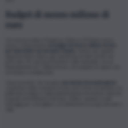
Budget di mezzo milione di
euro
Con una procedura d’urgenza, Palazzo d’Orleans aveva
messo a disposizione
un budget di mezzo milione di euro
per intervenire sul versante franato
, mentre per quanto
riguarda l’intera altura, già classificata ad alto rischio nei
primi anni ‘50, sarà la protezione civile nazionale, con un
finanziamento di 7 milioni di euro, ad eseguire le opere che
serviranno a stabilizzarla.
I lavori previsti, che avranno
una durata di novanta giorni
,
consistono nella creazione di una serie di terrazzamenti con
palificate in legno e nella piantumazione di essenze arboree
in grado di fortificare il terreno. Inoltre, saranno creati
drenaggi per convogliare correttamente le acque piovane a
valle.