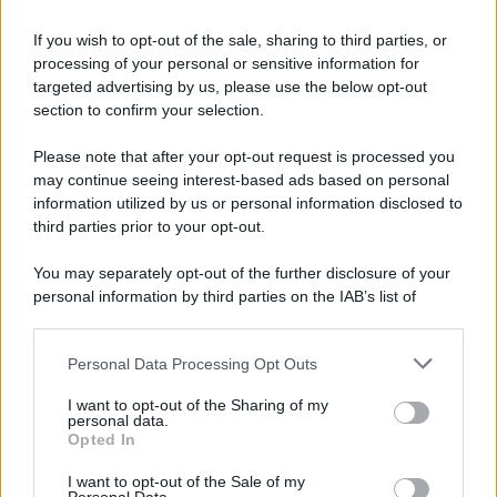
Iscriviti alla nostra Newsletter
If you wish to opt-out of the sale, sharing to third parties, or
Iscriviti alla nostra newsletter per non perdere le ultime
processing of your personal or sensitive information for
novità
targeted advertising by us, please use the below opt-out
section to confirm your selection.
Iscriviti Ora
Please note that after your opt-out request is processed you
may continue seeing interest-based ads based on personal
information utilized by us or personal information disclosed to
third parties prior to your opt-out.
You may separately opt-out of the further disclosure of your
personal information by third parties on the IAB’s list of
© 2026 | Ediservice s.r.l. 95126 Catania – Via Principe
downstream participants.
Nicola, 22 – P.IVA: 01153210875 – Cciaa Catania n.
Personal Data Processing Opt Outs
This information may also be disclosed by us to third parties
01153210875 – Quotidiano di Sicilia usufruisce dei
on the IAB’s List of Downstream Participants that may further
contributi di cui al D.lgs n. 70/2017
I want to opt-out of the Sharing of my
disclose it to other third parties.
personal data.
Opted In
I want to opt-out of the Sale of my