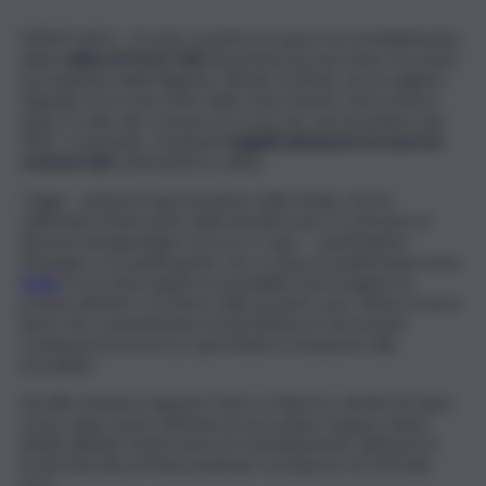
MENFI (AG) – Pronte a partire le opere di consolidamento
della
collina di Porto Palo
devastata da una frana. Era stato
il presidente della Regione, Renato Schifani, ad accogliere
l’appello di un esercente della zona rimasto senza lavoro
dopo il crollo del costone di roccia che, nel novembre del
2021, si sbriciolò, rendendo
inagibili abitazioni ed esercizi
commerciali
sottostanti la collina.
“Oggi – annuncia il governatore della Sicilia, che ha
sollecitato l’intervento della Struttura per il contrasto al
dissesto idrogeologico di cui è a capo – manteniamo
l’impegno con quella gente che a causa di quella improvvisa
frana
si era vista negare la possibilità di proseguire la
propria attività o di vivere nelle proprie case. Diamo il via ai
lavori che consentiranno di ripristinare le necessarie
condizioni di sicurezza, riportando la situazione alla
normalità”.
Gli uffici di piazza Ignazio Florio a Palermo, diretti da Salvo
Lizzio, dopo avere ultimato le procedure di gara, hanno
infatti affidato l’intervento di consolidamento all’impresa
Eredi Marotta di Mussomeli per un importo di 250 mila
euro.