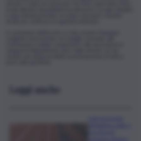
entrate. È stato poi assicurato che entro quest’anno l’Ente
locale allestirà una piattaforma attraverso cui ogni cittadino
e ogni azienda potranno accedere al proprio Cassetto
fiscale per verificare la regolarità tributaria.
A conclusione dell’incontro è stato assunto l’impegno
congiunto di presentare al Consiglio comunale, alle
Commissioni consiliari competenti e alle associazioni di
categoria il Regolamento unico delle entrate così da
rendere più ampia possibile la partecipazione di tutti ai
lavori sulla questione.
Leggi anche
Lutto nel mondo
dell’atletica: addio a
Livio Berruti,
campione olimpico