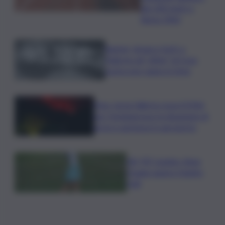
dei 200 metri a
Roma 1960
Racket, droga e furti: a
Palermo gli “affari” di Cosa
nostra non vanno in ferie
Etna, torna l’allerta rossa VONA
per Fontanarossa: la situazione di
arrivi e partenze in aeroporto
Glf, PIF London, Anna
Huang supera Charley
Hull