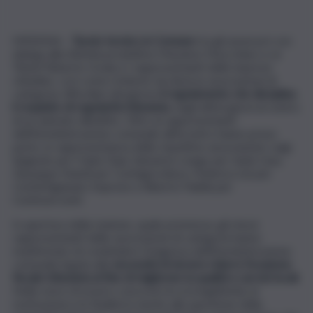
MESSINA –
Tavolo tecnico in Comune
tra gli assessori con
delega alle Attività produttive Massimo Finocchiaro e ai
Tributi Roberto Cicala e i rappresentanti delle imprese
cittadine, così come richiesto da diverse associazioni di
categoria. All’ordine del giorno
il regolamento che disciplina
il requisito di regolarità tributaria
, negli ultimi giorni al centro
di un animato dibattito. Oltre ai rappresentanti
dell’Amministrazione comunale all’incontro hanno preso
parte, in rappresentanza delle rispettive associazioni, Luigi
Spignolo per l’Upla Claai, Salvatore Longo per Sada Casa,
Giuseppe Natoli per Confagricoltura, Federica Lisi per
Confartigianato Imprese e Alberto Palella per
Confesercenti.
In apertura della riunione, quale premessa, gli stessi
rappresentanti delle associazioni di categoria hanno
manifestato di condividere l’esigenza dell’Amministrazione
comunale legata alla
necessità di dovere ridurre l’evasione
fiscale tributaria al fine di migliorare la qualità e servizi locali
.
Nelle more di essere concordi circa la legittimità, le
motivazioni e le finalità in merito alla questione della