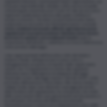
regolarità tributaria, i partecipanti hanno rappresentato che
il tessuto imprenditoriale cittadino soffre ancora di quelle
criticità legate al periodo post Covid-19, tale da non avere
registrato quella piena ripresa sulla quale confidava il
mondo economico. Pertanto, le parti interessate hanno
evidenziato la necessità che l’Amministrazione comunale
crei le condizioni necessarie affinché ogni impresa possa
regolarizzare la propria posizione tributaria senza dovere
incorrere in sanzioni o provvedimenti drastici
quali, la
sospensione dell’attività o, addirittura, la revoca della licenza
come previsto dalla legge.
I due rappresentanti dell’Esecutivo retto dal sindaco
Federico Basile, nell’apprezzare il senso civico e
l’atteggiamento propenso al rispetto delle regole hanno
chiarito che “il regolamento in merito alla regolarità
tributaria nasce dall’esigenza di adeguarsi alla legge
Nazionale ovvero alla legge numero 160 del 2019”, come
precisato dall’assessore Finocchiaro. Allo stesso tempo, il
collega Cicala, dopo aver illustrato i passaggi più tecnici
della struttura del regolamento, ha comunicato che molte
delle osservazioni fatte sono già presenti nel documento e
ha anticipato che prima del Bilancio previsionale,
l’Amministrazione si doterà di un Regolamento unico delle