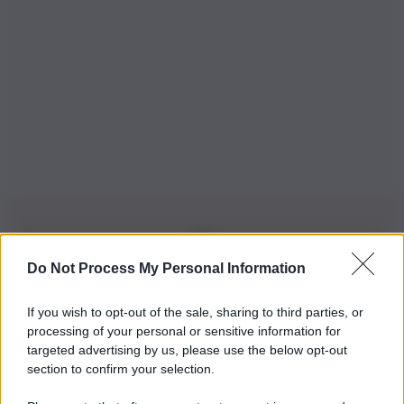
Do Not Process My Personal Information
Iscriviti alla nostra Newsletter
If you wish to opt-out of the sale, sharing to third parties, or
Iscriviti alla nostra newsletter per non perdere le ultime
processing of your personal or sensitive information for
novità
targeted advertising by us, please use the below opt-out
section to confirm your selection.
Iscriviti Ora