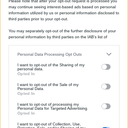
Please note that after your opt-out request is processed you
may continue seeing interest-based ads based on personal
information utilized by us or personal information disclosed to
third parties prior to your opt-out.
You may separately opt-out of the further disclosure of your
personal information by third parties on the IAB’s list of
© 2026 | Ediservice s.r.l. 95126 Catania – Via Principe
downstream participants.
Nicola, 22 – P.IVA: 01153210875 – Cciaa Catania n.
Personal Data Processing Opt Outs
This information may also be disclosed by us to third parties
01153210875 – Quotidiano di Sicilia usufruisce dei
on the IAB’s List of Downstream Participants that may further
contributi di cui al D.lgs n. 70/2017
I want to opt-out of the Sharing of my
disclose it to other third parties.
personal data.
Opted In
I want to opt-out of the Sale of my
Personal Data.
Chi Siamo
Opted In
Fondazione Etica e Valori Marilù Tregua
Fondatore Carlo Alberto Tregua
Lavora con noi
I want to opt-out of processing my
Personal Data for Targeted Advertising.
Gerenza
Opted In
I want to opt-out of Collection, Use,