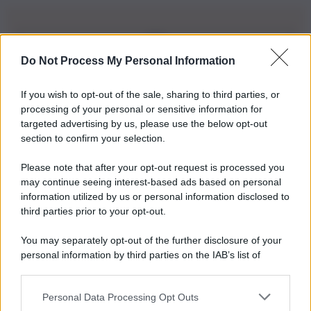
Do Not Process My Personal Information
Iscriviti alla nostra Newsletter
If you wish to opt-out of the sale, sharing to third parties, or
Iscriviti alla nostra newsletter per non perdere le ultime
processing of your personal or sensitive information for
novità
targeted advertising by us, please use the below opt-out
section to confirm your selection.
Iscriviti Ora
Please note that after your opt-out request is processed you
may continue seeing interest-based ads based on personal
information utilized by us or personal information disclosed to
third parties prior to your opt-out.
You may separately opt-out of the further disclosure of your
personal information by third parties on the IAB’s list of
© 2026 | Ediservice s.r.l. 95126 Catania – Via Principe
downstream participants.
Nicola, 22 – P.IVA: 01153210875 – Cciaa Catania n.
Personal Data Processing Opt Outs
This information may also be disclosed by us to third parties
01153210875 – Quotidiano di Sicilia usufruisce dei