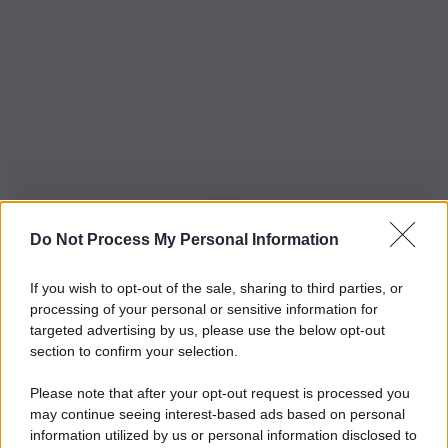
Do Not Process My Personal Information
Iscriviti alla nostra Newsletter
If you wish to opt-out of the sale, sharing to third parties, or
Iscriviti alla nostra newsletter per non perdere le ultime
processing of your personal or sensitive information for
novità
targeted advertising by us, please use the below opt-out
section to confirm your selection.
Iscriviti Ora
Please note that after your opt-out request is processed you
may continue seeing interest-based ads based on personal
information utilized by us or personal information disclosed to