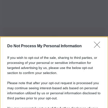
Do Not Process My Personal Information
Iscriviti alla nostra Newsletter
If you wish to opt-out of the sale, sharing to third parties, or
Iscriviti alla nostra newsletter per non perdere le ultime
processing of your personal or sensitive information for
novità
targeted advertising by us, please use the below opt-out
section to confirm your selection.
Iscriviti Ora
Please note that after your opt-out request is processed you
may continue seeing interest-based ads based on personal
information utilized by us or personal information disclosed to
third parties prior to your opt-out.