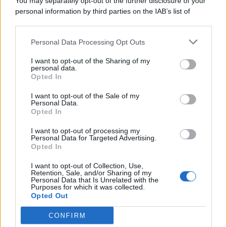
You may separately opt-out of the further disclosure of your
personal information by third parties on the IAB’s list of
© 2026 | Ediservice s.r.l. 95126 Catania – Via Principe
downstream participants.
Nicola, 22 – P.IVA: 01153210875 – Cciaa Catania n.
Personal Data Processing Opt Outs
This information may also be disclosed by us to third parties
01153210875 – Quotidiano di Sicilia usufruisce dei
on the IAB’s List of Downstream Participants that may further
contributi di cui al D.lgs n. 70/2017
I want to opt-out of the Sharing of my
disclose it to other third parties.
personal data.
Opted In
I want to opt-out of the Sale of my
Personal Data.
Chi Siamo
Opted In
Fondazione Etica e Valori Marilù Tregua
Fondatore Carlo Alberto Tregua
Lavora con noi
I want to opt-out of processing my
Personal Data for Targeted Advertising.
Gerenza
Opted In
I want to opt-out of Collection, Use,
Retention, Sale, and/or Sharing of my
Personal Data that Is Unrelated with the
Purposes for which it was collected.
Opted Out
Scarica l’app
CONFIRM