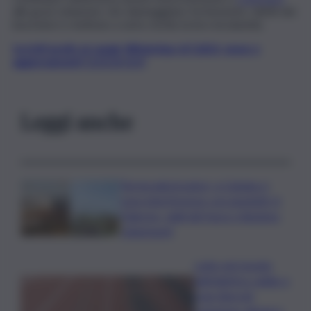
alle gravi violazioni, che danneggiano fortemente i diritti dei
lavoratori e mettono a serio rischio la loro incolumità.
Iscriviti gratis al canale WhatsApp di QdS.it, news e
aggiornamenti CLICCA QUI
Leggi anche
Termovalorizzatori, a Catania ci
sono interferenze con gasdotti. A
Palermo, vigili del fuoco chiedono
chiarimenti
Lutto nel mondo
dell’atletica: addio a
Livio Berruti,
campione olimpico