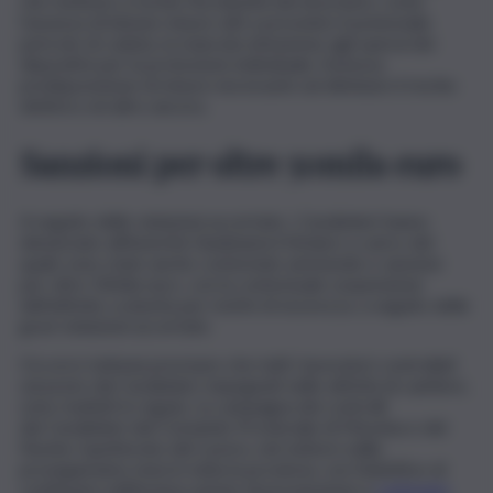
che mettono a rischio l’incolumità dei lavoratori, come
l’assenza di idonee misure atti a prevenire il potenziale
pericolo di caduta, la mancata dotazione agli operai dei
dispositivi per la protezione individuale, l’omessa
predisposizione di misure necessarie ad eliminare il rischio
elettrico ed altro ancora
.
Sanzioni per oltre 50mila euro
A seguito delle violazioni accertate, i Carabinieri hanno
denunciato all’Autorità Giudiziaria il titolare a carico del
quale sono state anche contestate ammende e sanzioni
per oltre 50mila euro, con la contestuale sospensione
dell’attività, scaturita per motivi di sicurezza, a seguito delle
gravi violazioni accertate.
Occorre tuttavia precisare che tutti i lavoratori controllati
sul posto dai Carabinieri, impegnati nelle attività di cantiere,
sono risultati in regola. La campagna dei controlli
dei Carabinieri del Comando Provinciale di Messina e del
Nucleo Ispettorato del Lavoro, nel settore edile,
proseguiranno mesi in tutta la provincia, con l’obiettivo di
continuare nell’incisiva azione di prevenzione e
contrasto