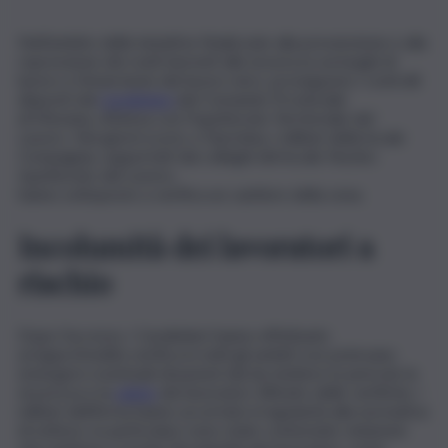
Nell’ambito delle iniziative finalizzate alla prevenzione e alla
repressione dei reati inerenti alla sicurezza sui luoghi di
lavoro e l’emersione del lavoro nero, proseguono i controlli
disposti dai
Carabinieri
del Comando Provinciale
di Messina, d’intesa con l’Ispettorato Territoriale del
Lavoro
.
Nei giorni scorsi, a Taormina, i militari della locale
Compagnia, supportati dai colleghi del locale Nucleo
Ispettorato del Lavoro,
hanno sottoposto a verifica un cantiere della zona.
Incolumità dei lavoratori a
rischio
Dopo l’accesso, i Carabinieri hanno effettuato
un’approfondita verifica in tutti gli ambiti ove potevano
emergere eventuali situazioni tali da mettere in pericolo la
sicurezza e la
salute
dei lavoratori. All’esito delle verifiche, i
militari dell’Arma hanno accertato irregolarità alla normativa
di settore, in particolare sono state contestate violazioni