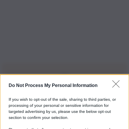
Do Not Process My Personal Information
Iscriviti alla nostra Newsletter
If you wish to opt-out of the sale, sharing to third parties, or
Iscriviti alla nostra newsletter per non perdere le ultime
processing of your personal or sensitive information for
novità
targeted advertising by us, please use the below opt-out
section to confirm your selection.
Iscriviti Ora