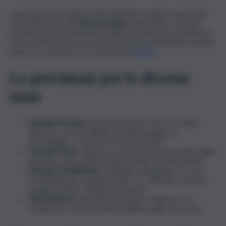
La giornata di domenica 28 settembre vedrà un generale
consolidamento dell’
alta pressione
sulla Sicilia, con ampi
rasserenamenti soprattutto nella seconda parte del giorno.
Non mancheranno però locali fenomeni di instabilità, specie
nelle ore centrali. Ecco le previsioni
meteo
.
Le previsioni per le diverse
zone
Litorale tirrenico
: nubi in aumento nel corso della
giornata, con possibilità di deboli piogge al
pomeriggio. In serata tornerà il sereno.
Litorale ionico
: cieli poco nuvolosi per gran parte della
giornata, salvo addensamenti nelle ore del mattino.
Litorale meridionale
: mattinata soleggiata, ma con
nuvolosità più compatta nelle ore centrali e qualche
pioggia debole. Migliora in serata.
Zone interne
: alternanza di nubi e schiarite, con
tendenza a rasserenamenti diffusi nelle ore serali.