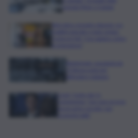
il capitale? Un’analisi della
vicenda Pfizer a Catania
Rete idrica, incendi e dissesto, tra
fragilità naturale e mano umana.
Cocina al QdS: “Così agiamo contro
le emergenze”
Bitdefender: popolarità de
L’Odissea usata per
diffondere malware
Covid, ‘Conte-day’ in
commissione: “non sono un eroe
ma un uomo corretto, non
troverete nulla”