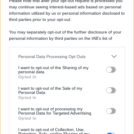
Please note that after your opt-out request is processed you
may continue seeing interest-based ads based on personal
information utilized by us or personal information disclosed to
third parties prior to your opt-out.
You may separately opt-out of the further disclosure of your
personal information by third parties on the IAB’s list of
© 2026 | Ediservice s.r.l. 95126 Catania – Via Principe
downstream participants.
Nicola, 22 – P.IVA: 01153210875 – Cciaa Catania n.
Personal Data Processing Opt Outs
This information may also be disclosed by us to third parties
01153210875 – Quotidiano di Sicilia usufruisce dei
on the IAB’s List of Downstream Participants that may further
contributi di cui al D.lgs n. 70/2017
I want to opt-out of the Sharing of my
disclose it to other third parties.
personal data.
Opted In
I want to opt-out of the Sale of my
Personal Data.
Chi Siamo
Opted In
Fondazione Etica e Valori Marilù Tregua
Fondatore Carlo Alberto Tregua
Lavora con noi
I want to opt-out of processing my
Personal Data for Targeted Advertising.
Gerenza
Opted In
I want to opt-out of Collection, Use,
Retention, Sale, and/or Sharing of my