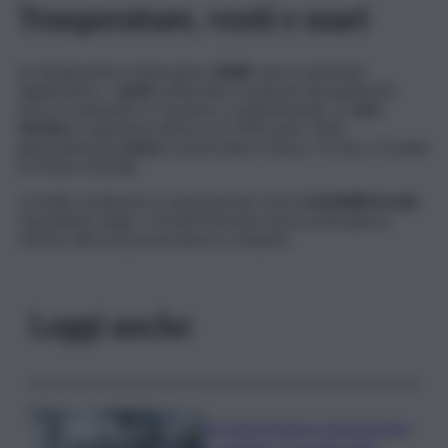
Temperature, venti e mari
Le temperature rimarranno
stabili
, senza variazioni
significative. I
venti
soffieranno moderati dai quadranti
nord-occidentali, in rotazione a settentrionali. Lo
zero
termico
si attesterà attorno ai 3700 metri. Mari
generalmente
mossi
, in particolare il Basso Tirreno, il Canale
e il Mare di Sicilia.
La Sicilia continuerà a sperimentare fasi di
instabilità locale
,
soprattutto lungo i versanti tirrenici nei prossimi giorni,
mentre altrove prevarranno le schiarite.
Leggi anche
Se fosse il lavoro ad assumere