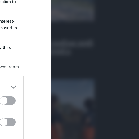
ection to
nterest-
closed to
 Tv
EO | Infiltrazioni mafiose negli
 third
alti pubblici, 6 arresti a
ssina
Downstream
osto 2026