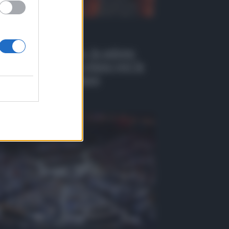
 Tv
EO | Antincendio, in azione
 i droni: il nuovo piano per la
venzione a Belpasso
osto 2026