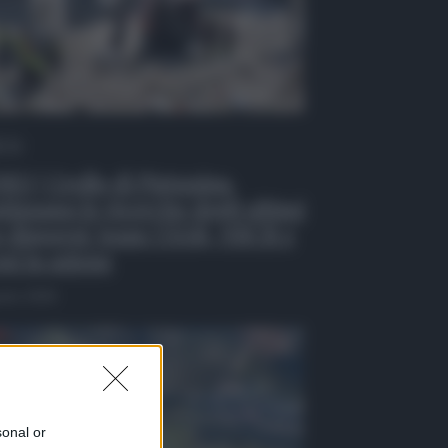
 Tv
EO | Crollo di Pistunina,
tinuano le ricerche degli ultimi
 dispersi: team USAR, NBCR e
ni in azione
osto 2026
sonal or