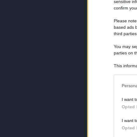
sensitive in
confirm your
Please note
based ads b
third parties
You may sepa
parties on t
This informa
Participants
Persona
I want t
Opted 
I want t
Opted 