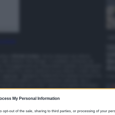
QdS
 preferite
VID
con
sindaco
Michele Sodano
, che ha ottenuto una vittoria
due
 sullo sfidante Dino Alonge. Il candidato sostenuto da
dro
i festeggiamenti per l’importante risultato, ha dichiarato:
o eletto ha voluto dedicare la sua vittoria “a tutti coloro
e aggiunge: “Agrigento finalmente ha rialzato la testa e ha
6 Ag
 comunità politica, a una rivoluzione culturale, che ci
“in grado di spiccare il volo”: questo il progetto di Sodano.
EL BALLOTTAGGIO DI AGRIGENTO
ocess My Personal Information
li
WhatsApp
e
Telegram
to opt-out of the sale, sharing to third parties, or processing of your per