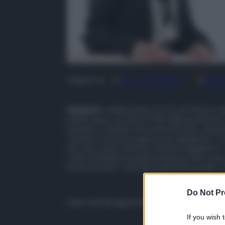
Google
Discover
Fonti
Seguici su
Agrigento
cambia passo e lo fa con il nuovo 
schiacciante con oltre il 70% delle preferenze
Ismaele La Vardera di Controcorrente, durante 
“Questo è un nuovo giorno per Agrigento”. Il ne
che sono stati costretti a lasciare Agrigento” 
scelto di affidare la guida di questa città a una
porterà in alto”. Una città di giustizia sociale, 
QUI I RISULTATI D
Do Not Pr
Segui tutti gli aggiornamenti di
QdS.it
sui cana
If you wish 