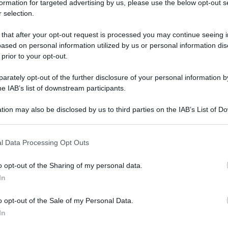
formation for targeted advertising by us, please use the below opt-out s
 selection.
 that after your opt-out request is processed you may continue seeing i
ased on personal information utilized by us or personal information dis
QdS
 prior to your opt-out.
VID
rately opt-out of the further disclosure of your personal information by
app
he IAB’s list of downstream participants.
Me
tion may also be disclosed by us to third parties on the IAB’s List of 
6 Ag
 that may further disclose it to other third parties.
l Data Processing Opt Outs
o opt-out of the Sharing of my personal data.
In
o opt-out of the Sale of my Personal Data.
In