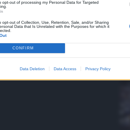
to opt-out of processing my Personal Data for Targeted
ing.
In
QdS
o opt-out of Collection, Use, Retention, Sale, and/or Sharing
ersonal Data that Is Unrelated with the Purposes for which it
VID
lected.
con
Out
pre
CONFIRM
5 Ag
Data Deletion
Data Access
Privacy Policy