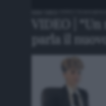
Home
»
QdS Tv
»
VIDEO | “Un nuovo giorno p
VIDEO | “Un 
parla il nuo