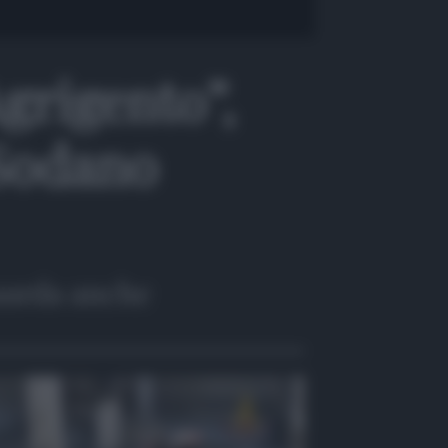
grigento”,
 Sodano
arda anche