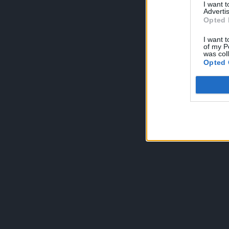
I want 
Advertis
Opted 
I want t
of my P
was col
Opted 