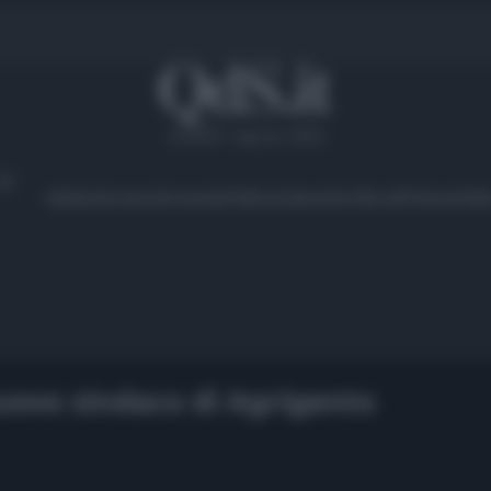
venerdì 7 agosto 2026
Ambiente
Lavoro
Economia
Politica
Cultura
Dai Mercati
Podcast
Vid
uovo sindaco di Agrigento