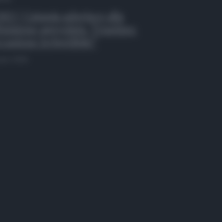
EO | Catania aderisce alla
inizione agevolata, Trantino:
casione irripetibile”
osto 2026