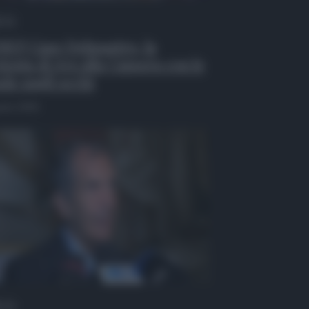
 Tv
EO| Caso Delmastro, la
testa di Avs alla Camera con le
de sugli occhi
osto 2026
 Tv