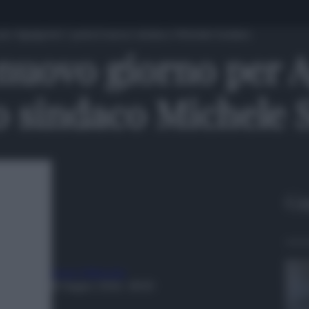
er Agrigento”, parla il nuovo sindaco Michele Sodano
nuovo giorno per A
vo sindaco Michele
Gu
Irene Milisenda
8 Giugno 2026, 18:00