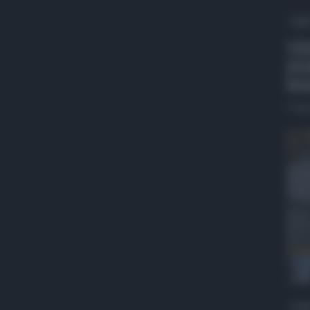
QdS
VID
pro
ben
5 Ag
QdS