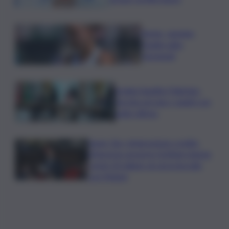
Tennis, Jasmine
Paolini salta
Cincinnati
Arabia Saudita-Pakistan-
Turchia serrano i ranghi con
patto difesa
Super Zes, integrazione credito
d’imposta: governo Schifani stanzia
i primi 10 milioni: ok al protocollo
con Meloni