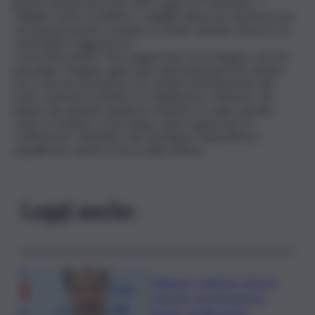
genere queste persone sono capaci di “trascinare “ i
colleghi contro la vittima. I colleghi subiscono anch’essi una
vessazione poiché si insidia un ricatto subdolo, timorosi di
contraddire l’aggressore.
Come intervenire? Farsi supportare da un legale e da uno
psicologo. Il legale saprà dare indicazioni perché sembra
non ci sia una normativa che richiami direttamente tale
reato, semmai il richiamo è a fattispecie criminose che
ledono l’incolumità, quindi un richiamo al codice penale
contro il mobber; lo psicologo saprà supportare le
“sofferenze” aiutando a far emergere l’autostima e
riqualificare i punti di forza della vittima.
Leggi anche
Roggero, Salvini lo visita in
carcere: no pressioni su
grazia, profilo basso