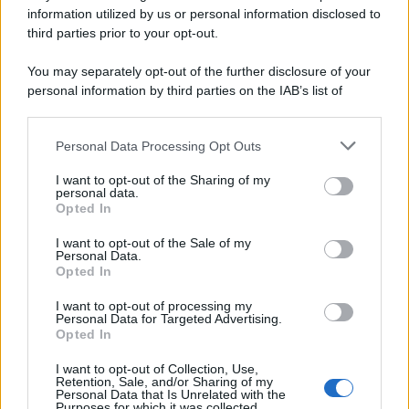
information utilized by us or personal information disclosed to
third parties prior to your opt-out.
You may separately opt-out of the further disclosure of your
personal information by third parties on the IAB’s list of
© 2026 | Ediservice s.r.l. 95126 Catania – Via Principe
downstream participants.
Nicola, 22 – P.IVA: 01153210875 – Cciaa Catania n.
Personal Data Processing Opt Outs
This information may also be disclosed by us to third parties
01153210875 – Quotidiano di Sicilia usufruisce dei
on the IAB’s List of Downstream Participants that may further
contributi di cui al D.lgs n. 70/2017
I want to opt-out of the Sharing of my
disclose it to other third parties.
personal data.
Opted In
I want to opt-out of the Sale of my
Personal Data.
Chi Siamo
Opted In
Fondazione Etica e Valori Marilù Tregua
Fondatore Carlo Alberto Tregua
Lavora con noi
I want to opt-out of processing my
Personal Data for Targeted Advertising.
Gerenza
Opted In
I want to opt-out of Collection, Use,
Retention, Sale, and/or Sharing of my
Personal Data that Is Unrelated with the
Purposes for which it was collected.