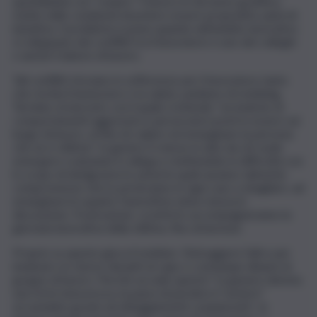
quotidianità con “respiro”. Il lavoro in tal senso gratifica,
mette nelle condizioni di potere essere propositivi, pieni di
iniziativa. Il problema si pone quando nell’ambito lavorativo
si sviluppano dei conflitti tra il lavoratore e uno dei colleghi
o anche il datore di lavoro.
Tali conflitti sfociano in sofferenze per il lavoratore tanto
che rischia il benessere e la salute: parliamo di mobbing.
Termine ormai noto con il quale si intende “un insieme di
comportamenti aggressivi e persecutori posti in essere sul
luogo di lavoro, al fine di colpire ed emarginare la persona
che ne è vittima”. In genere è messo in atto da chi vuole
emergere scalzando il collega e mettendolo in difficoltà con
lo scopo di denigrarne le azioni le quali saranno talmente
compromesse che lo porteranno in ogni caso a sbagliare, ad
emarginarsi in quanto l’autostima viene messa in
discussione. Frustrazione, sconforto accompagneranno la
giornata lavorativa della vittima, fino al burnout.
Proprio su questo gioca il mobber. Distruggere l’altro per
innalzare se stesso davanti al capo o comunque dinanzi al
gruppo di lavoro. Perché accade questo? In genere denota
una forte insicurezza, la paura di perdere il “potere”
accumulato grazie ad atteggiamenti compiacenti- In