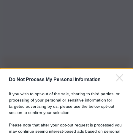
Do Not Process My Personal Information
Iscriviti alla nostra Newsletter
If you wish to opt-out of the sale, sharing to third parties, or
Iscriviti alla nostra newsletter per non perdere le ultime
processing of your personal or sensitive information for
novità
targeted advertising by us, please use the below opt-out
section to confirm your selection.
Iscriviti Ora
Please note that after your opt-out request is processed you
may continue seeing interest-based ads based on personal