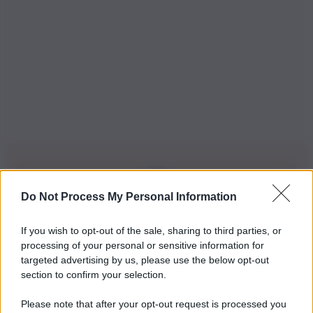
Do Not Process My Personal Information
Iscriviti alla nostra Newsletter
If you wish to opt-out of the sale, sharing to third parties, or
Iscriviti alla nostra newsletter per non perdere le ultime
processing of your personal or sensitive information for
novità
targeted advertising by us, please use the below opt-out
section to confirm your selection.
Iscriviti Ora
Please note that after your opt-out request is processed you