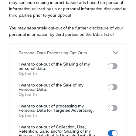
may continue seeing interest-based ads based on personal
information utilized by us or personal information disclosed to
third parties prior to your opt-out.
You may separately opt-out of the further disclosure of your
personal information by third parties on the IAB’s list of
© 2026 | Ediservice s.r.l. 95126 Catania – Via Principe
downstream participants.
Nicola, 22 – P.IVA: 01153210875 – Cciaa Catania n.
Personal Data Processing Opt Outs
This information may also be disclosed by us to third parties
01153210875 – Quotidiano di Sicilia usufruisce dei
on the IAB’s List of Downstream Participants that may further
contributi di cui al D.lgs n. 70/2017
I want to opt-out of the Sharing of my
disclose it to other third parties.
personal data.
Opted In
I want to opt-out of the Sale of my
Personal Data.
Chi Siamo
Opted In
Fondazione Etica e Valori Marilù Tregua
Fondatore Carlo Alberto Tregua
Lavora con noi
I want to opt-out of processing my
Personal Data for Targeted Advertising.
Gerenza
Opted In
I want to opt-out of Collection, Use,
Retention, Sale, and/or Sharing of my
Personal Data that Is Unrelated with the