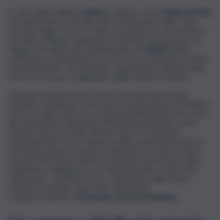
In vista della stagione
estiva,
in queste ore la
Polizia di Stato
ha intensificato i controlli contro il fenomeno della “mala
movida” lungo la fascia costiera di Modica e nel comune di
Pozzallo a Ragusa, seguendo le direttive del Questore di
Ragusa. Gli agenti del Commissariato di
Modica
hanno
verificato la regolarità di 15 esercizi tra ristoranti e locali di
intrattenimento, con l’obiettivo di garantire il rispetto delle
norme e il sereno svolgimento delle attività ricreative.
Durante le ispezioni sono state accertate due serate
danzanti organizzate senza la necessaria licenza di Pubblica
Sicurezza: gli eventi sono stati immediatamente interrotti e
gli organizzatori denunciati all’Autorità giudiziaria. In altri
cinque locali sono state rilevate diverse irregolarità
amministrative, tra cui l’assenza delle autorizzazioni per la
somministrazione di alcolici, la diffusione di musica senza i
previsti titoli autorizzativi e la mancata esposizione della
segnaletica obbligatoria. Le violazioni hanno comportato
sanzioni per centinaia di euro. Nell’ambito della stessa
attività di controllo sono state identificate
complessivamente
70 persone, di cui 15 straniere.