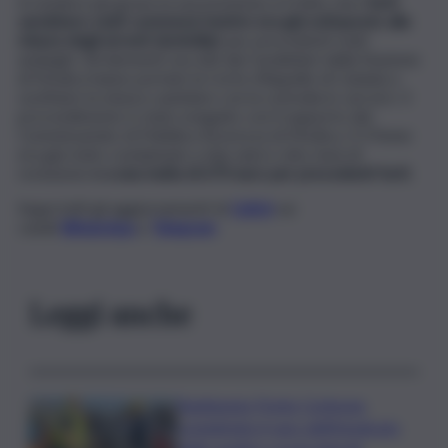
A rendere più grave la sua posizione è il fatto che
i furti
sarebbero stati commessi mentre era già sottoposto alla
misura degli arresti domiciliar
i per precedenti reati
analoghi. Gli elementi raccolti dai Carabinieri della Stazione
di Modica hanno portato la Corte d’Appello di Catania a
sostituire la misura cautelare con la custodia in carcere. Il
provvedimento è stato eseguito con il supporto del
Commissariato di Pubblica Sicurezza di Modica. Il 27enne
era già stato condannato a due anni e otto mesi di
reclusione
e a una multa di 670 euro per precedenti furti.
Segui tutti gli aggiornamenti di
QdS.it
sui
canali
WhatsApp
e
Telegram
Leggi anche
Raddoppio Ponte Corleone,
completato il varo dell’impalcato