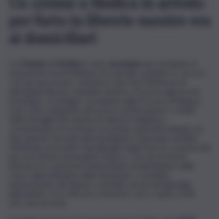
Un 27enne a Modica in arresto
per furto in librerie mentre era
ai domiciliari
Un
27enne
di
Modica
è stato
arrestato
dai Carabinieri in
esecuzione di un’ordinanza di custodia cautelare in carcere
con l’accusa di aver commesso due furti all’interno di
altrettante librerie cittadine mentre si trovava agli arresti
domiciliari. Le indagini, coordinate dalla Procura di Ragusa,
sono state sviluppate attraverso testimonianze e analisi
delle immagini dei sistemi di videosorveglianza,
consentendo di ricostruire un modus operandi analogo nei
due episodi. Secondo gli investigatori, il giovane avrebbe
effettuato preventivi sopralluoghi negli esercizi commerciali
per poi tornare alcuni giorni dopo e, con vari pretesti,
distrarre le commesse inducendole ad allontanarsi dalla
cassa. Approfittando della situazione, si sarebbe
impossessato del denaro custodito nei portafogli delle
dipendenti: circa 100 euro nel primo caso e quasi 1.000
euro nel secondo.