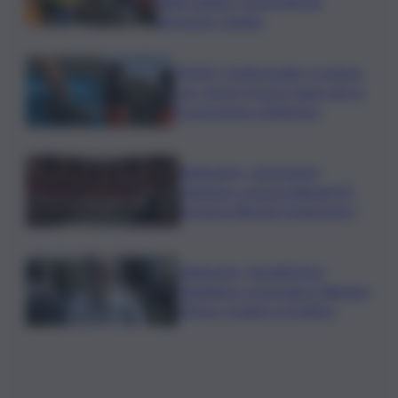
delle quattro corsie laterali
direzione Catania
VIDEO | Antincendio, in azione
con i droni: il nuovo piano per la
prevenzione a Belpasso
Delmastro, opposizioni
chiedono censura Bignami.”E
Fontana difenda Parlamento”
Delmastro, Bonelli (Avs):
chiediamo sospendere Bignami,
offese e bugie su Scalfaro