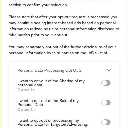
section to confirm your selection.
Iscriviti Ora
Please note that after your opt-out request is processed you
may continue seeing interest-based ads based on personal
information utilized by us or personal information disclosed to
third parties prior to your opt-out.
You may separately opt-out of the further disclosure of your
personal information by third parties on the IAB’s list of
© 2026 | Ediservice s.r.l. 95126 Catania – Via Principe
downstream participants.
Nicola, 22 – P.IVA: 01153210875 – Cciaa Catania n.
Personal Data Processing Opt Outs
This information may also be disclosed by us to third parties
01153210875 – Quotidiano di Sicilia usufruisce dei
on the IAB’s List of Downstream Participants that may further
contributi di cui al D.lgs n. 70/2017
I want to opt-out of the Sharing of my
disclose it to other third parties.
personal data.
Opted In
I want to opt-out of the Sale of my
Personal Data.
Chi Siamo
Opted In
Fondazione Etica e Valori Marilù Tregua
Fondatore Carlo Alberto Tregua
Lavora con noi
I want to opt-out of processing my
Personal Data for Targeted Advertising.
Gerenza