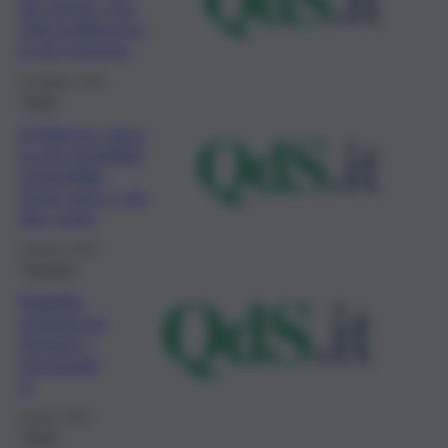
dei servizi: una
città siciliana tra
le più virtuose
10 Ottobre 2022
Brevi
A Palermo vince
la micromobilità
sostenibile:
meno auto e più
due ruote
25 Marzo 2022
Siracusa
Mobilità,
ad Augusta
arrivano i
monopatti
ni
9 Marzo 2022
Brevi