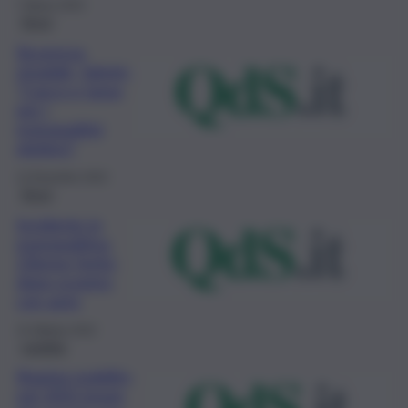
7 Marzo 2023
Brevi
Sicurezza
stradale, Salvini:
“Casco e targa
per i
monopattini
elettrici”
12 Dicembre 2022
Brevi
Incidente in
monopattino:
23enne ferito
dopo scontro
con auto
15 Ottobre 2022
mobilità
Sharing mobility,
nel 2021 boom