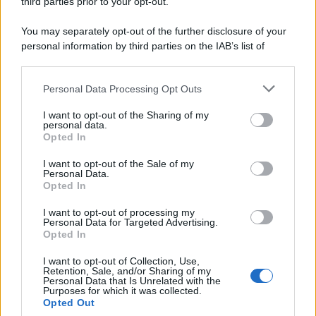
third parties prior to your opt-out.
You may separately opt-out of the further disclosure of your
personal information by third parties on the IAB’s list of
© 2026 | Ediservice s.r.l. 95126 Catania – Via Principe
downstream participants.
Nicola, 22 – P.IVA: 01153210875 – Cciaa Catania n.
Personal Data Processing Opt Outs
This information may also be disclosed by us to third parties
01153210875 – Quotidiano di Sicilia usufruisce dei
on the IAB’s List of Downstream Participants that may further
contributi di cui al D.lgs n. 70/2017
I want to opt-out of the Sharing of my
disclose it to other third parties.
personal data.
Opted In
I want to opt-out of the Sale of my
Personal Data.
Chi Siamo
Opted In
Fondazione Etica e Valori Marilù Tregua
Fondatore Carlo Alberto Tregua
Lavora con noi
I want to opt-out of processing my
Personal Data for Targeted Advertising.
Gerenza
Opted In
I want to opt-out of Collection, Use,
Retention, Sale, and/or Sharing of my
Personal Data that Is Unrelated with the
Purposes for which it was collected.
Opted Out
Scarica l’app