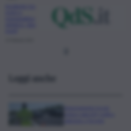
Incidente tra
moto e
monopattino
elettrico, due
morti
14 Febbraio 2022
1
Leggi anche
Tamponamento tra più
vetture sulla A29, traffico
rallentato a Torretta