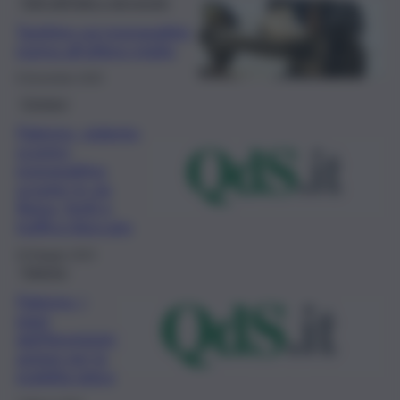
Fatti dall’Italia e dal mondo
Targhino sui monopattini,
norma all’ultimo miglio
8 Novembre 2025
Cronaca
Palermo, violento
scontro
monopattino
scooter in via
Roma, feriti e
traffico bloccato
29 Maggio 2023
Palermo
Palermo, i
piani
dell’Amministr
azione per la
mobilità dolce