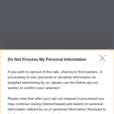
Do Not Process My Personal Information
Iscriviti alla nostra Newsletter
If you wish to opt-out of the sale, sharing to third parties, or
Iscriviti alla nostra newsletter per non perdere le ultime
processing of your personal or sensitive information for
novità
targeted advertising by us, please use the below opt-out
section to confirm your selection.
Iscriviti Ora
Please note that after your opt-out request is processed you
may continue seeing interest-based ads based on personal
information utilized by us or personal information disclosed to