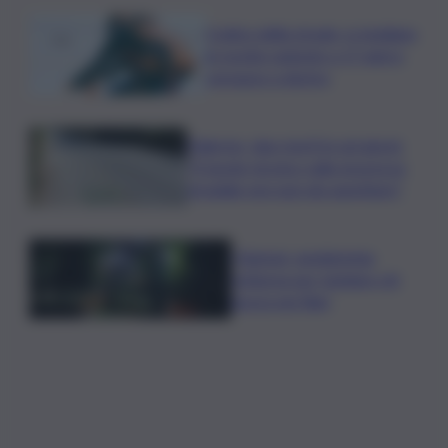
Codice della strada, si studiano
le novità: patente a 17 anni e
sorpasso a destra
Palermo, due morti in sei giorni:
“Il tavolo tecnico sulla sicurezza
stradale non può più aspettare”
I Barisei: vendemmia
notturna per tutelare chi
lavora nei filari