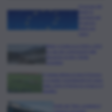
Oroscopo del
lunedì, le
previsioni del
10 agosto
segno per
segno
Rifiuti, in Sicilia tra il 2024 e 2025
un calo dei conferimenti nelle
discariche di oltre 50mila
tonnellate
Il Catania elimina ai rigori il Vicenza
e si regala i trentaduesimi di Coppa
Italia contro il Parma: la cronaca e il
tabellino
Truffa del “finto carabiniere”,
catanese arrestato