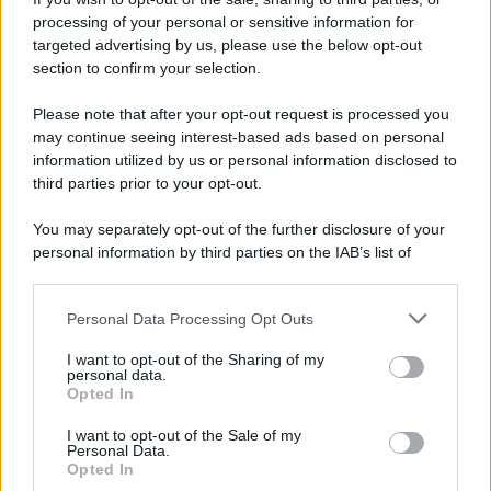
Iscriviti alla nostra newsletter per non perdere le ultime
processing of your personal or sensitive information for
novità
targeted advertising by us, please use the below opt-out
section to confirm your selection.
Iscriviti Ora
Please note that after your opt-out request is processed you
may continue seeing interest-based ads based on personal
information utilized by us or personal information disclosed to
third parties prior to your opt-out.
You may separately opt-out of the further disclosure of your
personal information by third parties on the IAB’s list of
© 2026 | Ediservice s.r.l. 95126 Catania – Via Principe
downstream participants.
Nicola, 22 – P.IVA: 01153210875 – Cciaa Catania n.
Personal Data Processing Opt Outs
This information may also be disclosed by us to third parties
01153210875 – Quotidiano di Sicilia usufruisce dei
on the IAB’s List of Downstream Participants that may further
contributi di cui al D.lgs n. 70/2017
I want to opt-out of the Sharing of my
disclose it to other third parties.
personal data.
Opted In
I want to opt-out of the Sale of my
Personal Data.
Chi Siamo
Opted In
Fondazione Etica e Valori Marilù Tregua