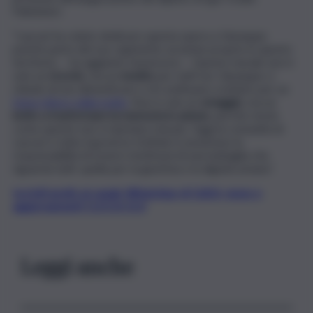
Palminteri.
“Lascari ha voluto dedicare questa opera a Giuseppe
poiché parte del suo rapimento avvenne proprio in questo
territorio. – ha aggiunto l’assessore – Questo murale non è
solo un
ricordo
, ma un
monito
per tutti noi. Giuseppe ci
chiede di non dimenticare e di continuare a lottare per un
futuro libero dalla mafia
. Non è solo un
omaggio
, ma un
invito a trasformare la memoria in azione
, perché storie
come queste non si ripetano mai più. Oggi la comunità di
Lascari e tutto il governo Schifani si assumono la
responsabilità di essere testimoni di una battaglia che
riguarda tutti: quella per la giustizia e la dignità umana”.
Iscriviti gratis al canale WhatsApp di QdS.it, news e
aggiornamenti CLICCA QUI
Leggi anche