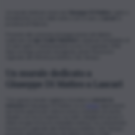
Un murale dedicato al piccolo
Giuseppe Di Matteo
, rapito e
brutalmente ucciso dalla mafia a soli 12 anni, a
Lascari
, in
provincia di Palermo.
Presente alla cerimonia di inaugurazione del dipinto,
realizzato da
Igor Scalisi Palminteri
e dedicato al bambino di
12 anni rapito e barbaramente ucciso l’11 gennaio 1996
dopo un lungo periodo di prigionia, anche l’assessore
regionale alle Attività produttive, Edy Tamayo.
Un murale dedicato a
Giuseppe Di Matteo a Lascari
“Con questo murale vogliamo ricordare e
onorare la
memoria
di Giuseppe Di Matteo, la cui
storia
rappresenta
una ferita aperta per tutta la nostra comunità, ma anche
ribadire con forza, insieme con tutti i cittadini di Lascari, il
rifiuto di ogni forma di criminalità mafiosa”, ha commentato
l’assessore regionale alle Attività produttive, Edy Tamayo,
presente all’inaugurazione del dipinto di Igor Scalisi