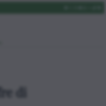
eo
re di