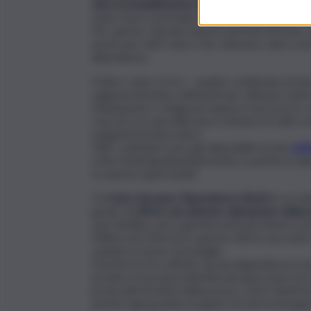
vita è probabilmente il più bel regalo da fare a
l’anno nuovo potrebbe iniziare all’insegna di 
Per questo, durante questo periodo di feste, 
anche per tutti coloro che volessero dare avvio
dipendenza.
D’altro canto, le tre – quattro settimane di te
ragionevolmente sufficienti per ultimare tutte l
(Valutazione e Diagnosi) oppure trascorrere, 
casa di cura specializzata e dotata fra l’altro
magneticatranscranica.
Tutti i calendari sono già disponibili sul sito
ist
sotto l’hashtag #anatalesmetto è partita in qu
su questa opportunità.
L’Isti
tuto Europeo Dipendenze (IEuD)
è un Ist
grado di
offrire una attenta valutazione della 
suoi familiari verso gli interventi più idonei 
Milano nel 2016 ha in questa città la sua sede 
usando le nuove tecnologie.
Priorità di chi è affetto da una dipendenza è 
privata e la propria identità durante il perco
protocolli di tutela della privacy. IEuD sintetiz
poiché ogni grande progetto di vita ha bisogno