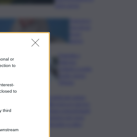
voli in arrivo
Francesco
Guccini un
bravo
autore
Tragedia a
sonal or
Palermo:
ection to
schianto a notte
fonda, morto
19enne
nterest-
closed to
La parità nel campo
della ricerca è ancora
lontana ostacoli legati
 third
al genere per nove
scienziate su dieci
Downstream