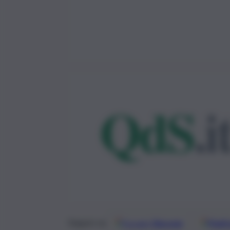
Google
Discover
Fonti 
Seguici su