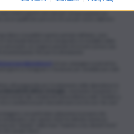
 se stessi
; familiari ed amici apprezzeranno questa scelta e
un cambiamento importante e positivo.
Ieud resterà aperto non solo per i propri pazienti ma
 ad un qualificato percorso di cura per uscire dalla loro
mpo libero ricavabili in questo periodo dell’anno, sono
e fasi iniziali del percorso terapeutico in modalità online
se necessario, un congruo periodo di ricovero presso una
 di strumentazione Tms per la stimolazione
itutoeuropeodipendenze.it
ed una campagna social ad hoc
esti giorni su Instagram e Facebook per sensibilizzare tutti
ituto all’avanguardia per il trattamento delle dipendenze in
problematicità dell’uso di droghe
, orientando il paziente e i
e proporzionati alla complessità del problema reale. Fondato a
ma si caratterizza per innovativi percorsi di cura “da casa”
proteggere con particolare attenzione la propria vita
rso terapeutico, per questo IEuD ha attivato numerosi
za la sua “mission” nella frase “Insieme a noi, diventi forte”
 che i propri sforzi