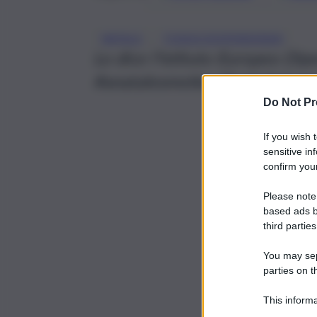
, 
NATALE
TOSSICODIPENDENZA
Lo dice l’Istituto Europeo Dip
#anatalesmetto: “Il più bel reg
Do Not Pr
If you wish 
sensitive in
confirm your
Please note
based ads b
third parties
You may sepa
parties on t
This informa
Participants