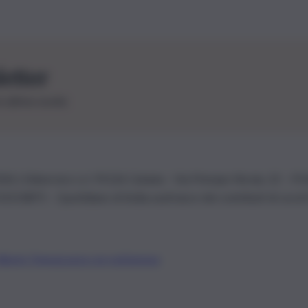
letter
le ultime novità
26 | Ediservice s.r.l. 95126 Catania – Via Principe Nicola, 22 – P
3210875 – Quotidiano di Sicilia usufruisce dei contributi di cui al
Alberto Tregua
Lavora con noi
Gerenza