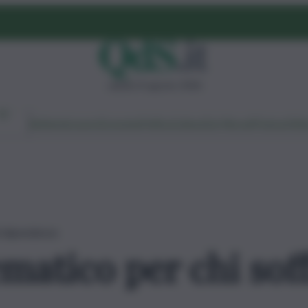
sabato 8 agosto 2026
Ambiente
Lavoro
Economia
Politica
Cultura
Dai Mercati
Podcast
Vid
i dipendenze
matico per chi soff