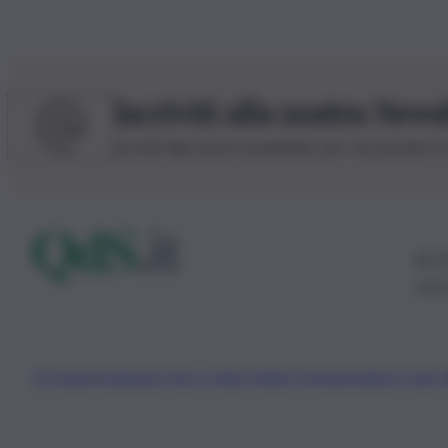
Iscriviti alla nostra News
Iscriviti alla nostra newsletter per non perdere 
© 20
0115
Chi Siamo
Fondazione Etica e Valori Marilù Tregua
Fondatore Carlo 