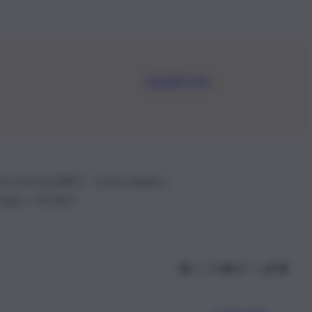
Iscriviti Ora
.IVA: 01153210875 – Cciaa Catania n.
 D.lgs n. 70/2017