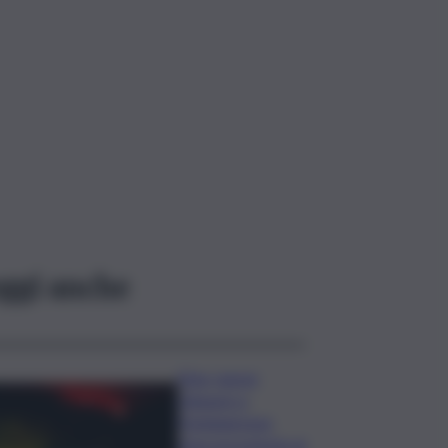
ggi anche
Etna, nuove
chiusure a
Fontanarossa;
stop provvisorio ai