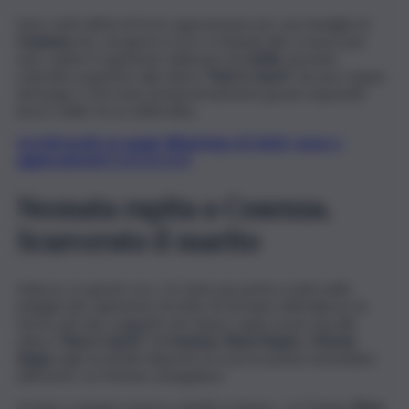
Sono stati attimi di forte apprensione per una famiglia di
Cosenza
che, nei giorni scorsi, è balzata alla cronaca per
aver subito il rapimento della piccola
Sofia
, neonata
sottratta ai genitori alla clinica
“Sacro Cuore”
da una coppia
del luogo e ritrovata tempestivamente grazie al grande
lavoro delle forze dell’ordine.
Iscriviti gratis al canale WhatsApp di QdS.it, news e
aggiornamenti CLICCA QUI
Neonata rapita a Cosenza.
Scarcerato il marito
Adesso, in queste ore, c’è stata una prima svolta nelle
indagini del rapimento di Sofia. Al termine dell’udienza di
fermo dei due soggetti che hanno rapito la piccola alla
clinica
“Sacro Cuore”
di
Cosenza
,
Rosa Vespa
e
Moses
Aqua,
il gip ha infatti disposto la scarcerazione immediata
dell’uomo, un 41enne senegalese.
In base a quanto emerso, infatti, la donna – la 51enne
Rosa