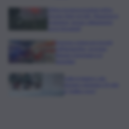
L’Etna e la nuova eruzione estiva.
Corsaro (Ingv) al QdS: “Situazione in
evoluzione, nessun collegamento
con lo Stromboli”
Sorpreso a innescare incendi
nell’Agrigentino, arrestato
86enne: il piromane è ai
domiciliari
Caldo in leggero calo:
domani e domenica 19 città
in “bollino rosso”