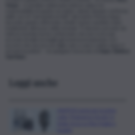
Vespa
– si sarebbe addossata tutta la colpa e la
responsabilità di quanto accaduto, dando dunque conferma
delle voci di “estraneità ai fatti” del marito Moses Aqua.
Secondo quanto affermato, infatti, l’uomo sarebbe stato
totalmente all’oscuro della vicenda: “È davvero provato da
tutta la vicenda ma ha confermato che non si era mai
accordo di nulla: la moglie gli mostrava il pancione. Si è
accorto che non era suo figlio solo a casa e subito dopo è
arrivata la polizia” – ha spiegato l’avvocato di
Aqua
,
Gianluca
Garritano.
Leggi anche
ASSIPOD porta per la prima
volta “Podcast in Circolo” in
Sicilia: focus su Pino Puglisi e
legalità