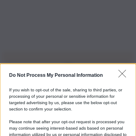
Do Not Process My Personal Information
Iscriviti alla nostra Newsletter
If you wish to opt-out of the sale, sharing to third parties, or
Iscriviti alla nostra newsletter per non perdere le ultime
processing of your personal or sensitive information for
novità
targeted advertising by us, please use the below opt-out
section to confirm your selection.
Iscriviti Ora
Please note that after your opt-out request is processed you
may continue seeing interest-based ads based on personal
information utilized by us or personal information disclosed to