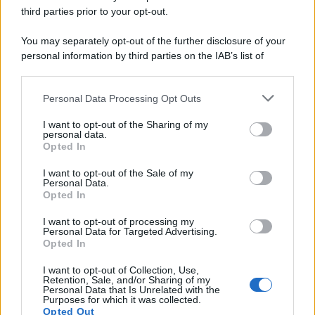
third parties prior to your opt-out.
You may separately opt-out of the further disclosure of your
personal information by third parties on the IAB’s list of
© 2026 | Ediservice s.r.l. 95126 Catania – Via Principe
downstream participants.
Nicola, 22 – P.IVA: 01153210875 – Cciaa Catania n.
Personal Data Processing Opt Outs
This information may also be disclosed by us to third parties
01153210875 – Quotidiano di Sicilia usufruisce dei
on the IAB’s List of Downstream Participants that may further
contributi di cui al D.lgs n. 70/2017
I want to opt-out of the Sharing of my
disclose it to other third parties.
personal data.
Opted In
I want to opt-out of the Sale of my
Personal Data.
Chi Siamo
Opted In
Fondazione Etica e Valori Marilù Tregua
Fondatore Carlo Alberto Tregua
Lavora con noi
I want to opt-out of processing my
Personal Data for Targeted Advertising.
Gerenza
Opted In
I want to opt-out of Collection, Use,
Retention, Sale, and/or Sharing of my
Personal Data that Is Unrelated with the
Purposes for which it was collected.
Opted Out