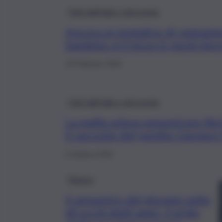
Fatti dall’Italia e dal mondo
Ancora un tentativo di rapiname
bambino: è il terzo in pochi giorn
19 Febbraio 2026
Fatti dall’Italia e dal mondo
La mafia voleva sequestrare Ber
il racconto del pentito Gaspare
6 Ottobre 2025
Ragusa
Il sequestro del giovane sotto
gli occhi degli amici, il grido