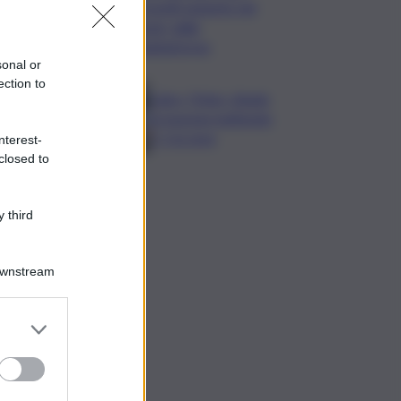
Cosetti argento nel
‘volo’ dalla
piattaforma
sonal or
ection to
Calco, l’Inter chiude
la tournee battendo
2-1 la Juve
nterest-
closed to
 third
Downstream