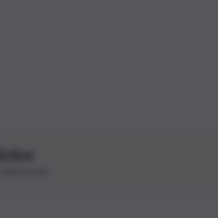
letter
le ultime novità