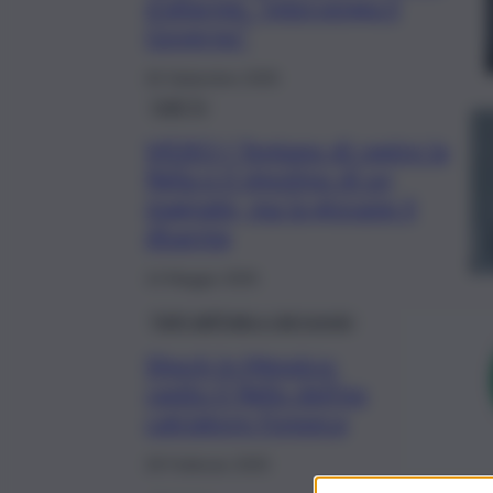
d’allarme: “Intervenga il
Governo”
26 Settembre 2025
QdS Tv
VIDEO | Tentano di rapire la
figlia e il nipotino di un
magnate, ma la giovane li
disarma
14 Maggio 2025
Fatti dall’Italia e dal mondo
Shock in Messico:
rapito il figlio dell’ex
calciatore Fonseca
28 Febbraio 2025