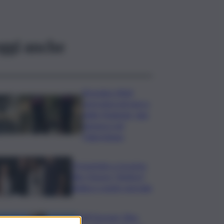
ggi anche
Bruciano rifiuti
pericolosi nel parco
delle Madonie, due
denunce nel
Palermitano
Presentato a Locarno
film Totorici “Ketticé”,
Bellucci ospite speciale
Tuffi Europei, Elisa