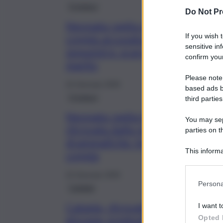
Cronaca
Do Not Pr
Neonata rapita a Cosenza, la
If you wish 
coppia accusata di
sensitive in
sequestro: scarcerato il
confirm your
marito
Please note
24 Gennaio 2025
based ads b
Cronaca
third parties
Neonata rapita in una clinica
You may sepa
ritrovata dalla polizia, ore
parties on t
drammatiche: fermata una
This informa
coppia
Participants
22 Gennaio 2025
Persona
Catania
Catania, ritrovato il
I want t
giovane pregiudicato
Opted 