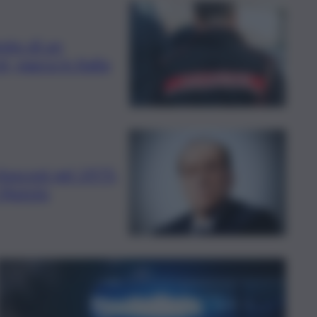
nto di un
i, paura in Italia
lusconi nel 1975,
 Mutolo