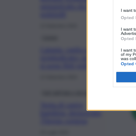
sequestrato da finti
I want t
poliziotti
Opted 
13 Settembre 2024
I want 
Advertis
Catania
Opted 
Catania, rapito un giovane
I want t
of my P
pregiudicato: sequestratori
was col
si sono finti poliziotti
Opted 
12 Settembre 2024
Fatti dall’Italia e dal mondo
Tenta di rapire
bambina, denunciata
70enne romena
23 Luglio 2023