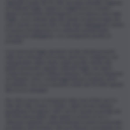
regionale scende del 10-15%. Secondo un’analisi congiunta
di Coldiretti Puglia, Unaprol e PugliaOLive lo scenario
appare fortemente disomogeneo tra le diverse aree della
Puglia, con le aziende agricole dotate di sistemi irrigui che
sono riuscite a preservare i frutti dopo l’allegagione, mentre
in assenza di irrigazione si è verificata un’importante
cascola post allegagione, con conseguente perdita di
prodotto.
In provincia di Foggia, gli uliveti ad alta densità presenti
nelle aree di Borgo Incoronata, Apricena, Cerignola e nel
subappennino dauno hanno subito perdite dovute alle
gelate primaverili, segnala Coldiretti Puglia, che hanno
compromesso parte della produzione. Diversa la situazione
sul Gargano, dove i monitoraggi indicano modesti cali di
produzione, ma con un aumento medio del 50-60% rispetto
alla scorsa campagna.
Più critica, invece, la situazione nella zona di Bari sud, tra
Palo del Colle, Grumo e Toritto, colpita da una violenta
grandinata il 30 agosto 2025 che ha causato la perdita del
40-45% del prodotto sulle piante in un’area di circa 7
chilometri quadrati, compromettendo in parte il potenziale
produttivo del territorio. Nel nord Barese si prospetta una