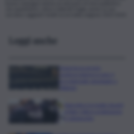
buona campagna olearia sia dal punto di vista qualitativo
che quantitativo, stima Coldiretti Puglia, anche se non
verranno raggiunti i livelli record della stagione 2023/2024.
Leggi anche
Donna ha un arresto
cardiocircolatorio in auto: il
provvidenziale salvataggio a
Villabate
Aggredisce la moglie davanti
al figlio: follia in un’abitazione
a Caltanissetta