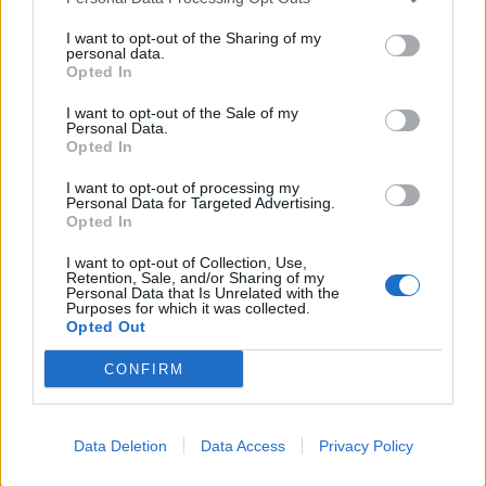
This information may also be disclosed by us to third parties
01153210875 – Quotidiano di Sicilia usufruisce dei
on the IAB’s List of Downstream Participants that may further
contributi di cui al D.lgs n. 70/2017
I want to opt-out of the Sharing of my
disclose it to other third parties.
personal data.
Opted In
I want to opt-out of the Sale of my
Personal Data.
Chi Siamo
Opted In
Fondazione Etica e Valori Marilù Tregua
Fondatore Carlo Alberto Tregua
Lavora con noi
I want to opt-out of processing my
Personal Data for Targeted Advertising.
Gerenza
Opted In
I want to opt-out of Collection, Use,
Retention, Sale, and/or Sharing of my
Personal Data that Is Unrelated with the
Purposes for which it was collected.
Opted Out
Scarica l’app
CONFIRM
Privacy Policy
Preferenze Privacy
Data Deletion
Data Access
Privacy Policy