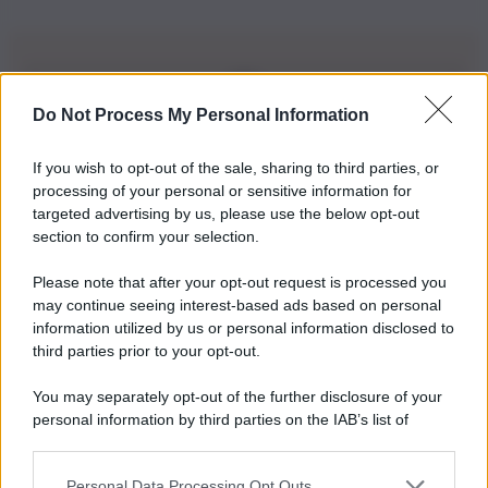
Do Not Process My Personal Information
Iscriviti alla nostra Newsletter
If you wish to opt-out of the sale, sharing to third parties, or
Iscriviti alla nostra newsletter per non perdere le ultime
processing of your personal or sensitive information for
novità
targeted advertising by us, please use the below opt-out
section to confirm your selection.
Iscriviti Ora
Please note that after your opt-out request is processed you
may continue seeing interest-based ads based on personal
information utilized by us or personal information disclosed to
third parties prior to your opt-out.
You may separately opt-out of the further disclosure of your
personal information by third parties on the IAB’s list of
© 2026 | Ediservice s.r.l. 95126 Catania – Via Principe
downstream participants.
Nicola, 22 – P.IVA: 01153210875 – Cciaa Catania n.
Personal Data Processing Opt Outs