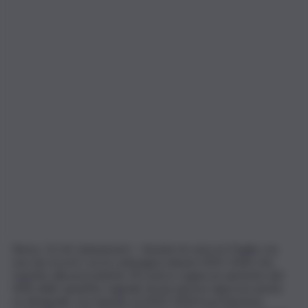
Roma, 13 ott. (askanews) – Annata di carica in Puglia, ma
non da record, con la campagna olearia 2025-2026 che
rispetto alla precedente ‘di scarica’ segna un aumento del
40% delle quantità, segnale di una ripresa vigorosa anche
se diseguale, ma rispetto al 2023-2024 la produzione