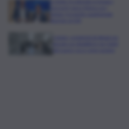
La Sicilia Occidentale protegge i
suoi porti: nasce l’intesa con i
biologi. Il progetto quadriennale
illustrato al QdS
Catania, completati gli alloggi per
giovani con disabilità in via Caduti
del Lavoro: ecco come saranno