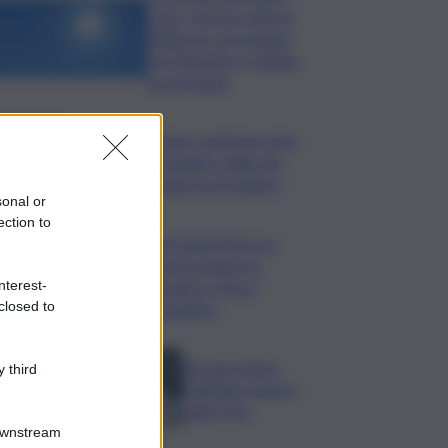
rosso, ancora caldo in
Sicilia ma con pioggia
tra Messina e Catania:
le previsioni
Migranti, Governo conferma stop
Schengen con Spagna: Italia non
accetta imposizioni su frontiere
sonal or
ection to
Sogin: bene Arera su
acconti sospesi su
nterest-
Deposito e Parco
closed to
Tecnologico
Europei nuoto,
 third
Paltrinieri quarto
nella 3 km
Downstream