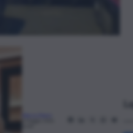
Le
Elian Lo Pipero
9 Maggio 2026,
23:49