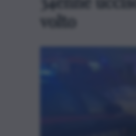
34enne uccis
volto