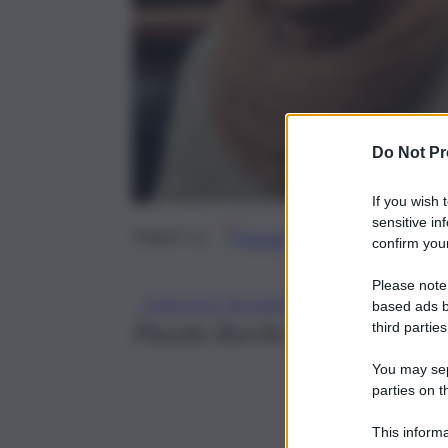
Do Not Pr
If you wish 
sensitive in
Google
Discover
Fonti 
Seguici su
confirm your
Please note
, 
OMICIDIO PALERMO
PALERMO
based ads b
Placido Barrile è la vittima de
third parties
You may sepa
parties on t
This informa