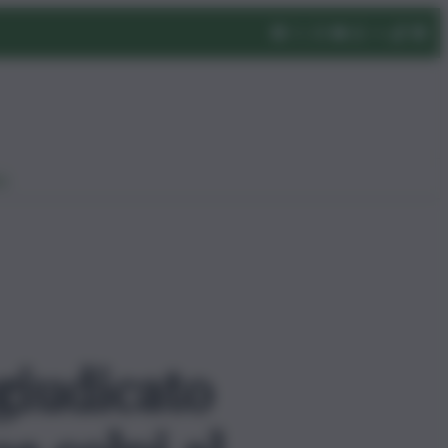
eo
giudicato