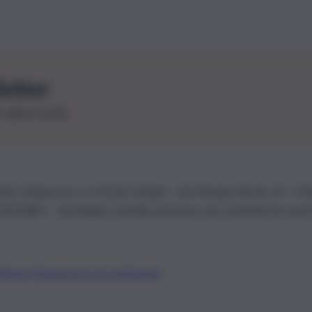
letter
le ultime novità
26 | Ediservice s.r.l. 95126 Catania – Via Principe Nicola, 22 – P
3210875 – Quotidiano di Sicilia usufruisce dei contributi di cui al
Alberto Tregua
Lavora con noi
Gerenza