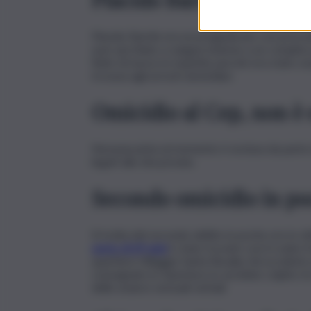
Placido Barrile era un pregiudicato con prece
aver picchiato a sangue insieme a un complice 
finito di nuovo in manette perché era stato s
trovava agli arresti domiciliari.
Omicidio al Cep, non è 
Nessuna pista al momento è esclusa da parte de
legati alla vita privata.
Secondo omicidio in po
Si tratta del secondo delitto in poche ore in cit
uomo di 69 anni
è stato trovato con il cranio f
quartiere Villaggio Santa Rosalia. Ad ucciderlo
consegnato in Questura: lo avrebbe colpito tre
delle avance sessuali verbali.