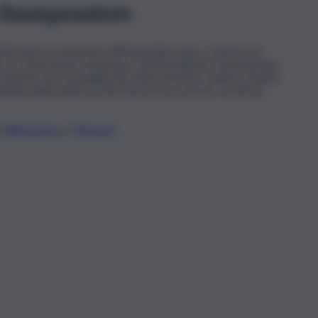
a Buonpensiero
nfermiere in pensione dell’ospedale Civico. L’uomo e la
ti, si conoscevano da tempo. Gli investigatori ascolteranno
el 69enne che la famiglia del minorenne per chiarire l’esatto
llulari della vittima e del minorenne e anche i vestiti di
li
WhatsApp
e
Telegram