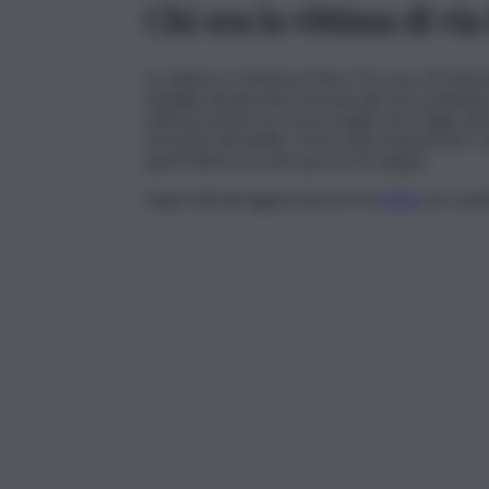
Chi era la vittima di vi
La vittima si chiamava Piero De Luca, 69 anni i
famiglia del giovane avevano gli orti confinan
nelle prossime ore sia la moglie che il figlio d
movente del delitto. Sono stati sequestrati i ce
quest’ultimo trovati sporchi di sangue.
Segui tutti gli aggiornamenti di
QdS.it
sui cana