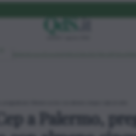
venerdì 7 agosto 2026
Ambiente
Lavoro
Economia
Politica
Cultura
Dai Mercati
Podcast
Vid
, pregiudicato 34enne ucciso con almeno cinque colpi al volto
 Cep a Palermo, pre