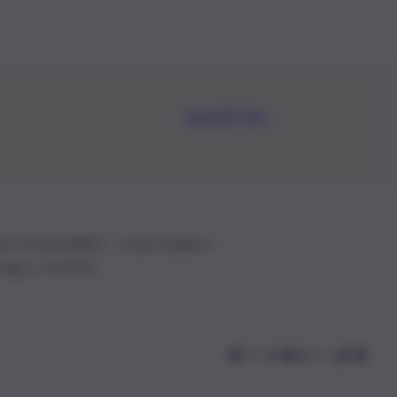
Iscriviti Ora
.IVA: 01153210875 – Cciaa Catania n.
 D.lgs n. 70/2017