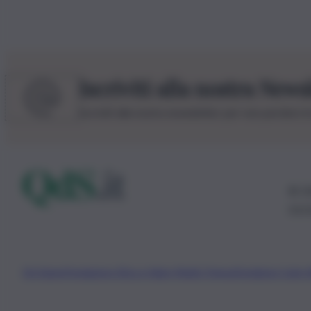
Iscriviti alla nostra News
Iscriviti alla nostra newsletter per non perdere 
© 20
0115
Chi Siamo
Fondazione Etica e Valori Marilù Tregua
Fondatore Carlo 