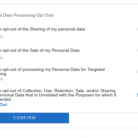
 that may further disclose it to other third parties.
l Data Processing Opt Outs
o opt-out of the Sharing of my personal data.
In
o opt-out of the Sale of my Personal Data.
In
to opt-out of processing my Personal Data for Targeted
ing.
to e testa. Così è stato ucciso a Palermo
Placido Barrile di
In
tiere Cep
a pochi passi dal murale dedicato a Totò Schillaci.
t posteggiata con diverse ferite da colpi di arma da fuoco.
o opt-out of Collection, Use, Retention, Sale, and/or Sharing
ersonal Data that Is Unrelated with the Purposes for which it
e 19. Sul posto sono arrivati i sanitari del 118 che non hanno
lected.
i carabinieri che hanno transennato la zona con il personale
Out
te le persone che si sono radunate sul
luogo dell’omicidio
. I
di videosorveglianza della zona che potrebbero aver ripreso
CONFIRM
enti per rapina e droga