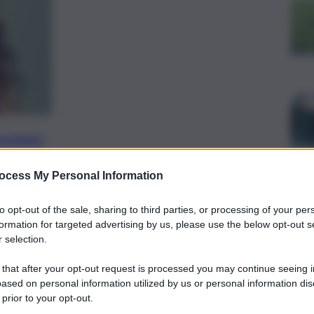
preferite
ocess My Personal Information
, 
, 
LO TAORMINA
PALERMO
PAOLO TAORMINA
allimenti”: le parole dei due religiosi
to opt-out of the sale, sharing to third parties, or processing of your per
formation for targeted advertising by us, please use the below opt-out s
nza mortale a Palermo.
 selection.
 that after your opt-out request is processed you may continue seeing i
ased on personal information utilized by us or personal information dis
 prior to your opt-out.