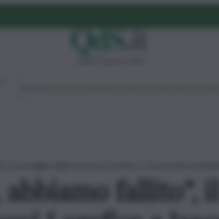
sabato 8 agosto 2026
Ambiente
Lavoro
Economia
Politica
Cultura
Dai Mercati
Podcast
Vid
to”, il messaggio degli arcivescovi Lorefice e Isacchi dopo l’omicid
, abbiamo fallito”, 