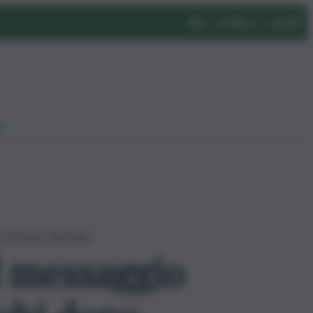
eo
io di Paolo Taormina
il messaggio