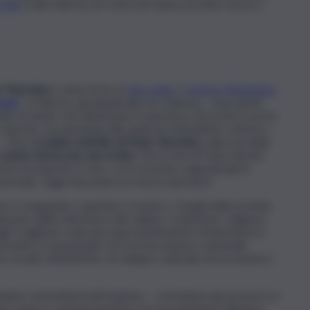
reale
e altri fatti da
far west
che hanno portato morte e
o Taormina
è stata forte: le
fiaccolate
, il
vertice Piantedosi-
osse
” a Palermo, gli appelli alla non violenza… Sono gesti
ndo al tunnel, che alimentano la speranza che prima o poi la
 risposte, ma domande alle quali non intendiamo sottrarci –
– Che il
crudele omicidio di Paolo Taormina
, sulla scia della
i
punto fermo per una svolta
. Che la vita di Paolo diventi
me di rinascita. È vero, ce lo eravamo augurati già lo
Monreale. Oggi rinnoviamo la stessa speranza”.
e a soqquadro i quartieri a rischio o i luoghi della movida,
ciare dalle istituzioni civili, militari, scolastiche, religiose,
ragili. Fragili per mancata equa destinazione di beni (lavoro,
rtunità occupazionali e di crescita umana e spirituale.
 sociali, urbanistiche, di sviluppo culturale ed economico”,
iamo ammetterli tutti insieme – concludono gli arcivescovi
i in spazi e contesti periferici. Se non partiamo dall’unico