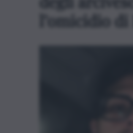
degli arcives
l’omicidio d