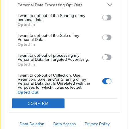
Personal Data Processing Opt Outs
This information may also be disclosed by us to third parties
01153210875 – Quotidiano di Sicilia usufruisce dei
on the IAB’s List of Downstream Participants that may further
contributi di cui al D.lgs n. 70/2017
I want to opt-out of the Sharing of my
disclose it to other third parties.
personal data.
Opted In
I want to opt-out of the Sale of my
Personal Data.
Chi Siamo
Opted In
Fondazione Etica e Valori Marilù Tregua
Fondatore Carlo Alberto Tregua
Lavora con noi
I want to opt-out of processing my
Personal Data for Targeted Advertising.
Gerenza
Opted In
I want to opt-out of Collection, Use,
Retention, Sale, and/or Sharing of my
Personal Data that Is Unrelated with the
Purposes for which it was collected.
Opted Out
Scarica l’app
CONFIRM
Privacy Policy
Preferenze Privacy
Data Deletion
Data Access
Privacy Policy