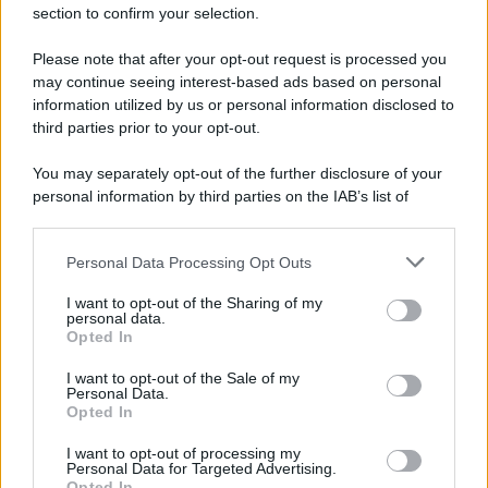
section to confirm your selection.
Iscriviti Ora
Please note that after your opt-out request is processed you
may continue seeing interest-based ads based on personal
information utilized by us or personal information disclosed to
third parties prior to your opt-out.
You may separately opt-out of the further disclosure of your
personal information by third parties on the IAB’s list of
© 2026 | Ediservice s.r.l. 95126 Catania – Via Principe
downstream participants.
Nicola, 22 – P.IVA: 01153210875 – Cciaa Catania n.
Personal Data Processing Opt Outs
This information may also be disclosed by us to third parties
01153210875 – Quotidiano di Sicilia usufruisce dei
on the IAB’s List of Downstream Participants that may further
contributi di cui al D.lgs n. 70/2017
I want to opt-out of the Sharing of my
disclose it to other third parties.
personal data.
Opted In
I want to opt-out of the Sale of my
Personal Data.
Chi Siamo
Opted In
Fondazione Etica e Valori Marilù Tregua
Fondatore Carlo Alberto Tregua
Lavora con noi
I want to opt-out of processing my
Personal Data for Targeted Advertising.
Gerenza
Opted In