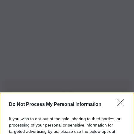
Do Not Process My Personal Information
Iscriviti alla nostra Newsletter
If you wish to opt-out of the sale, sharing to third parties, or
Iscriviti alla nostra newsletter per non perdere le ultime
processing of your personal or sensitive information for
novità
targeted advertising by us, please use the below opt-out