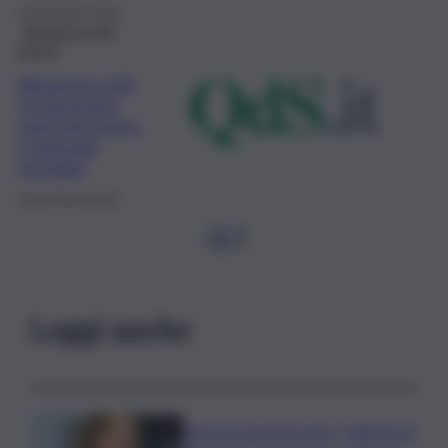
16 Dicembre 2023
Almanacco del
giorno
Almanacco del
15 dicembre:
santi del giorno
e giornate
mondiali
15 Dicembre 2023
1
2
…
Leggi anche
Verso le elezioni 2027, Palermo in