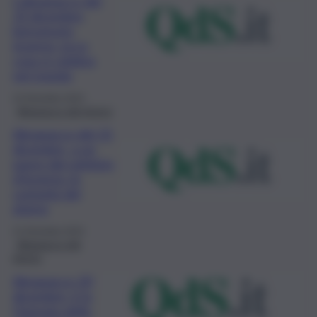
L’almanacco del
22 dicembre,
benvenuto
inverno: ecco
cosa si celebra
nel mondo
22 Dicembre 2023
Almanacco del giorno
Almanacco del 21
dicembre, a un
passo dal solstizio
d’inverno: le
curiosità del
giorno
21 Dicembre 2023
Almanacco del
giorno
Almanacco 20
dicembre: è la
Giornata della