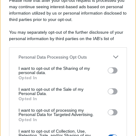
Please note that after your opt-out request is processed you
may continue seeing interest-based ads based on personal
information utilized by us or personal information disclosed to
third parties prior to your opt-out.
You may separately opt-out of the further disclosure of your
personal information by third parties on the IAB’s list of
© 2026 | Ediservice s.r.l. 95126 Catania – Via Principe
downstream participants.
Nicola, 22 – P.IVA: 01153210875 – Cciaa Catania n.
Personal Data Processing Opt Outs
This information may also be disclosed by us to third parties
01153210875 – Quotidiano di Sicilia usufruisce dei
on the IAB’s List of Downstream Participants that may further
contributi di cui al D.lgs n. 70/2017
I want to opt-out of the Sharing of my
disclose it to other third parties.
personal data.
Opted In
I want to opt-out of the Sale of my
Personal Data.
Chi Siamo
Opted In
Fondazione Etica e Valori Marilù Tregua
Fondatore Carlo Alberto Tregua
Lavora con noi
I want to opt-out of processing my
Personal Data for Targeted Advertising.
Gerenza
Opted In
I want to opt-out of Collection, Use,
Retention, Sale, and/or Sharing of my