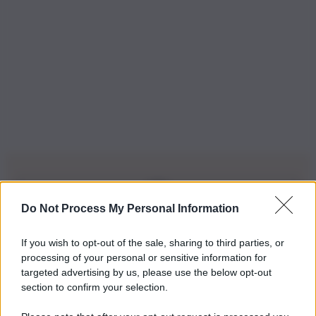
Do Not Process My Personal Information
Iscriviti alla nostra Newsletter
If you wish to opt-out of the sale, sharing to third parties, or
Iscriviti alla nostra newsletter per non perdere le ultime
processing of your personal or sensitive information for
novità
targeted advertising by us, please use the below opt-out
section to confirm your selection.
Iscriviti Ora