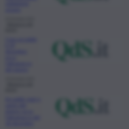
solidarietà
umana
20 Dicembre 2023
Almanacco del
giorno
Cosa accadde
il 19
dicembre:
ecco
l’almanacco
del giorno
19 Dicembre 2023
Almanacco del
giorno
Accadde oggi e
santo del
giorno: ecco
l’almanacco del
16 dicembre