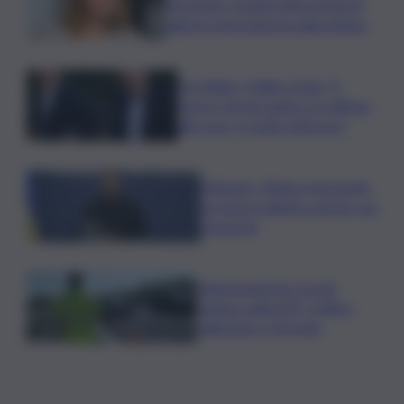
fermento: l’avanti tutta di Varchi
agita il centrodestra palermitano
Joe Biden, il figlio rivela: “Il
cancro di mio padre si è diffuso
alle ossa, è molto doloroso”
Zelensky: Stiamo lavorando
su nostra balistica anche con
Leonardo
Tamponamento tra più
vetture sulla A29, traffico
rallentato a Torretta