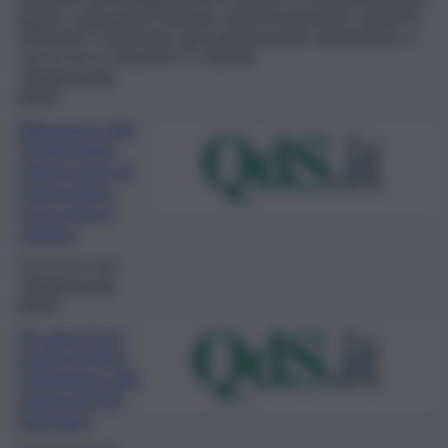
legate a ogni giorno dell’anno. Approfondimenti e spunti di
riflessione completano ogni appuntamento dell’almanacco
con un tocco educativo e culturale.
Almanacco del
giorno
Almanacco del
30 dicembre,
manca poco al
nuovo anno:
ecco cosa si
celebra
30 Dicembre 2023
Almanacco del
giorno
Un anno fa la
morte di Pelé:
l’almanacco del
giorno del 29
dicembre