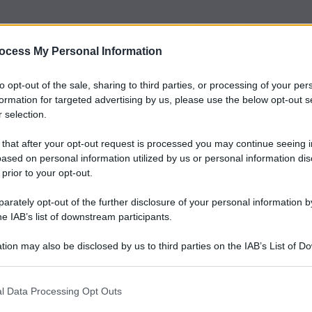
co come trascorreranno la giornata i 12 segni zodiacali
Bilancia, Scorpione, Sagittario, Capricorno, Acquario, Pesci)
ocess My Personal Information
voro e nella vita quotidiana.
to opt-out of the sale, sharing to third parties, or processing of your per
re 2022, da Ariete a Vergine
formation for targeted advertising by us, please use the below opt-out s
 selection.
visioni
 that after your opt-out request is processed you may continue seeing i
ased on personal information utilized by us or personal information dis
o
. L’oroscopo è scritto da uno degli astrologi del sito,
 prior to your opt-out.
 pianeti veloci, vale a dire: Sole, Luna, Venere, Mercurio e
rately opt-out of the further disclosure of your personal information by
he IAB’s list of downstream participants.
lemente, non sarebbe male trascorrerlo fuori città, anche
tion may also be disclosed by us to third parties on the IAB’s List of 
, astro della cultura, dei viaggi. Qualche intoppo comunque
 that may further disclose it to other third parties.
drata a Giove. In coppia il partner è appassionato,
ore e interesse.
l Data Processing Opt Outs