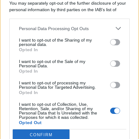
You may separately opt-out of the further disclosure of your
personal information by third parties on the IAB’s list of
© 2026 | Ediservice s.r.l. 95126 Catania – Via Principe
downstream participants.
Nicola, 22 – P.IVA: 01153210875 – Cciaa Catania n.
Personal Data Processing Opt Outs
This information may also be disclosed by us to third parties
01153210875 – Quotidiano di Sicilia usufruisce dei
on the IAB’s List of Downstream Participants that may further
contributi di cui al D.lgs n. 70/2017
I want to opt-out of the Sharing of my
disclose it to other third parties.
personal data.
Opted In
I want to opt-out of the Sale of my
Personal Data.
Chi Siamo
Opted In
Fondazione Etica e Valori Marilù Tregua
Fondatore Carlo Alberto Tregua
Lavora con noi
I want to opt-out of processing my
Personal Data for Targeted Advertising.
Gerenza
Opted In
I want to opt-out of Collection, Use,
Retention, Sale, and/or Sharing of my
Personal Data that Is Unrelated with the
Purposes for which it was collected.
Opted Out
Scarica l’app
CONFIRM