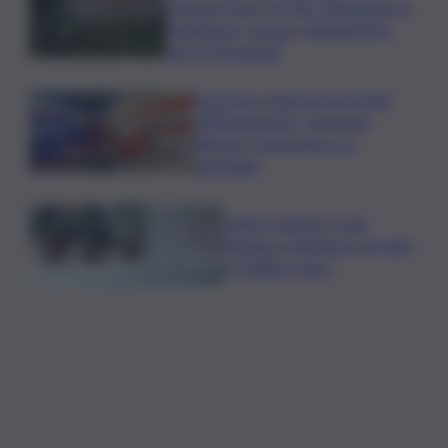
Corsaro (Ingv) al QdS: “Situazione in
evoluzione, nessun collegamento
con lo Stromboli”
Sorpreso a innescare incendi
nell’Agrigentino, arrestato
86enne: il piromane è ai
domiciliari
Caldo in leggero calo:
domani e domenica 19 città
in “bollino rosso”