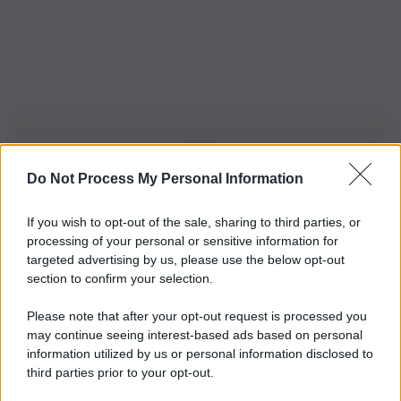
Do Not Process My Personal Information
Iscriviti alla nostra Newsletter
If you wish to opt-out of the sale, sharing to third parties, or
Iscriviti alla nostra newsletter per non perdere le ultime
processing of your personal or sensitive information for
novità
targeted advertising by us, please use the below opt-out
section to confirm your selection.
Iscriviti Ora
Please note that after your opt-out request is processed you
may continue seeing interest-based ads based on personal
information utilized by us or personal information disclosed to
third parties prior to your opt-out.