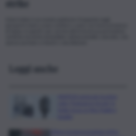
strike
Il bird strike è un evento piuttosto frequente negli
aeroporti vicini a zone costiere o aree con forte presenza
di fauna. In questi casi, i protocolli di sicurezza prevedono
verifiche tecniche immediate sull’aeromobile coinvolto, che
spesso portano a ritardi o cancellazioni.
Leggi anche
ASSIPOD porta per la prima
volta “Podcast in Circolo” in
Sicilia: focus su Pino Puglisi e
legalità
L’Etna e la nuova eruzione estiva.