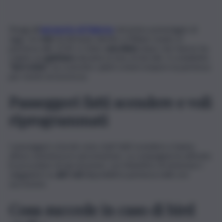
Disagi all’
aeroporto di Palermo
nel primo pomeriggio di
oggi. Un
volo
Ita Airways diretto a Milano Linate, in
partenza alle 12:45, è stato
cancellato
dopo che l’aereo ha
colpito un
gabbiano
durante la fase di decollo. Il cosiddetto
“
bird strike
” ha costretto i piloti a interrompere la partenza
per motivi di sicurezza.
Passeggeri fatti scendere e voli
riprogrammati
I passeggeri a bordo sono stati fatti scendere e hanno
atteso assistenza in aerostazione. La compagnia ha attivato
le procedure di riprotezione, con l’obiettivo di sistemare i
viaggiatori su
altri voli
disponibili in partenza nelle ore
successive.
Cosa succede in caso di bird