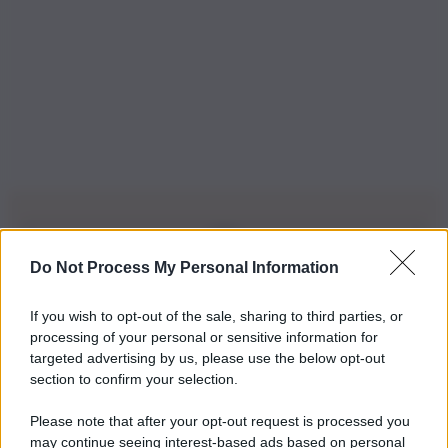
Do Not Process My Personal Information
Iscriviti alla nostra Newsletter
If you wish to opt-out of the sale, sharing to third parties, or
Iscriviti alla nostra newsletter per non perdere le ultime
processing of your personal or sensitive information for
novità
targeted advertising by us, please use the below opt-out
section to confirm your selection.
Iscriviti Ora
Please note that after your opt-out request is processed you
may continue seeing interest-based ads based on personal