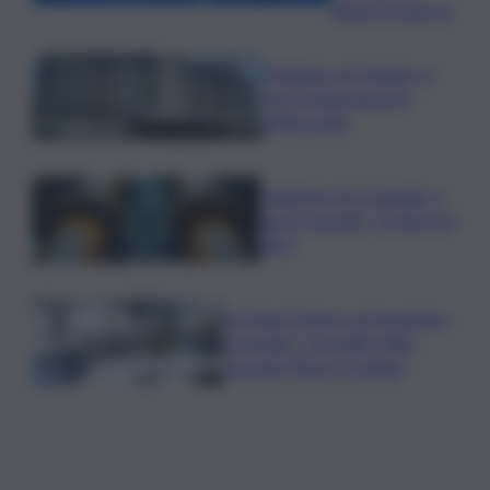
sabato 8 agosto
Policlinico di Catania, in
gara l’adeguamento
antincendio
Collettore Aci Castello, il
nuovo appello: “Si sblocchi
l’iter”
Se fosse il lavoro ad assumere
il capitale? Un’analisi della
vicenda Pfizer a Catania