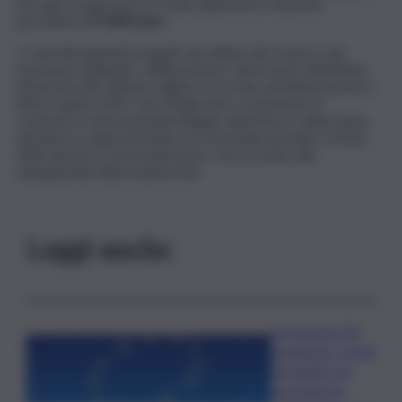
Ad ogni trasgressore è stata applicata la sanzione
pecuniaria di
5.000 euro.
I controlli doganali eseguiti dai militari del Corpo e dai
funzionari doganali, collaborazione valorizzata nell’ambito
del protocollo d’intesa siglato tra le due amministrazioni in
data 3 aprile 2023, sono finalizzati a contrastare il
commercio internazionale illegale della flora e della fauna
selvatica e rappresentano un essenziale presidio a tutela
delle specie in via di estinzione, concorrendo alla
salvaguardia della biodiversità
Leggi anche
L’oroscopo del
weekend, i segni
fortunati e le
previsioni di