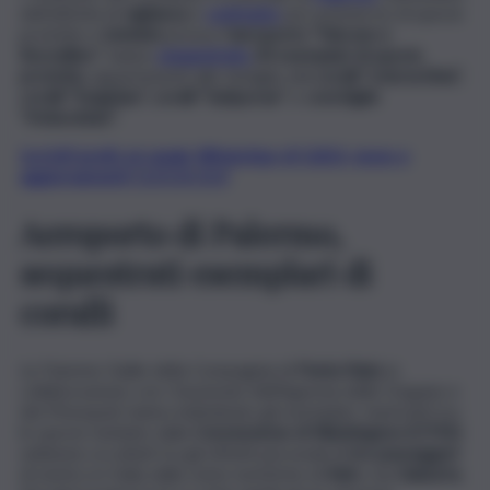
dell’attività di
vigilanza
e
contrasto
sul commercio di
specie
protette e
tutelate
presso l
’aeroporto “Falcone e
Borsellino”
, hanno
sequestrato
34 esemplari di specie
protette,
appartenenti alle famiglie de
i coralli “scleractinia”,
coralli “fungidae”, coralli “tubiporae”
e
conchiglie
“tridacnidae”.
Iscriviti gratis al canale WhatsApp di QdS.it, news e
aggiornamenti CLICCA QUI
Aeroporto di Palermo,
sequestrati esemplari di
coralli
Le Fiamme Gialle della Compagnia di
Punta Raisi,
in
collaborazione con i funzionari dell’Agenzia delle Dogane e
dei Monopoli, hanno individuato gli esemplari, rientranti tra
le specie tutelate dalla
Convenzione di Washington (CITES)
sebbene occultati tra gli effetti personali di
tre passeggeri
di rientro in Italia dalle mete turistiche di
Bali
e da
Giakarta
.