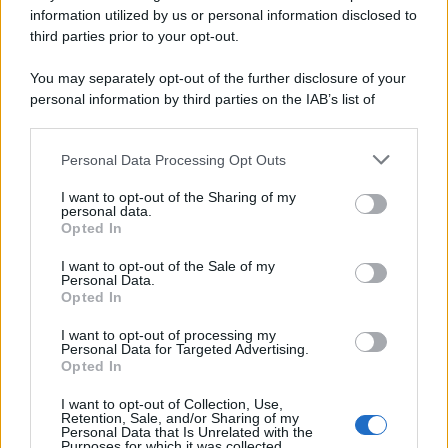
information utilized by us or personal information disclosed to
third parties prior to your opt-out.
You may separately opt-out of the further disclosure of your
personal information by third parties on the IAB’s list of
© 2026 | Ediservice s.r.l. 95126 Catania – Via Principe
downstream participants.
Nicola, 22 – P.IVA: 01153210875 – Cciaa Catania n.
Personal Data Processing Opt Outs
This information may also be disclosed by us to third parties
01153210875 – Quotidiano di Sicilia usufruisce dei
on the IAB’s List of Downstream Participants that may further
contributi di cui al D.lgs n. 70/2017
I want to opt-out of the Sharing of my
disclose it to other third parties.
personal data.
Opted In
I want to opt-out of the Sale of my
Personal Data.
Chi Siamo
Opted In
Fondazione Etica e Valori Marilù Tregua
Fondatore Carlo Alberto Tregua
Lavora con noi
I want to opt-out of processing my
Personal Data for Targeted Advertising.
Gerenza
Opted In
I want to opt-out of Collection, Use,
Retention, Sale, and/or Sharing of my
Personal Data that Is Unrelated with the
Purposes for which it was collected.