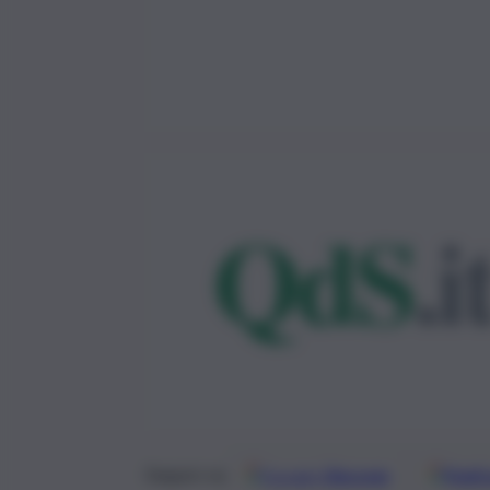
Google
Discover
Fonti 
Seguici su