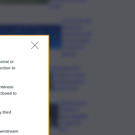
corso
L’oroscopo del
weekend, i
segni fortunati
e le previsioni
di sabato 8
agosto
sonal or
Policlinico di
ection to
Catania, in gara
l’adeguamento
nterest-
antincendio
closed to
Collettore Aci
Castello, il
 third
nuovo appello:
“Si sblocchi
l’iter”
Downstream