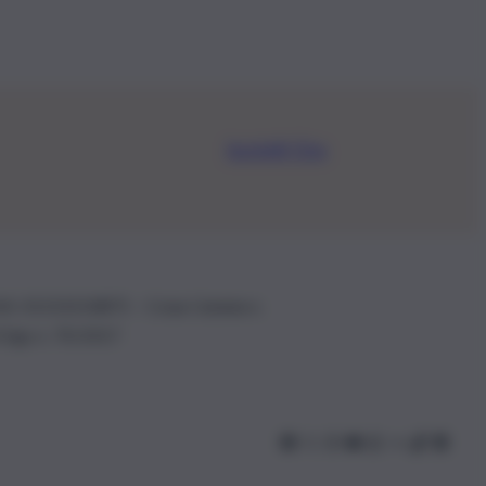
Iscriviti Ora
.IVA: 01153210875 – Cciaa Catania n.
 D.lgs n. 70/2017