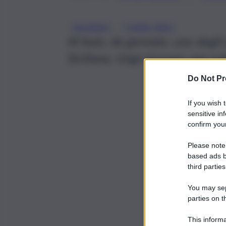
, 
PALERMO
TORRE FARO
Al buio, da gennaio, uno degli 
Siciliana. Urge trovare una s
Do Not Pr
If you wish 
sensitive in
confirm your
Please note
based ads b
third parties
You may sepa
parties on t
This informa