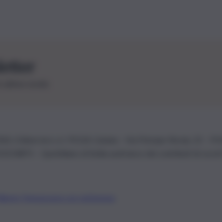
letter
le ultime novità
26 | Ediservice s.r.l. 95126 Catania – Via Principe Nicola, 22 – P
3210875 – Quotidiano di Sicilia usufruisce dei contributi di cui al
Alberto Tregua
Lavora con noi
Gerenza