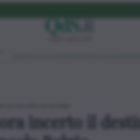
venerdì 7 agosto 2026
Ambiente
Lavoro
Economia
Politica
Cultura
Dai Mercati
Podcast
Vid
la torre faro dello svincolo Belgio
ra incerto il desti