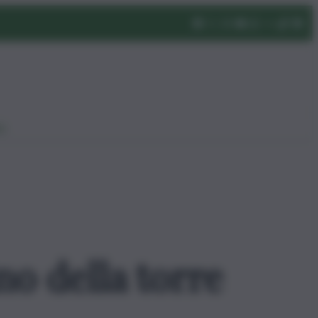
eo
no della torre