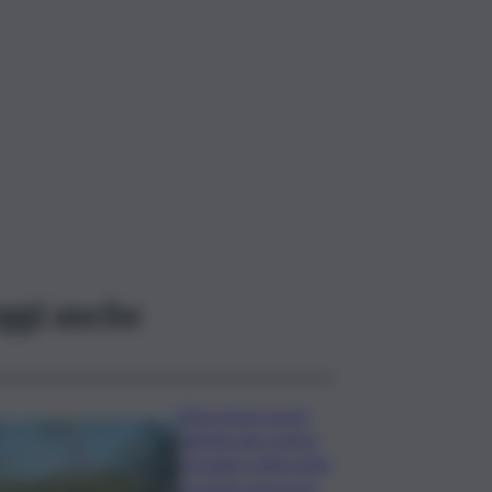
ggi anche
Etna senza sosta:
attività dal cratere
Voragine nella notte,
eruzione ancora in