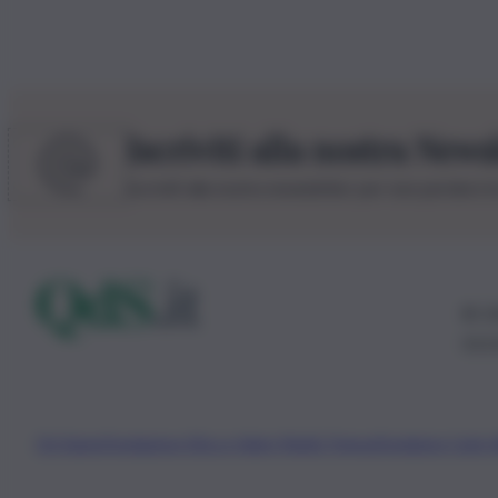
Iscriviti alla nostra News
Iscriviti alla nostra newsletter per non perdere 
© 20
0115
Chi Siamo
Fondazione Etica e Valori Marilù Tregua
Fondatore Carlo 