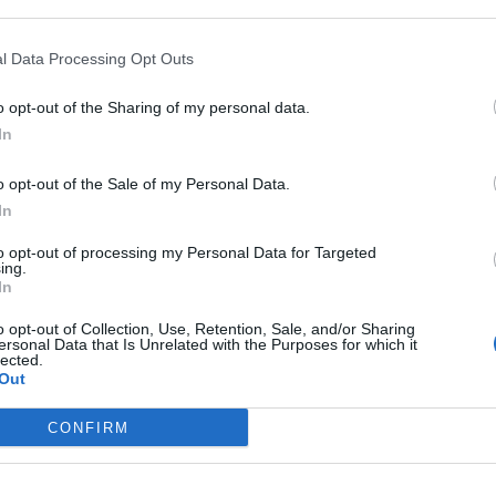
 that may further disclose it to other third parties.
automobilisti palermitani, considerata l’ubicazione e le
ello
svincolo Belgio
. Una struttura, ormai dalla fine di
l Data Processing Opt Outs
e, e che lascia al buio, con tutti i rischi che ne conseguono,
one Siciliana.
Quale destino sarà dunque riservato alla
o opt-out of the Sharing of my personal data.
rra ma da lì non più mossa?
La notizia è che AMG – come
In
 avere alcuna intenzione o possibilità di ripristinarla, a
cchia generazione, contengono parti in amianto.
La palla
ebbano trascorrere anni prima di risolvere un problema
o opt-out of the Sale of my Personal Data.
rsone.
In
to opt-out of processing my Personal Data for Targeted
ing.
In
o opt-out of Collection, Use, Retention, Sale, and/or Sharing
ersonal Data that Is Unrelated with the Purposes for which it
lected.
Out
CONFIRM