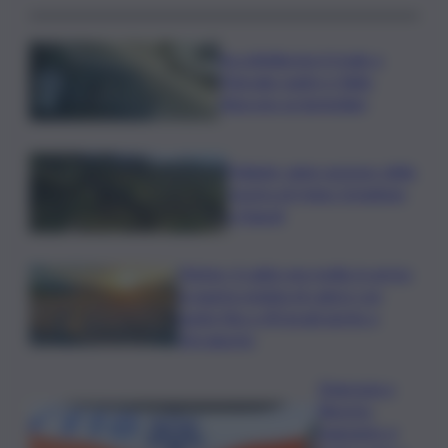
Accoltellarono il rivale a
Marsala: padre e figlio
finiscono ai domiciliari
Follador wine sponsor della
mostra di Heinz Schattner
a Napoli
Meteo, il caldo non molla: in arrivo
la quarta ondata di calore con
punte fino a 40 gradi anche a
Ferragosto
Disgrazia a
Riposto:
bagnante si