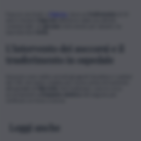
Paura in via Sciuti, a
Palermo
, dove un
fruttivendolo
di 54
anni è rimasto
folgorato
all’interno della sua attività
commerciale. Un
giovane
, intervenuto per aiutarlo, ha
riportato lievi
ferite
.
L’intervento dei soccorsi e il
trasferimento in ospedale
Sul posto sono subito arrivati gli agenti di polizia e i sanitari
del 118, che hanno stabilizzato l’uomo prima di trasferirlo
all’ospedale di
Villa Sofia
. Nel frattempo, sono in corso
accertamenti sull’
impianto elettrico
del negozio per
verificare se fosse a norma.
Leggi anche