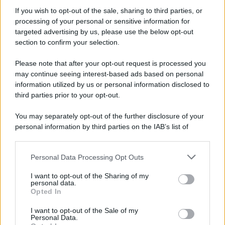
Iscriviti alla nostra Newsletter
If you wish to opt-out of the sale, sharing to third parties, or
Iscriviti alla nostra newsletter per non perdere le ultime
processing of your personal or sensitive information for
novità
targeted advertising by us, please use the below opt-out
section to confirm your selection.
Iscriviti Ora
Please note that after your opt-out request is processed you
may continue seeing interest-based ads based on personal
information utilized by us or personal information disclosed to
third parties prior to your opt-out.
You may separately opt-out of the further disclosure of your
personal information by third parties on the IAB’s list of
© 2026 | Ediservice s.r.l. 95126 Catania – Via Principe
downstream participants.
Nicola, 22 – P.IVA: 01153210875 – Cciaa Catania n.
Personal Data Processing Opt Outs
This information may also be disclosed by us to third parties
01153210875 – Quotidiano di Sicilia usufruisce dei
on the IAB’s List of Downstream Participants that may further
contributi di cui al D.lgs n. 70/2017
I want to opt-out of the Sharing of my
disclose it to other third parties.
personal data.
Opted In
I want to opt-out of the Sale of my
Personal Data.
Chi Siamo