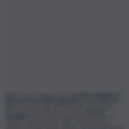
Resta in carcere il ragazzo di 16 anni
che ha confessato di
avere ucciso il pensionato palermitano
69enne
Pietro De
Luca
. Lo ha deciso il gip del Tribunale dei Minori che ha
emesso la custodia cautelare in carcere
ma non ha
convalidato
il fermo emesso dalla Procura dei minori. Il
ragazzo è stato interrogato oggi e ha confermato la
versione resa dopo essersi costituito. Secondo il giovane, l
a