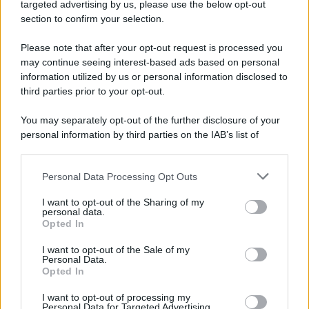
novità
targeted advertising by us, please use the below opt-out
section to confirm your selection.
Iscriviti Ora
Please note that after your opt-out request is processed you
may continue seeing interest-based ads based on personal
information utilized by us or personal information disclosed to
third parties prior to your opt-out.
You may separately opt-out of the further disclosure of your
personal information by third parties on the IAB’s list of
© 2026 | Ediservice s.r.l. 95126 Catania – Via Principe
downstream participants.
Nicola, 22 – P.IVA: 01153210875 – Cciaa Catania n.
Personal Data Processing Opt Outs
This information may also be disclosed by us to third parties
01153210875 – Quotidiano di Sicilia usufruisce dei
on the IAB’s List of Downstream Participants that may further
contributi di cui al D.lgs n. 70/2017
I want to opt-out of the Sharing of my
disclose it to other third parties.
personal data.
Opted In
I want to opt-out of the Sale of my
Personal Data.
Chi Siamo
Opted In
Fondazione Etica e Valori Marilù Tregua
Fondatore Carlo Alberto Tregua
Lavora con noi
I want to opt-out of processing my
Personal Data for Targeted Advertising.
Gerenza