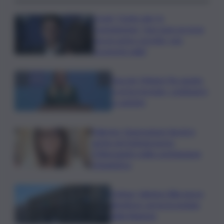
Covid, ‘Conte-day’ in
commissione: “non sono un eroe
ma un uomo corretto, non
troverete nulla”
Guccini, Meloni: l’ho amato
e mi ha formato, continuerò
a cantarlo
Palermo, l’operazione Varchi è
anche nel Sottogoverno:
D’Alessandro nella commissione
Urbanistica
Cefpas, Sabrina Cillia nuova
direttrice: arriva la nomina
della Regione