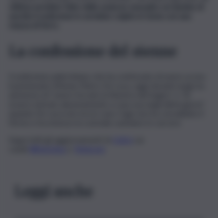
vittima avrebbe fatto delle avances sessuali e al clumine di
una lite il sedicenne lo avrebbe colpito in testa con una
mazza di ferro.
La confessione del 16enne
Il sedicenne palermitano che ha confessato di avere ucciso
il pensionato 69enne Pietro De Luca, oggi davanti al gip ha
ammesso di “avere forzato la finestra del bagno” e “di
essere entrato abusivamente a casa sua negli ultimi giorni”,
quando De Luca non era in casa. Il gip non ha convalidato il
fermo e ha emesso la custodia cautelare in carcere.
Segui tutti gli aggiornamenti di
QdS.it
sui
canali
WhatsApp
e
Telegram
Leggi anche