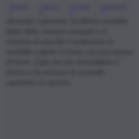
CRONAC
OMICIDI
PALERM
PENSIONAT
, 
, 
, 
A
O
O
O
Secondo il giovane, la vittima avrebbe
fatto delle avances sessuali e al
clumine di una lite il sedicenne lo
avrebbe colpito in testa con una mazza
di ferro. Il gip non ha convalidato il
fermo e ha emesso la custodia
cautelare in carcere.