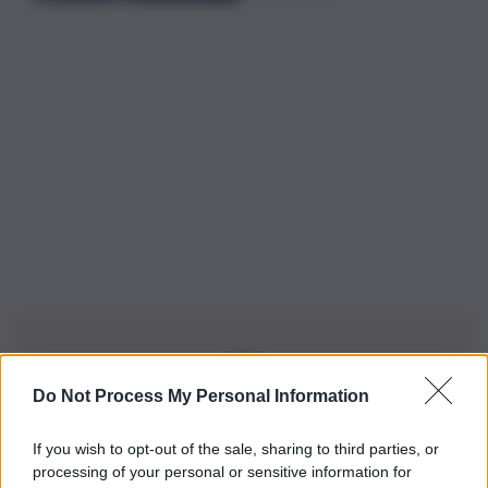
Do Not Process My Personal Information
Iscriviti alla nostra Newsletter
If you wish to opt-out of the sale, sharing to third parties, or
Iscriviti alla nostra newsletter per non perdere le ultime
processing of your personal or sensitive information for