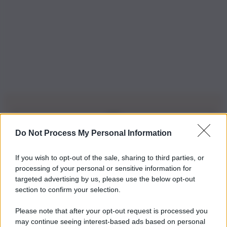
Do Not Process My Personal Information
Iscriviti alla nostra Newsletter
If you wish to opt-out of the sale, sharing to third parties, or
Iscriviti alla nostra newsletter per non perdere le ultime
processing of your personal or sensitive information for
novità
targeted advertising by us, please use the below opt-out
section to confirm your selection.
Iscriviti Ora
Please note that after your opt-out request is processed you
may continue seeing interest-based ads based on personal