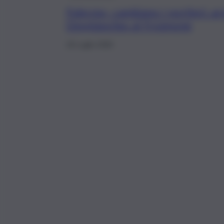
Palermo, cambiano i portieri: arr
Desplanches al Frosinone
18 Luglio 2026