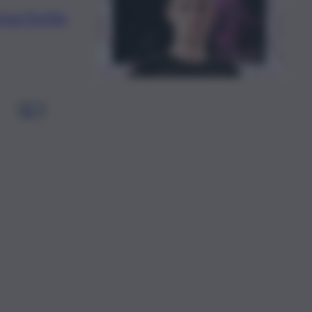
iva Fortin,
1
2
…