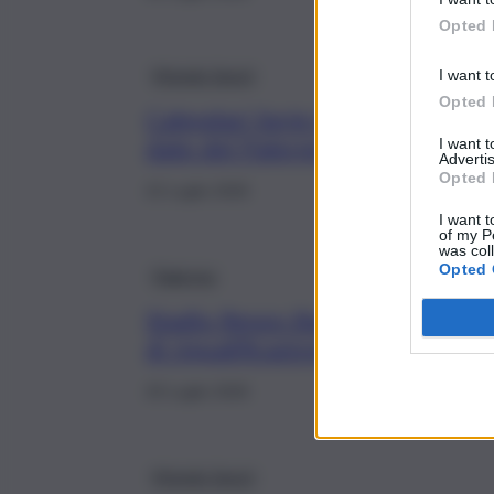
Opted 
Mondo Sport
I want t
Opted 
Calendari Serie B 2026-27, ecco
date del Palermo
I want 
Advertis
Opted 
22 Luglio 2026
I want t
of my P
was col
Opted 
Palermo
Stadio Renzo Barbera, passi in a
di riqualificazione ma il tempo è
20 Luglio 2026
Mondo Sport