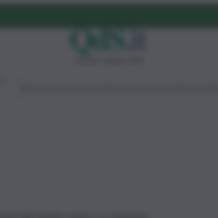
venerdì 7 agosto 2026
Ambiente
Lavoro
Economia
Politica
Cultura
Dai Mercati
Podcast
Vid
anti sulla squadra rosanero, tra campionato,