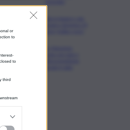
domiciliari
Caldo in leggero calo:
domani e domenica 19
città in “bollino rosso”
sonal or
ection to
Cons. Maremma
Toscana: uve sane e
nterest-
qualità promettente
closed to
malgrado il caldo
 third
Downstream