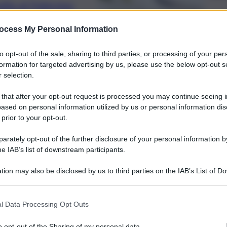
alla al Palermo:
nsiglio Comunale
ocess My Personal Information
to opt-out of the sale, sharing to third parties, or processing of your per
formation for targeted advertising by us, please use the below opt-out s
 selection.
arriva lo stop del
 that after your opt-out request is processed you may continue seeing i
ased on personal information utilized by us or personal information dis
rocedere”
 prior to your opt-out.
rately opt-out of the further disclosure of your personal information by
he IAB’s list of downstream participants.
tion may also be disclosed by us to third parties on the IAB’s List of 
 that may further disclose it to other third parties.
a l’iter per
l Data Processing Opt Outs
o opt-out of the Sharing of my personal data.