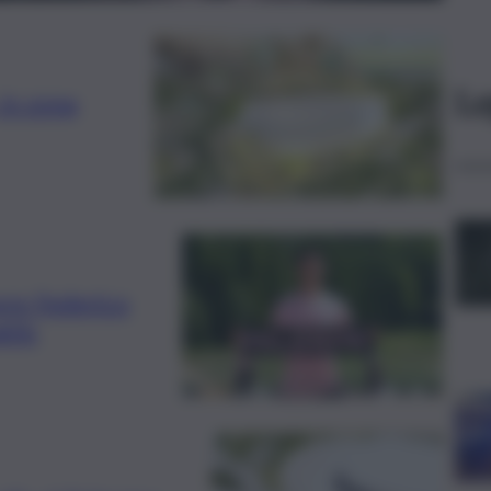
Le
 in zona
ore Federico
klis