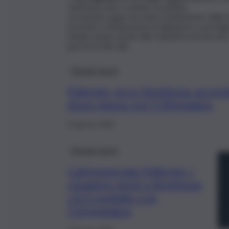
calciomercato e notizie societarie.
La sezione segue da vicino l’andamento della sta
tecniche e dichiarazioni di allenatore e protag
Ampio spazio anche alle trattative di mercato, a
percorso del club
Mondo Sport
Palermo, ecco Strefezza: accord
dopo intesa con l’Olimpiakos
6 Agosto 2026
Mondo Sport
Calciomercato Palermo, i
rosanero vicini a Strefezza:
c’è il contatto con
l’Olympiakos