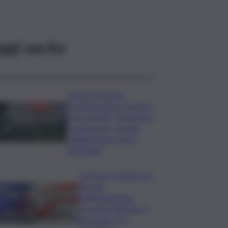
ggi anche
L’Etna e la nuova
eruzione estiva. Corsaro
(Ingv) al QdS: “Situazione
in evoluzione, nessun
collegamento con lo
Stromboli”
Sorpreso a innescare
incendi
nell’Agrigentino,
arrestato 86enne: il
piromane è ai