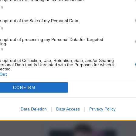
In
o opt-out of the Sale of my Personal Data.
In
 partite e
to opt-out of processing my Personal Data for Targeted
ing.
In
o opt-out of Collection, Use, Retention, Sale, and/or Sharing
ersonal Data that Is Unrelated with the Purposes for which it
lected.
Out
vanti per il progetto
CONFIRM
 tiranno: il punto
Data Deletion
Data Access
Privacy Policy