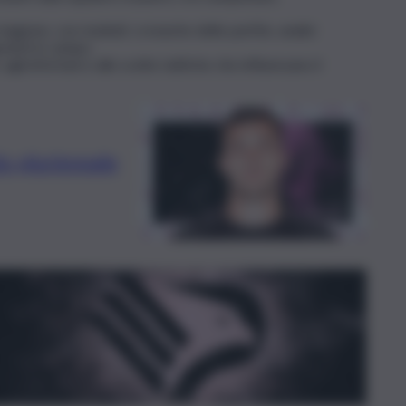
gione, con risultati, cronache delle partite, analisi
onisti in campo.
gli infortuni e alle scelte tattiche che influenzano il
o pluriennale