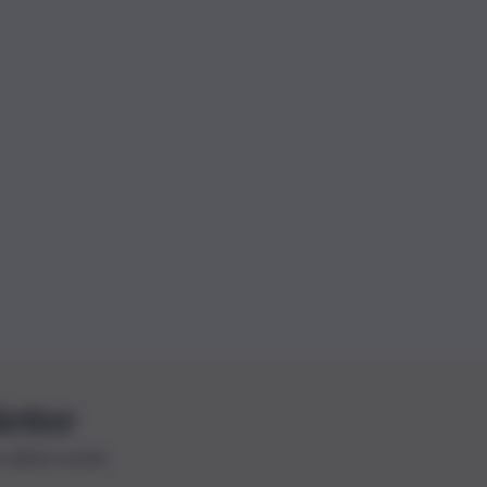
letter
le ultime novità