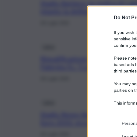
Stadio Barbera, la replica di Lag
intanto la delibera arriva in Co
Do Not Pr
28 Luglio 2026
If you wish 
sensitive in
confirm your
Calcio
Riqualificazione stadio Barbera, 
Please note
based ads b
Palermo Fc: “Così non si può p
third parties
28 Luglio 2026
You may sepa
parties on t
Calcio
This informa
Participants
Stadio Renzo Barbera, si complic
Euro 2032: ecco perché
Persona
26 Luglio 2026
I want t