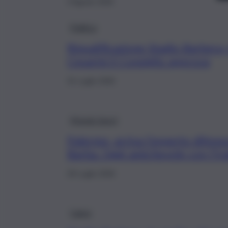
3 Agosto 2026
Politica
Riqualificazione Stadio Barbera,
Cesarini il Consiglio approva
31 Luglio 2026
Mondo Sport
Palermo, arriva l’esperto difens
Barba. Oggi amichevole con l’Ira
29 Luglio 2026
Calcio