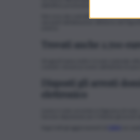
dell’ufficio prevenzione generale e soccorso p
Nel corso dei controlli la polizia ha trovato e
vari punti dell’abitazione: all’interno del frigo
esterno.
Trovati anche 2.700 eur
Gli agenti hanno inoltre trovato materiale uti
contanti, ritenuti provento dell’attività di spac
Disposti gli arresti dom
elettronico
L’uomo è stato arrestato in flagranza di reato.
l’arresto disponendo per il 30enne gli arresti d
Segui tutti gli aggiornamenti di
QdS.it
sui cana