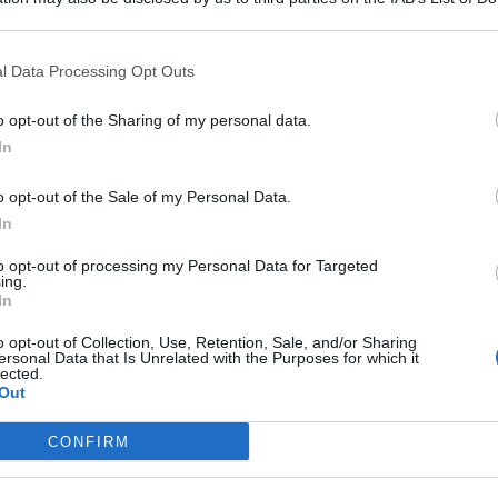
 that may further disclose it to other third parties.
l Data Processing Opt Outs
o opt-out of the Sharing of my personal data.
In
o opt-out of the Sale of my Personal Data.
In
 spaccio.
Con questa accusa la polizia ha arrestato un uomo
to opt-out of processing my Personal Data for Targeted
precedenti specifici,
al quale sono stati trovati quasi due
ing.
ndotta dagli agenti del commissariato di
Mondello
. Per lui
In
accialetto elettronico.
o opt-out of Collection, Use, Retention, Sale, and/or Sharing
ersonal Data that Is Unrelated with the Purposes for which it
zione domiciliare e
lected.
Out
ra cinofili
CONFIRM
gli agenti hanno individuato e controllato l’appartamento in
 preso parte anche gli operatori della squadra cinofili