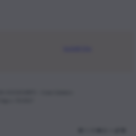
Iscriviti Ora
.IVA: 01153210875 – Cciaa Catania n.
 D.lgs n. 70/2017