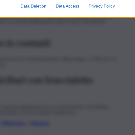
ubblico.
Data Deletion
Data Access
Privacy Policy
 sequestrato circa 1,8 chilogrammi di
hashish
, nascosto in
rifero, in un’anta della parete attrezzata e sul balcone
o in contanti
lizzato per il confezionamento della droga e 2.700 euro in
cio.
iciliari con braccialetto
 L’autorità giudiziaria ha successivamente convalidato
omiciliari con braccialetto elettronico.
li
WhatsApp
e
Telegram