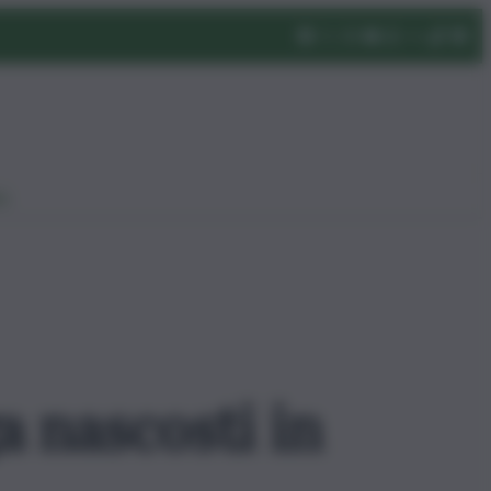
eo
a nascosti in