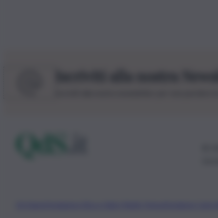
Iscriviti alla nostra News
Iscriviti alla nostra newsletter per non perdere 
© 20
0115
Chi Siamo
Fondazione Etica e Valori Marilù Tregua
Fondatore Carlo 