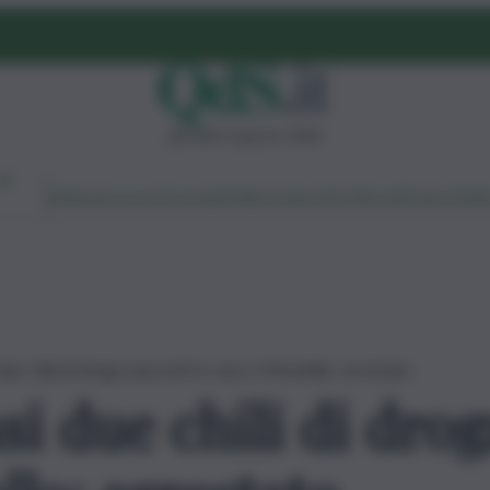
giovedì 6 agosto 2026
Ambiente
Lavoro
Economia
Politica
Cultura
Dai Mercati
Podcast
Vid
ue chili di droga nascosti in casa a Mondello: arrestato
i due chili di drog