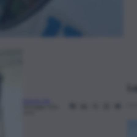
Le
Edoardo Ullo
18 Maggio 2026,
16:42