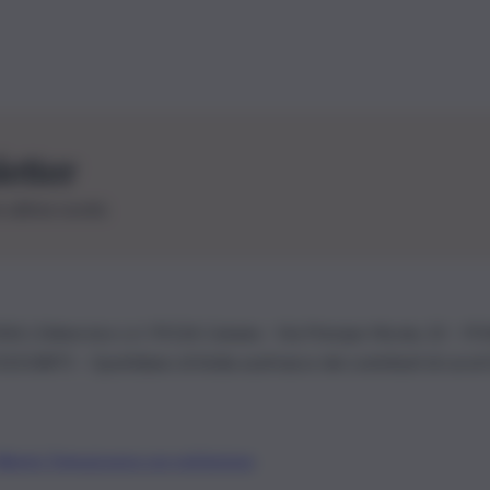
letter
le ultime novità
26 | Ediservice s.r.l. 95126 Catania – Via Principe Nicola, 22 – P
3210875 – Quotidiano di Sicilia usufruisce dei contributi di cui al
Alberto Tregua
Lavora con noi
Gerenza