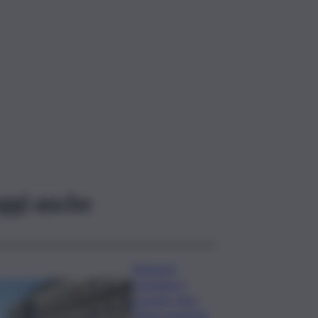
ggi anche
Manovra
Coesione e
crescita, Anci:
“Bene aumento