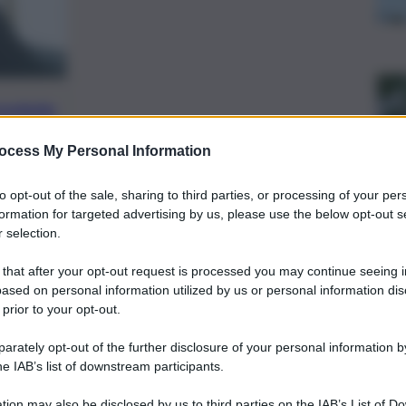
preferite
ocess My Personal Information
, 
NDELLO
POLIZIA
o materiale utilizzato per il
to opt-out of the sale, sharing to third parties, or processing of your per
formation for targeted advertising by us, please use the below opt-out s
 2.700 euro in contanti, ritenuti
 selection.
o. Disposti per il 30enne i domiciliari e
 that after your opt-out request is processed you may continue seeing i
ased on personal information utilized by us or personal information dis
 prior to your opt-out.
rately opt-out of the further disclosure of your personal information by
he IAB’s list of downstream participants.
tion may also be disclosed by us to third parties on the IAB’s List of 