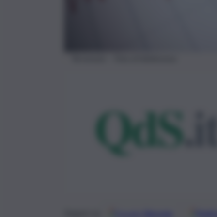
Terremoto – Foto di Adnkronos
Google
Discover
Fonti 
Seguici su