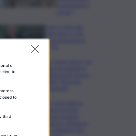
trasferimenti ai
comuni”
Sogin: in 2025 utile
balza oltre 2,5 mln,
decommissioning al
47,7%
Il “circolo vizioso” dei
sonal or
tirocini regionali, la
ection to
denuncia di Lauria al
QdS: “Non sono
funzionali”
nterest-
closed to
Caro voli in Sicilia, la
Regione proroga i
rimborsi: la nuova
 third
scadenza e gli importi
per i viaggiatori da e
Downstream