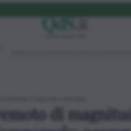
giovedì 6 agosto 2026
Ambiente
Lavoro
Economia
Politica
Cultura
Dai Mercati
Podcast
Vid
4 tra Monreale e Camporeale: nessun danno
remoto di magnitud