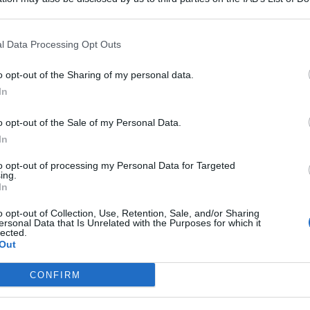
pi Flegrei
, una scossa di terremoto di
magnitudo 2.4
è
 that may further disclose it to other third parties.
aggio anche tra
Monreale
e
Camporeale
, in provincia di
l Data Processing Opt Outs
t, news e aggiornamenti CLICCA QUI
o opt-out of the Sharing of my personal data.
azionale di Geofisica e Vulcanologia
), il sisma ha avuto
picentro, è stata invece individuata la zona a 7 km a ovest
In
 momento non sono stati registrati danni o feriti a causa
elle scorse ore.
o opt-out of the Sale of my Personal Data.
In
magnitudo 2.4 tra Monreale e
to opt-out of processing my Personal Data for Targeted
ing.
In
ua parte occidentale. Come emerso dai dati registrati
o opt-out of Collection, Use, Retention, Sale, and/or Sharing
ersonal Data that Is Unrelated with the Purposes for which it
ogia (INGV)
, è stata rilevata una scossa di terremoto da
2.4
lected.
ale
e
Camporeale
, vicino
Palermo
. Fortunatamente, non ci
Out
cossa.
CONFIRM