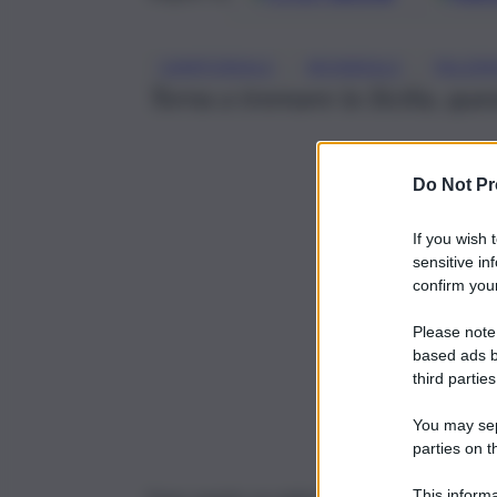
, 
, 
CAMPOREALE
MONREALE
PALER
Torna a tremare la Sicilia, que
Do Not Pr
If you wish 
sensitive in
confirm your
Please note
based ads b
third parties
You may sepa
parties on t
This informa