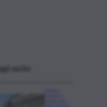
ggi anche
Manovra
Coesione e
crescita, Anci:
“Bene aumento