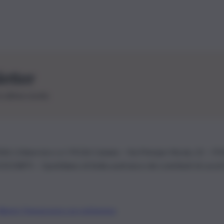
letter
le ultime novità
26 | Ediservice s.r.l. 95126 Catania – Via Principe Nicola, 22 – P
3210875 – Quotidiano di Sicilia usufruisce dei contributi di cui al
Alberto Tregua
Lavora con noi
Gerenza