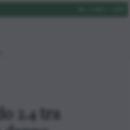
eo
o 2.4 tra