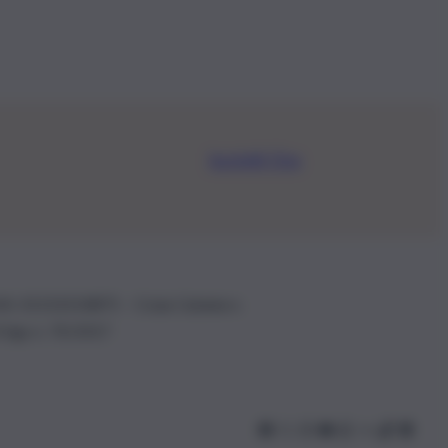
Iscriviti Ora
.IVA: 01153210875 – Cciaa Catania n.
 D.lgs n. 70/2017