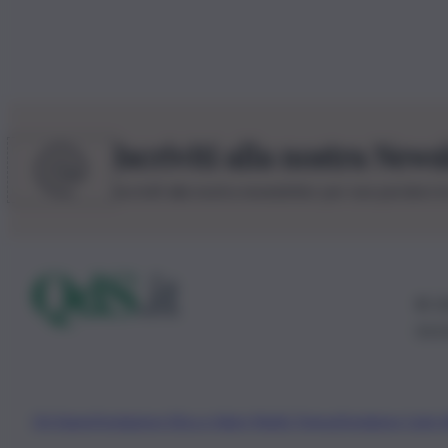
Iscriviti alla nostra News
Iscriviti alla nostra newsletter per non perdere 
© 20
0115
Chi Siamo
Fondazione Etica e Valori Marilù Tregua
Fondatore Carlo 