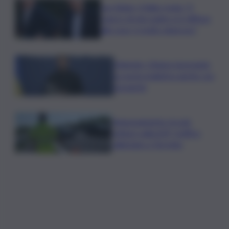
Joe Biden, il figlio rivela: “Il
cancro di mio padre si è diffuso
alle ossa, è molto doloroso”
Zelensky: Stiamo lavorando
su nostra balistica anche con
Leonardo
Tamponamento tra più
vetture sulla A29, traffico
rallentato a Torretta