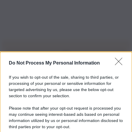
Do Not Process My Personal Information
Iscriviti alla nostra Newsletter
If you wish to opt-out of the sale, sharing to third parties, or
Iscriviti alla nostra newsletter per non perdere le ultime
processing of your personal or sensitive information for
novità
targeted advertising by us, please use the below opt-out
section to confirm your selection.
Iscriviti Ora
Please note that after your opt-out request is processed you
may continue seeing interest-based ads based on personal
information utilized by us or personal information disclosed to
third parties prior to your opt-out.