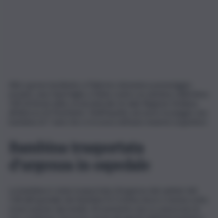
Altro grave incidente a Palermo domenica pomeriggio:
un’auto, una Opel Agila, è finita contro un autobus della linea
100 di Amat nella corsia laterale di viale Regione Siciliana,
all’altezza di Trionfante. Nell’impatto ad avere la peggio una
bambina di 7 anni che si trovava nell’auto insieme ai genitori.
Bambina trasportata
d’urgenza in ospedale
La bambina è stata trasportata d’urgenza dai sanitari del
118 all’ospedale dei Bambini Di Cristina dove è tenuta sotto
osservazione dai medici. Al momento non si conoscono le
sue condizioni. Sul posto anche gli agenti dell’Infortunistica