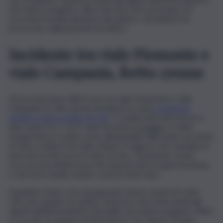
che hanno eseguito i rilievi del caso che serviranno ad
accertare l’esatta dinamica del sinistro. L’incidente ha
provocato rallentamenti al traffico.
Incidente tra viale Piemonte e
viale Campania, ferito 17enne
Ad ora di pranzo all’incrocio tra viale Piemonte e viale
Campania un altro grave incidente ha visto
scontrarsi
un’auto e uno scooter Sh 125
. Il conducente del mezzo a
due ruote, A.L.C. di 17 anni, ha avuto la peggio: è stato
trasportato in codice rosso all’ospedale Villa Sofia con ferite
al volto e dolori forti alla schiena. Il ragazzo non sarebbe in
pericolo di vita ma è in stato di choc. A prestare i primi
soccorsi una dottoressa che passava da lì in quel momento
e che ha lo studio medico a pochi metri da lì.
A guidare l’auto c’era una giovane donna, anche lei sotto
choc per quanto accaduto. Sul posto sono intervenuti gli
agenti dell’infortunistica Stradale che hanno eseguito i rilievi
e raccolto le singole testimonianze. Da chiarire l’esatta