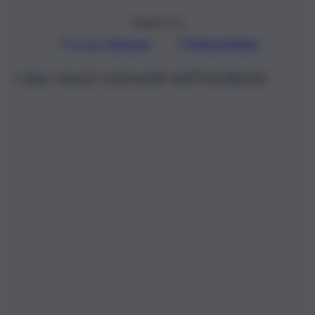
Seguici su
Google
Discover
Fonti preferite
I due mezzi coinvolti nell’incidente