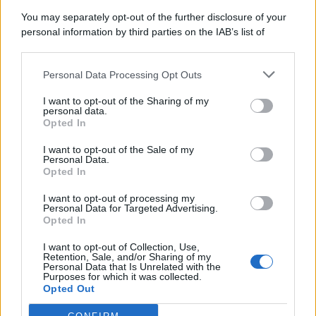
You may separately opt-out of the further disclosure of your
personal information by third parties on the IAB’s list of
© 2026 | Ediservice s.r.l. 95126 Catania – Via Principe
downstream participants.
Nicola, 22 – P.IVA: 01153210875 – Cciaa Catania n.
Personal Data Processing Opt Outs
This information may also be disclosed by us to third parties
01153210875 – Quotidiano di Sicilia usufruisce dei
on the IAB’s List of Downstream Participants that may further
contributi di cui al D.lgs n. 70/2017
I want to opt-out of the Sharing of my
disclose it to other third parties.
personal data.
Opted In
I want to opt-out of the Sale of my
Personal Data.
Chi Siamo
Opted In
Fondazione Etica e Valori Marilù Tregua
Fondatore Carlo Alberto Tregua
Lavora con noi
I want to opt-out of processing my
Personal Data for Targeted Advertising.
Gerenza
Opted In
I want to opt-out of Collection, Use,
Retention, Sale, and/or Sharing of my
Personal Data that Is Unrelated with the
Purposes for which it was collected.
Opted Out
Scarica l’app