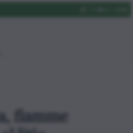
eo
ta, fiamme