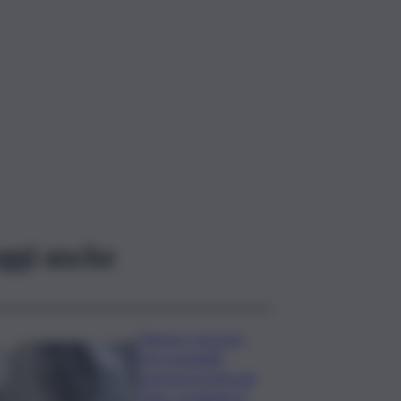
ggi anche
“Signora, faccia le
foto ai gioielli”:
ennesima truffa del
“falso carabiniere”,