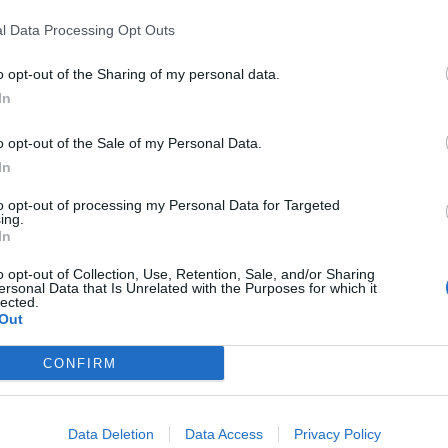
l Data Processing Opt Outs
o opt-out of the Sharing of my personal data.
In
o opt-out of the Sale of my Personal Data.
In
to opt-out of processing my Personal Data for Targeted
ing.
In
do di un volo Air China che ha dovuto effettuare
o opt-out of Collection, Use, Retention, Sale, and/or Sharing
tteria al litio ha preso fuoco
spontaneamente in
ersonal Data that Is Unrelated with the Purposes for which it
tessa compagnia in un post sul social network cinese
lected.
la Cina orientale, era diretto a Incheon, in Corea del Sud, è
Out
CONFIRM
iera
Data Deletion
Data Access
Privacy Policy
’equipaggio ha immediatamente gestito
la situazione