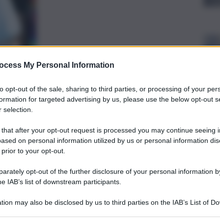
ocess My Personal Information
to opt-out of the sale, sharing to third parties, or processing of your per
formation for targeted advertising by us, please use the below opt-out s
preferite
 selection.
 that after your opt-out request is processed you may continue seeing i
ased on personal information utilized by us or personal information dis
mergenza dopo che una batteria al litio
 prior to your opt-out.
e in un bagaglio a mano
rately opt-out of the further disclosure of your personal information by
he IAB’s list of downstream participants.
tion may also be disclosed by us to third parties on the IAB’s List of 
 that may further disclose it to other third parties.