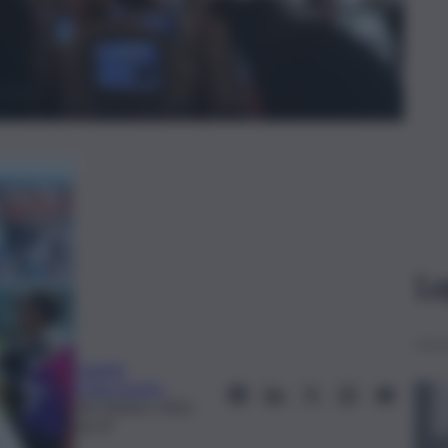
Le
Daniele
D’Alessandro
18 Ottobre 2025,
16:59