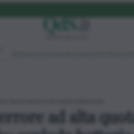
giovedì 6 agosto 2026
Ambiente
Lavoro
Economia
Politica
Cultura
Dai Mercati
Podcast
Vid
ta, fiamme durante il volo: esplode batteria al litio
errore ad alta quo