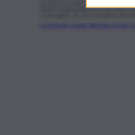
secondo le procedure e nessuno è rimasto ferit
Alcune immagini pubblicate da Jimu News mos
un passeggero che cerca di spegnere l’incend
Iscriviti gratis al canale WhatsApp di QdS.i