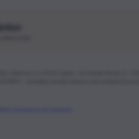
letter
le ultime novità
26 | Ediservice s.r.l. 95126 Catania – Via Principe Nicola, 22 – P
3210875 – Quotidiano di Sicilia usufruisce dei contributi di cui al
Alberto Tregua
Lavora con noi
Gerenza