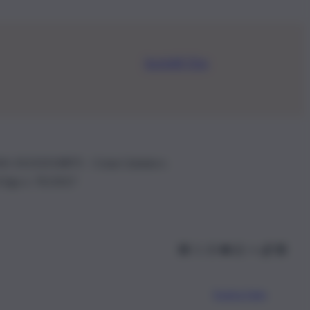
Iscriviti Ora
.IVA: 01153210875 – Cciaa Catania n.
 D.lgs n. 70/2017
Scarica l’app