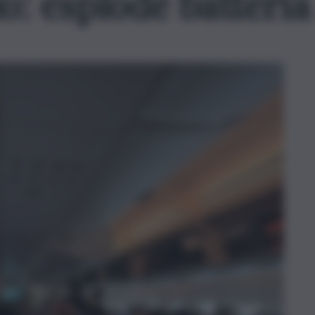
o: esplode batteria 