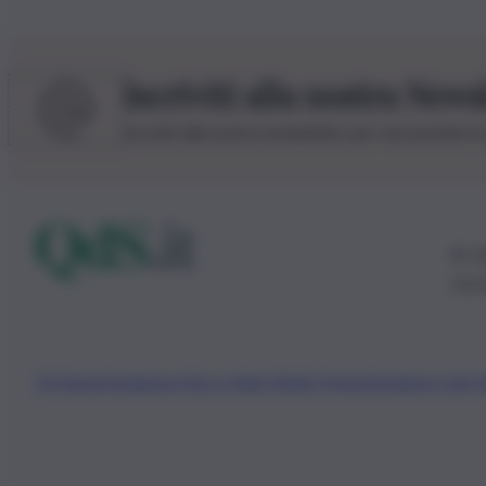
Iscriviti alla nostra News
Iscriviti alla nostra newsletter per non perdere 
© 20
0115
Chi Siamo
Fondazione Etica e Valori Marilù Tregua
Fondatore Carlo 