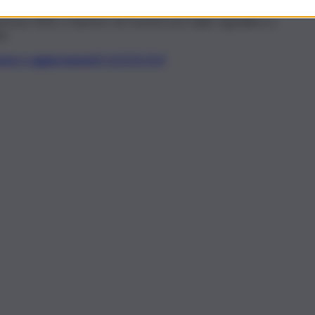
o”, si legge nel comunicato diffuso dopo l’incidente.
trano fumo e fiamme che fuoriescono dalla cappelliera e
io.
t, news e aggiornamenti CLICCA QUI