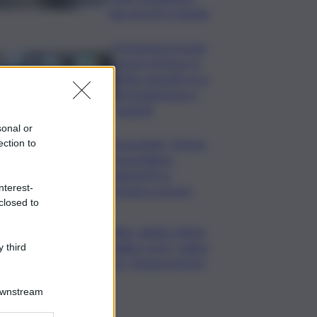
due arresti a Catania
Formazione Scuola-
Lavoro di Terna, in
Sicilia coinvolti circa
60 studentesse e
studenti
sonal or
Commerzbank, Orlopp:
ection to
non prevediamo
cambiamenti su
nterest-
governance a breve
closed to
Caldo, sabato città in
“bollino rosso” calano
 third
a 21. Tregua al Nord
Downstream