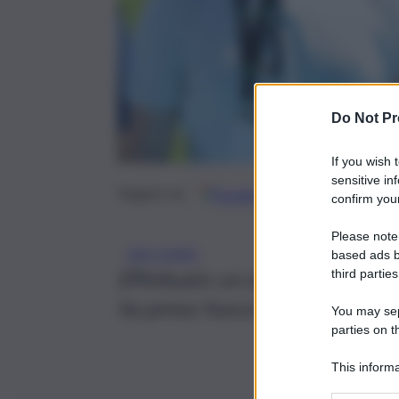
Do Not Pr
If you wish 
sensitive in
Google
Discover
Fonti 
Seguici su
confirm your
Please note
AIR CHINA
based ads b
Effettuato un atterraggio di e
third parties
ha preso fuoco spontaneament
You may sepa
parties on t
This informa
Participants