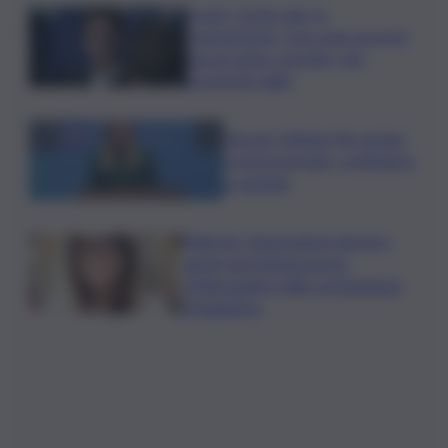
Covid, ‘Conte-day’ in
commissione: “non sono un eroe
ma un uomo corretto, non
troverete nulla”
Guccini, Meloni: l’ho amato
e mi ha formato, continuerò
a cantarlo
Palermo, l’operazione Varchi è
anche nel Sottogoverno:
D’Alessandro nella commissione
Urbanistica