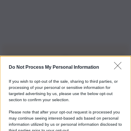
Do Not Process My Personal Information
Iscriviti alla nostra Newsletter
If you wish to opt-out of the sale, sharing to third parties, or
Iscriviti alla nostra newsletter per non perdere le ultime
processing of your personal or sensitive information for
novità
targeted advertising by us, please use the below opt-out
section to confirm your selection.
Iscriviti Ora
Please note that after your opt-out request is processed you
may continue seeing interest-based ads based on personal
information utilized by us or personal information disclosed to
third parties prior to your opt-out.