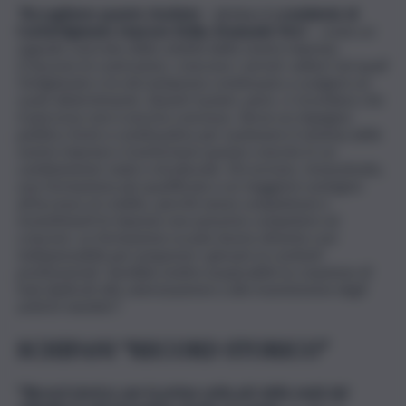
“Accogliamo questo risultato
– dichiara il p
residente di
Confartigianato Imprese Sicilia, Emanuele Virzì
–
come un
segnale concreto della vitalità delle nostre imprese.
Crescono le costruzioni, crescono i servizi: settori nei quali
l’artigianato e la microimpresa continuano a svolgere un
ruolo determinante. Questi numeri, però, ci ricordano che
il percorso non è ancora concluso. Serve un impegno
politico forte e continuativo per sostenere il sistema delle
nostre imprese e trasformare questa crescita in un
cambiamento reale e strutturale. Occorrono, innanzitutto,
una formazione più qualificata e un maggiore sostegno
all’accesso al credito, perché senza competenze e
investimenti le imprese non possono competere né
crescere. La formazione scuola-lavoro diventa così
indispensabile per preparare i giovani ai contesti
professionali. Sarebbe inoltre auspicabile la creazione di
hub dedicati alla valorizzazione e alla trasmissione degli
antichi mestieri”.
SCHIFANI “RECORD STORICO”
“
Record storico: per la prima volta più della metà dei