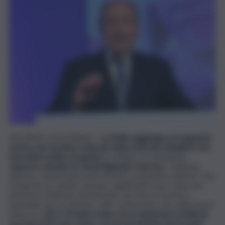
PALERMO (ITALPRESS) –
La Sicilia raggiunge un traguardo
storico: per la prima volta più della metà dei cittadini in età
lavorativa risulta occupata.
A rivelarlo è il ventesimo
rapporto annuale di Confartigianato Imprese,
“
Galassia
Impresa, l’espansione dell’universo produttivo italiano”,
che
fotografa un cambio di passo significativo per il mercato
del lavoro dell’isola. Nonostante una fase economica
nazionale ancora debole, i dati confermano che, nella fascia
d’età tra i
20 e i 64 anni, il tasso di occupazione in Sicilia ha
toccato il 50,7 per cento, con un incremento di 6,2 punti