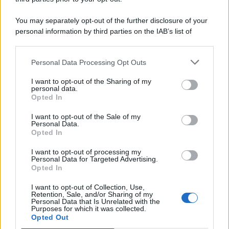
You may separately opt-out of the further disclosure of your
personal information by third parties on the IAB’s list of
© 2026 | Ediservice s.r.l. 95126 Catania – Via Principe
downstream participants.
Nicola, 22 – P.IVA: 01153210875 – Cciaa Catania n.
Personal Data Processing Opt Outs
This information may also be disclosed by us to third parties
01153210875 – Quotidiano di Sicilia usufruisce dei
on the IAB’s List of Downstream Participants that may further
contributi di cui al D.lgs n. 70/2017
I want to opt-out of the Sharing of my
disclose it to other third parties.
personal data.
Opted In
I want to opt-out of the Sale of my
Personal Data.
Chi Siamo
Opted In
Fondazione Etica e Valori Marilù Tregua
Fondatore Carlo Alberto Tregua
Lavora con noi
I want to opt-out of processing my
Personal Data for Targeted Advertising.
Gerenza
Opted In
I want to opt-out of Collection, Use,
Retention, Sale, and/or Sharing of my
Personal Data that Is Unrelated with the
Purposes for which it was collected.
Opted Out
Scarica l’app