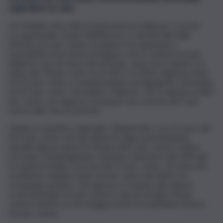
negli ultimi tre anni.
Un risultato che colloca l’isola prima in Italia per crescita
occupazionale, al pari dell’Abruzzo e davanti alla Valle
d’Aosta, al 6 per cento. A trainare l’occupazione è
soprattutto la provincia di Ragusa, che si conferma la più
dinamica con un tasso del 63,4 per cento di occupati e un
balzo del 7,8 per cento tra il 2021 e il 2024. Seguono Enna
al 52,3 per cento e Catania insieme ad Agrigento, entrambe
al 50,7 per cento. Più indietro Palermo, che si attesta al 48,4
per cento, ma registra comunque una crescita del 5 per
cento nello stesso periodo.
Chiude la classifica regionale Caltanissetta, con un tasso del
45,5 per cento: non più ultima in Italia, posizionandosi
davanti alla provincia di Taranto (44,2 per cento). Inoltre,
secondo Confartigianato, nel primo semestre del 2025 gli
occupati in Sicilia crescono del 2,9 per cento. Un ritmo più
contenuto rispetto al più 4,6 per cento del 2024, ma
comunque positivo. Il progresso è trainato dal settore
costruzioni (più 4,4 per cento) e dai servizi (più 2,8 per
cento), mentre arretra leggermente la manifattura (meno
0,6 per cento).