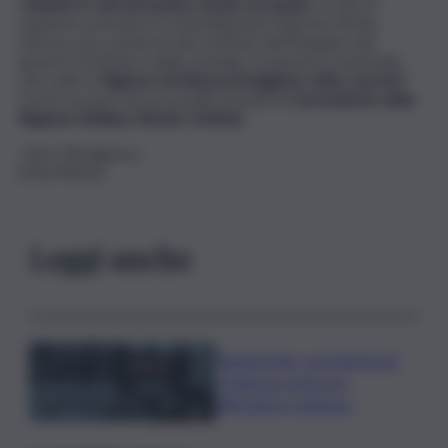
cittadini in età lavorativa risulta occupata
. Lo dice il
rapporto annuale di Confartigianato Imprese Sicilia.
Ancora una conferma del risultato dell’impegno del
governo Schifani e della sinergia col governo nazionale,
che vede la
Regione Siciliana primeggiare nella crescita”
.
Così in un post sul suo profilo Facebook
il presidente della
Regione Siciliana, Renato Schifani.
-Foto IPA Agency-
(ITALPRESS).
Leggi anche
Bitdefender: popolarità de
L’Odissea usata per
diffondere malware