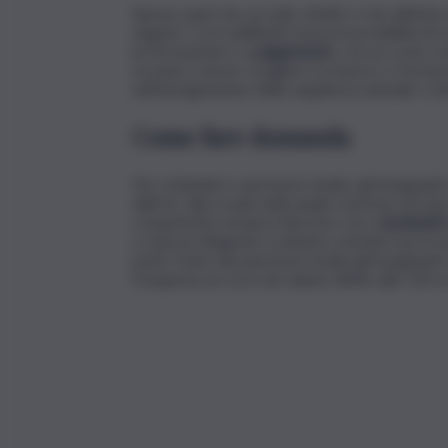
Spesso quel che accade, infatti, è che all’inizi
seguire i corsi abilitanti senza la possibilità d
la formazione è a
pagamento
, con un costo c
trovano a dover scegliere tra lavoro e formazi
nell’assegnazione della supplenza annuale o l
Come fare domanda
Per richiedere i permessi studio, gli insegnant
dall’Usr alla scuola nella quale si presta serviz
competente emana il decreto con i
nominativ
e ciascun dirigente scolastico emette il provv
poter fruire dei permessi studio gli insegnan
frequenza ai corsi che danno diritto alle 150 o