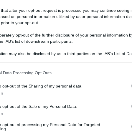
 that after your opt-out request is processed you may continue seeing i
ased on personal information utilized by us or personal information dis
 prior to your opt-out.
ei permessi studio di
150 ore
per l’anno solare successivo
rately opt-out of the further disclosure of your personal information by
vizio. Le 150 ore, dunque, non si calcolano sull’anno
he IAB’s list of downstream participants.
incide con l’inizio delle lezioni.
tion may also be disclosed by us to third parties on the IAB’s List of 
t, news e aggiornamenti CLICCA QUI
 that may further disclose it to other third parties.
l Istruzione e Ricerca e dalla contrattazione integrativa
li insegnanti, anche se per alcuni potrebbe essere un po’
l Data Processing Opt Outs
e richiedere i permessi e in quale occasione.
o opt-out of the Sharing of my personal data.
nti: le condizioni
In
o opt-out of the Sale of my Personal Data.
e e Ricerca, possono richiedere i permessi studio
 dell’amministrazione quindi:
In
mpo indeterminato;
to opt-out of processing my Personal Data for Targeted
avoro a tempo determinato di durata annuale (se previsto
ing.