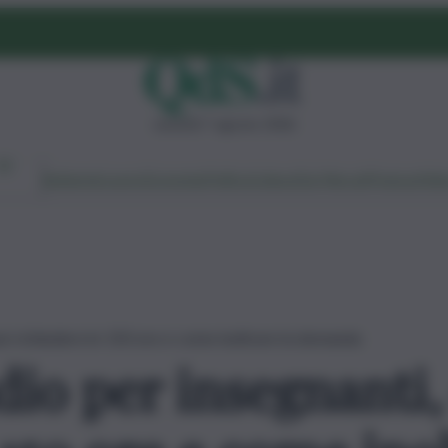
venerdì 7 agosto 2026
Ambiente
Lavoro
Economia
Politica
Cultura
Dai Mercati
Podcast
Vid
uò richiedere le 150 ore e come inoltrare la domanda
dio per insegnanti,