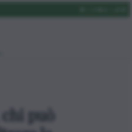
eo
 chi può