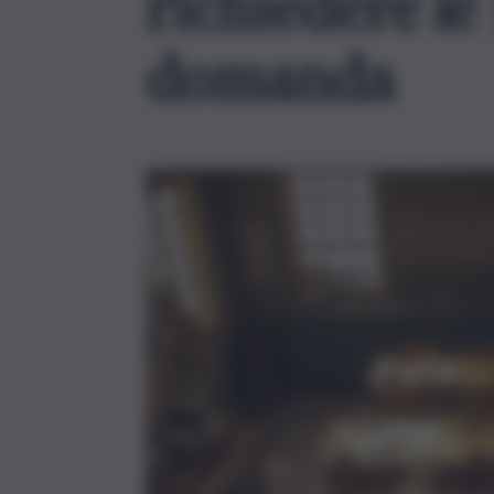
richiedere le
domanda