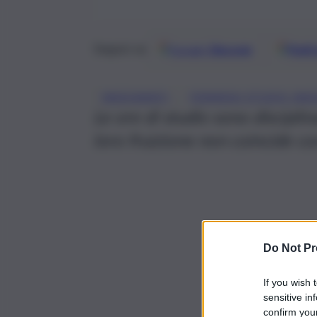
Google
Discover
Fonti 
Seguici su
, 
INSEGNANTI
PERMESSI STUDIO INS
Le ore di studio sono disciplin
loro fruizione non coincide con 
Do Not Pr
If you wish 
sensitive in
confirm your