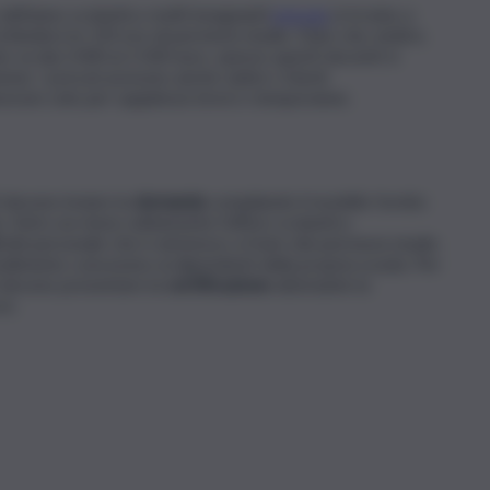
o dell’anno scolastico molti insegnanti
precari
si trovino a
i richiedere le 150 ore di permessi studio. Dato che, inoltre,
he va dai 2.000 ai 2.500 euro, spesso questi docenti si
one. I precari possono anche subire i ritardi
avorare solo per supplenze brevi o temporanee.
i devono inviare la
domanda
compilando il modello fornito
io. Entro un mese solitamente l’ufficio scolastico
i
del personale che è ammesso a fruire dei permessi studio
edimento concessivo ai dipendenti della propria scuola. Per
ti devono presentare la
certificazione
attestante la
re.